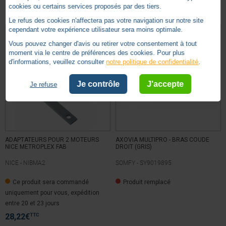
Autres produits - Bras et Ouvertures
cookies ou certains services proposés par des tiers.
Le refus des cookies n'affectera pas votre navigation sur notre site
cependant votre expérience utilisateur sera moins optimale.
Vous pouvez changer d'avis ou retirer votre consentement à tout
moment via le centre de préférences des cookies. Pour plus
d'informations, veuillez consulter
notre politique de confidentialité
.
Je contrôle
J'accepte
Je refuse
ADAPTATEURS POUR 2 MOTEURS
AXOVIA MULTIPRO - BRAS COUDE
NICE METROPLEX FAB
DROIT (GRIS)
NICE -
NIBMA2
SOMFY -
SY9019895
Ce produit sera commandé
Produit remplacé
uniquement pour vous, expédition
entre 20 et 23 jours
TTC
28,22
€