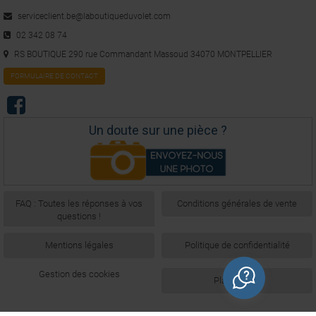
serviceclient.be@laboutiqueduvolet.com
02 342 08 74
RS BOUTIQUE 290 rue Commandant Massoud 34070 MONTPELLIER
FORMULAIRE DE CONTACT
Un doute sur une pièce ?
FAQ : Toutes les réponses à vos
Conditions générales de vente
questions !
Mentions légales
Politique de confidentialité
Gestion des cookies
Plan du site