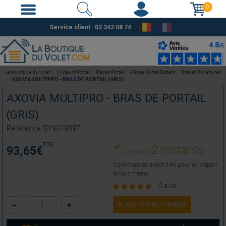
0
Service client : 02 342 08 74
La boutique du volet
Moteurs Portail
Pièces Portail
Pièces Portail Battant
Bras et Ouvertures
AXOVIA MULTIPRO - BRAS DE PORTAIL (GRIS)
AXOVIA MULTIPRO - BRAS DE PORTAIL
(GRIS)
Référence
SY9019897
TTC
2 restants
93,65
€
En stock
Commandez avant 14h pour un départ
le jour même
0 avis
AJOUTER AU PANIER