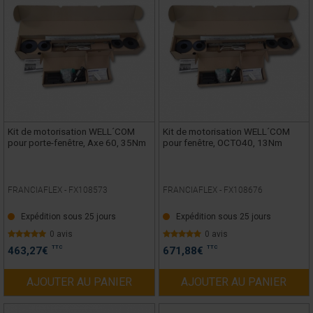
Kit de motorisation WELL´COM
Kit de motorisation WELL´COM
pour porte-fenêtre, Axe 60, 35Nm
pour fenêtre, OCTO40, 13Nm
FRANCIAFLEX -
FX108573
FRANCIAFLEX -
FX108676
Expédition sous 25 jours
Expédition sous 25 jours
0 avis
0 avis
TTC
TTC
463,27
€
671,88
€
AJOUTER AU PANIER
AJOUTER AU PANIER