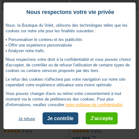
VOIR LE PRODUIT
VOIR LE PRODUIT
Nous respectons votre vie privée
Nous, la Boutique du Volet, utilisons des technologies telles que les
cookies sur notre site pour les finalités suivantes :
• Personnaliser le contenu et les publicités
• Offrir une expérience personnalisée
• Analyser notre trafic.
Nous respectons votre droit à la confidentialité et vous pouvez choisir
d'accepter, de contrôler ou de refuser l'utilisation de certains types de
cookies ou certains services proposés par des tiers.
Le refus des cookies n'affectera pas votre navigation sur notre site
cependant votre expérience utilisateur sera moins optimale.
KIT TRADI REMPLACEMENT &
YSLO IO FLEX 2 VANTAUX AVEC
MOTORISATION 10NM 17RPM
CARTER BLANC ET BRAS NOIRS
Vous pouvez changer d'avis ou retirer votre consentement à tout
S&SO RS100 IO
moment via le centre de préférences des cookies. Pour plus
d'informations, veuillez consulter
notre politique de confidentialité
.
SOMFY -
SY1030139
SOMFY -
SY1240174
Je contrôle
J'accepte
Je refuse
Sur commande uniquement
Sur commande uniquement
0 avis
0 avis
TTC
604,80
€