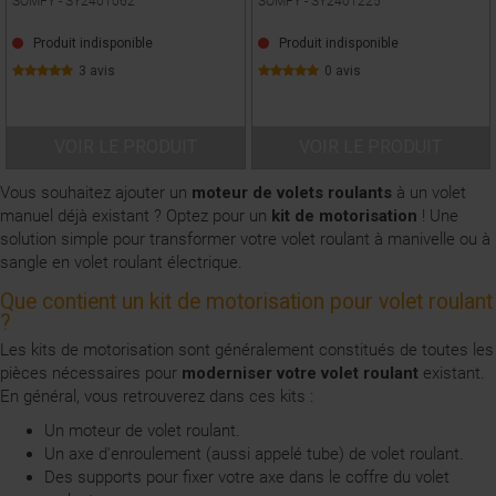
SOMFY -
SY2401062
SOMFY -
SY2401225
Produit indisponible
Produit indisponible
3 avis
0 avis
VOIR LE PRODUIT
VOIR LE PRODUIT
Vous souhaitez ajouter un
moteur de volets roulants
à un volet
manuel déjà existant ? Optez pour un
kit de motorisation
! Une
solution simple pour transformer votre volet roulant à manivelle ou à
sangle en volet roulant électrique.
Que contient un kit de motorisation pour volet roulant
?
Les kits de motorisation sont généralement constitués de toutes les
pièces nécessaires pour
moderniser votre volet roulant
existant.
En général, vous retrouverez dans ces kits :
Un
moteur de volet roulant
.
Un
axe d'enroulement (aussi appelé tube)
de volet roulant.
Des
supports
pour fixer votre axe dans le coffre du volet