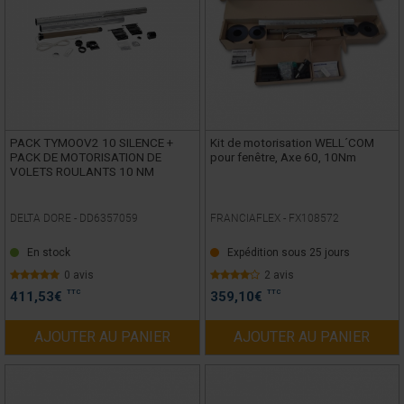
PACK TYMOOV2 10 SILENCE +
Kit de motorisation WELL´COM
PACK DE MOTORISATION DE
pour fenêtre, Axe 60, 10Nm
VOLETS ROULANTS 10 NM
DELTA DORE -
DD6357059
FRANCIAFLEX -
FX108572
En stock
Expédition sous 25 jours
0 avis
2 avis
TTC
TTC
411,53
€
359,10
€
AJOUTER AU PANIER
AJOUTER AU PANIER