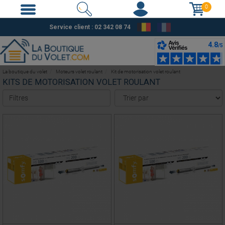
0
Service client : 02 342 08 74
La boutique du volet
Moteurs volet roulant
Kit de motorisation volet roulant
KITS DE MOTORISATION VOLET ROULANT
Filtres