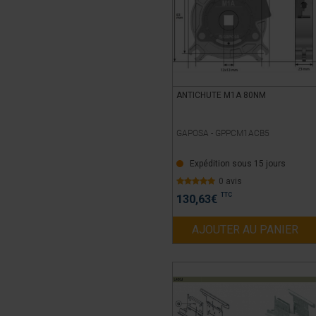
ANTICHUTE M1A 80NM
GAPOSA -
GPPCM1ACB5
Expédition sous 15 jours
0 avis
TTC
130,63
€
AJOUTER AU PANIER