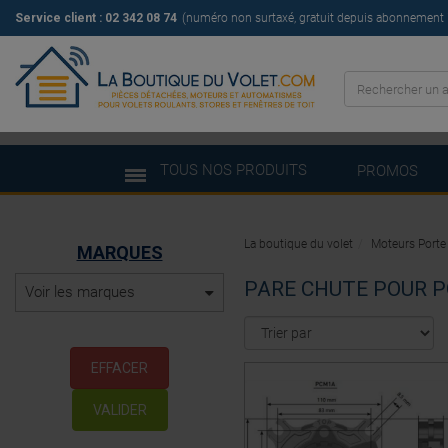
Service client : 02 342 08 74
(numéro non surtaxé, gratuit depuis abonnement il
TOUS NOS PRODUITS
PROMOS
La boutique du volet
Moteurs Porte
MARQUES
PARE CHUTE POUR P
Voir les marques
EFFACER
VALIDER