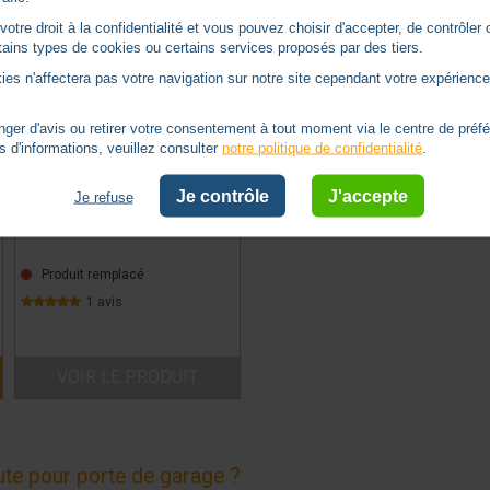
tre droit à la confidentialité et vous pouvez choisir d'accepter, de contrôler 
ertains types de cookies ou certains services proposés par des tiers.
ies n'affectera pas votre navigation sur notre site cependant votre expérience 
er d'avis ou retirer votre consentement à tout moment via le centre de préf
s d'informations, veuillez consulter
notre politique de confidentialité
.
KIT DE MANOEUVRE DE SECOURS
(PORTE DE GARAGE)
Je contrôle
J'accepte
Je refuse
ZURFLUH-FELLER -
ZFD690F
Produit remplacé
1 avis
VOIR LE PRODUIT
ute pour porte de garage ?