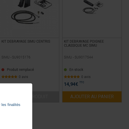
KIT DEBRAYAGE SIMU CENTRIS
KIT DEBRAYAGE POIGNEE
CLASSIQUE MC SIMU
SIMU -
SU9015176
SIMU -
SU9017544
Produit remplacé
En stock
0 avis
0 avis
TTC
14,94
€
VOIR LE PRODUIT
AJOUTER AU PANIER
les finalités