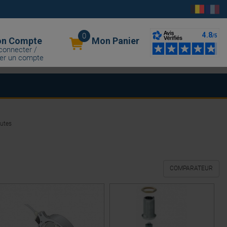
0
n Compte
Mon Panier
connecter /
er un compte
hutes
COMPARATEUR