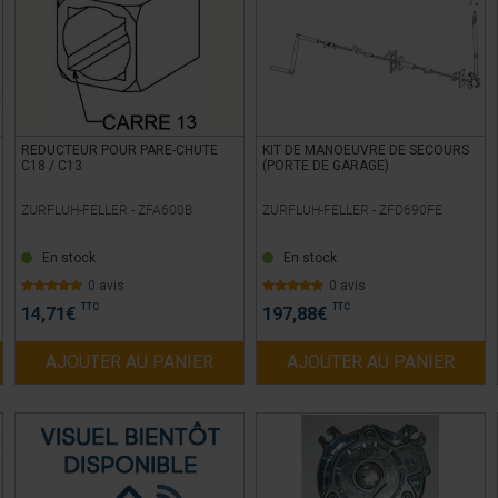
REDUCTEUR POUR PARE-CHUTE
KIT DE MANOEUVRE DE SECOURS
C18 / C13
(PORTE DE GARAGE)
ZURFLUH-FELLER -
ZFA600B
ZURFLUH-FELLER -
ZFD690FE
En stock
En stock
0 avis
0 avis
TTC
TTC
14,71
€
197,88
€
AJOUTER AU PANIER
AJOUTER AU PANIER