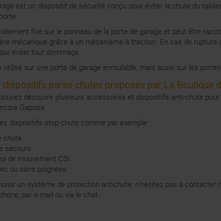
age est un dispositif de sécurité conçu pour éviter la chute du tablie
porte.
éralement fixé sur le panneau de la porte de garage et peut être racc
ère mécanique grâce à un mécanisme à traction. En cas de rupture d
pour éviter tout dommage.
utilisé sur une porte de garage enroulable, mais aussi sur les porte
s dispositifs pares chutes proposés par La Boutique d
 pouvez découvrir plusieurs accessoires et dispositifs anti-chute p
encore Gaposa.
s dispositifs stop chute comme par exemple :
e chute
e secours
nvoi de mouvement CSI
vec ou sans poignées
hoisir un système de protection antichute, n'hésitez pas à contacter n
phone, par e-mail ou via le chat.