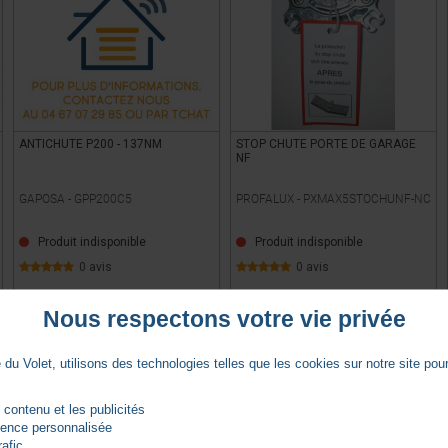
ANTICHUTE P200 - 137NM
STOP CHUTE PORTE DE GARAGE
NF
GAPOSA -
GPP200C5
PROFALUX -
PXMAX5STOCHUNF-NC
Produit indisponible
Produit indisponible
0 avis
0 avis
Nous respectons votre vie privée
VOIR LE PRODUIT
VOIR LE PRODUIT
du Volet, utilisons des technologies telles que les cookies sur notre site pour 
 contenu et les publicités
rience personnalisée
rafic.