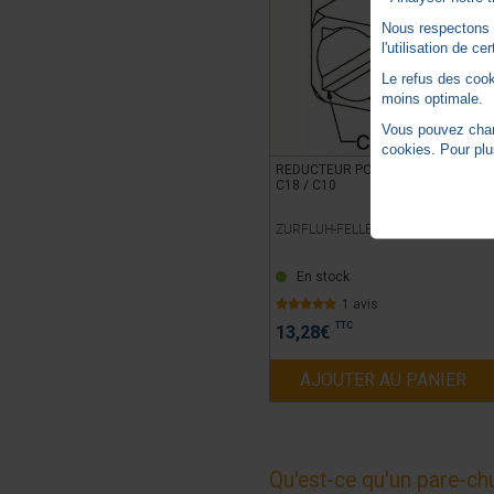
Nous respectons vo
l'utilisation de c
Le refus des cook
moins optimale.
Vous pouvez chang
cookies. Pour plu
REDUCTEUR POUR PARE-CHUTE
C18 / C10
ZURFLUH-FELLER -
ZFA600A
En stock
1 avis
TTC
13,28
€
AJOUTER AU PANIER
Qu'est-ce qu'un pare-ch