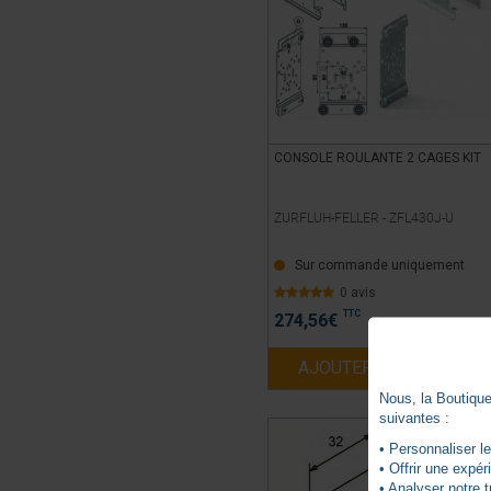
CONSOLE ROULANTE 2 CAGES KIT
ZURFLUH-FELLER -
ZFL430J-U
Sur commande uniquement
0 avis
TTC
274,56
€
AJOUTER AU PANIER
Nous, la Boutique 
suivantes :
• Personnaliser le
• Offrir une expé
• Analyser notre t