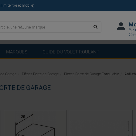
limité fixe et mobile)
Mo
Se 
Cré
MARQUES
GUIDE DU VOLET ROULANT
 de Garage
Pièces Porte de Garage
Pièces Porte de Garage Enroulable
Anti-c
ORTE DE GARAGE