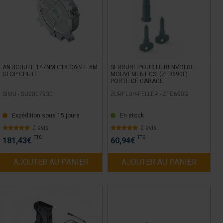
ANTICHUTE 147NM C18 CABLE 5M
SERRURE POUR LE RENVOI DE
STOP CHUTE
MOUVEMENT CSI (ZFD690F)
PORTE DE GARAGE
SIMU -
SU2007930
ZURFLUH-FELLER -
ZFD690G
Expédition sous 15 jours
En stock
0 avis
0 avis
TTC
TTC
181,43
€
60,94
€
AJOUTER AU PANIER
AJOUTER AU PANIER