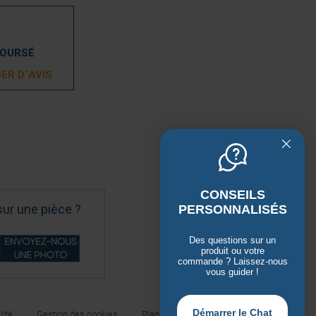
BOURSÉ
ER D´AVIS
CONSEILS
sur une pièce ?
PERSONNALISÉS
Des questions sur un
produit ou votre
commande ? Laissez-nous
vous guider !
Démarrer le Chat
lité
Gestion des cookies
Plan du site