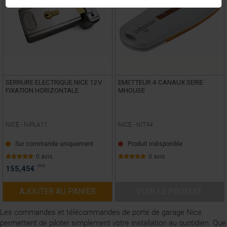
SERRURE ELECTRIQUE NICE 12V
EMETTEUR 4 CANAUX SERIE
FIXATION HORIZONTALE
MHOUSE
NICE -
NIPLA11
NICE -
NITX4
Sur commande uniquement
Produit indisponible
0 avis
0 avis
TTC
155,45
€
AJOUTER AU PANIER
VOIR LE PRODUIT
Les commandes et télécommandes de porte de garage Nice
permettent de piloter simplement votre installation au quotidien. Que