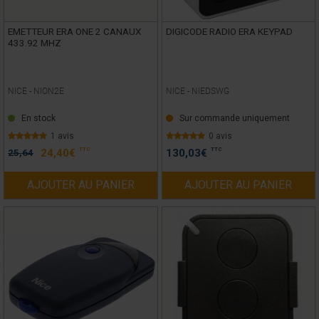
EMETTEUR ERA ONE 2 CANAUX
DIGICODE RADIO ERA KEYPAD
433.92 MHZ
NICE -
NION2E
NICE -
NIEDSWG
En stock
Sur commande uniquement
1 avis
0 avis
TTC
TTC
25,64
24,40
€
130,03
€
AJOUTER AU PANIER
AJOUTER AU PANIER