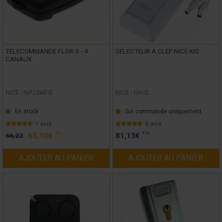
TELECOMMANDE FLOR-S - 4
SELECTEUR A CLEF NICE KIO
CANAUX
NICE -
NIFLO4R-S
NICE -
NIKIO
En stock
Sur commande uniquement
1 avis
0 avis
TTC
TTC
66,22
63,10
€
81,13
€
AJOUTER AU PANIER
AJOUTER AU PANIER