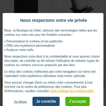
Nous respectons votre vie privée
Nous, la Boutique du Volet, utilisons des technologies telles que les
EMETTEUR ERA ONE 4 CANAUX
SERRURE ELECTRIQUE NICE 12V
cookies sur notre site pour les finalités suivantes :
433.92 MHZ
FIXATION VERTICALE
• Personnaliser le contenu et les publicités
• Offrir une expérience personnalisée
• Analyser notre trafic.
NICE -
NION4E
NICE -
NIPLA10
Nous respectons votre droit à la confidentialité et vous pouvez choisir
En stock
Sur commande uniquement
d'accepter, de contrôler ou de refuser l'utilisation de certains types de
cookies ou certains services proposés par des tiers.
0 avis
0 avis
TTC
TTC
29,24
€
155,45
€
Le refus des cookies n'affectera pas votre navigation sur notre site
cependant votre expérience utilisateur sera moins optimale.
AJOUTER AU PANIER
AJOUTER AU PANIER
Vous pouvez changer d'avis ou retirer votre consentement à tout
moment via le centre de préférences des cookies. Pour plus
d'informations, veuillez consulter
notre politique de confidentialité
.
Je contrôle
J'accepte
Je refuse