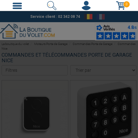
0
Service client : 02 342 08 74
La boutique du volet
Moteurs Porte de Garage
Commandes Porte de Garage
Commandes
Nice
COMMANDES ET TÉLÉCOMMANDES PORTE DE GARAGE
NICE
Filtres