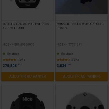
MOTEUR ERA MH Ø45 CSI 50NM
CONVERTISSEUR D´ADAPTATION
12RPM FILAIRE
SOMFY
NICE -
NIERM50000H00
NICE -
NI57501011
En stock
En stock
1 avis
3 avis
TTC
TTC
275,80
€
3,83
€
AJOUTER AU PANIER
AJOUTER AU PANIER