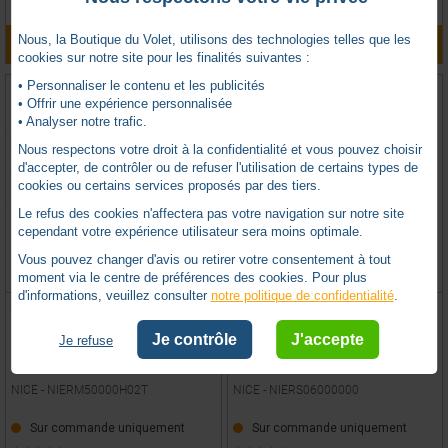
Nous, la Boutique du Volet, utilisons des technologies telles que les
AJOUTER AU PANIER
AJOUTER AU PANIER
cookies sur notre site pour les finalités suivantes :
• Personnaliser le contenu et les publicités
• Offrir une expérience personnalisée
• Analyser notre trafic.
Nous respectons votre droit à la confidentialité et vous pouvez choisir
d'accepter, de contrôler ou de refuser l'utilisation de certains types de
cookies ou certains services proposés par des tiers.
Le refus des cookies n'affectera pas votre navigation sur notre site
cependant votre expérience utilisateur sera moins optimale.
Vous pouvez changer d'avis ou retirer votre consentement à tout
moment via le centre de préférences des cookies. Pour plus
d'informations, veuillez consulter
notre politique de confidentialité
.
MOTEUR ERA FIT MHT Ø45 50NM
MOTEUR ERA S Ø35 6NM 11RPM
12RPM RADIO
FILAIRE
Je contrôle
J'accepte
Je refuse
NICE -
NIERM50000H02T
NICE -
NIERS06000000
Sur commande uniquement
Sur commande uniquement