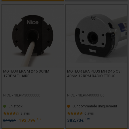
MOTEUR ERA M Ø45 30NM
MOTEUR ERA PLUS MH Ø45 CSI
17RPM FILAIRE
40NM 12RPM RADIO TTBUS
NICE -
NIERM30000000
NICE -
NIERM40000H06
En stock
Sur commande uniquement
8 avis
0 avis
TTC
TTC
214,21
192,79
€
382,73
€