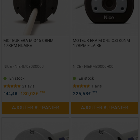
MOTEUR ERA M Ø45 08NM
MOTEUR ERA M Ø45 CSI 30NM
17RPM FILAIRE
17RPM FILAIRE
NICE -
NIERM08030000
NICE -
NIERM30000H00
En stock
En stock
21 avis
1 avis
TTC
TTC
144,48
130,03
€
225,58
€
AJOUTER AU PANIER
AJOUTER AU PANIER