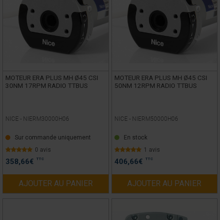
MOTEUR ERA PLUS MH Ø45 CSI
MOTEUR ERA PLUS MH Ø45 CSI
30NM 17RPM RADIO TTBUS
50NM 12RPM RADIO TTBUS
NICE -
NIERM30000H06
NICE -
NIERM50000H06
Sur commande uniquement
En stock
0 avis
1 avis
TTC
TTC
358,66
€
406,66
€
AJOUTER AU PANIER
AJOUTER AU PANIER