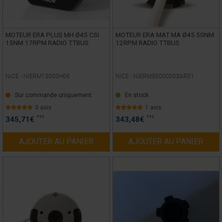
MOTEUR ERA PLUS MH Ø45 CSI
MOTEUR ERA MAT MA Ø45 50NM
15NM 17RPM RADIO TTBUS
12RPM RADIO TTBUS
NICE -
NIERM15000H06
NICE -
NIERM50000003AR01
Sur commande uniquement
En stock
0 avis
1 avis
TTC
TTC
345,71
€
343,48
€
AJOUTER AU PANIER
AJOUTER AU PANIER