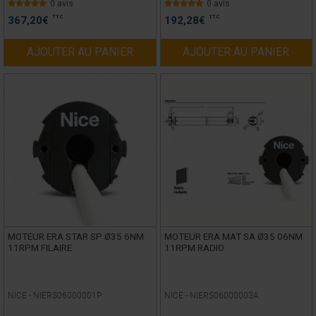
0 avis
0 avis
TTC
TTC
367,20
€
192,28
€
AJOUTER AU PANIER
AJOUTER AU PANIER
MOTEUR ERA STAR SP Ø35 6NM
MOTEUR ERA MAT SA Ø35 06NM
11RPM FILAIRE
11RPM RADIO
NICE -
NIERS06000001P
NICE -
NIERS06000003A