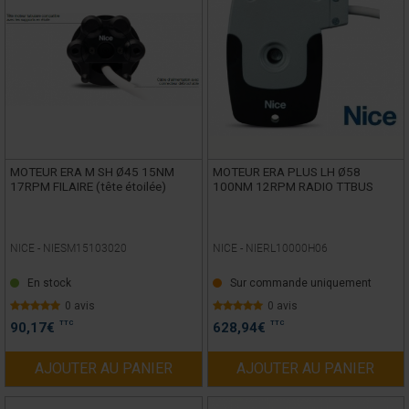
MOTEUR ERA M SH Ø45 15NM
MOTEUR ERA PLUS LH Ø58
17RPM FILAIRE (tête étoilée)
100NM 12RPM RADIO TTBUS
NICE -
NIESM15103020
NICE -
NIERL10000H06
En stock
Sur commande uniquement
0 avis
0 avis
TTC
TTC
90,17
€
628,94
€
AJOUTER AU PANIER
AJOUTER AU PANIER