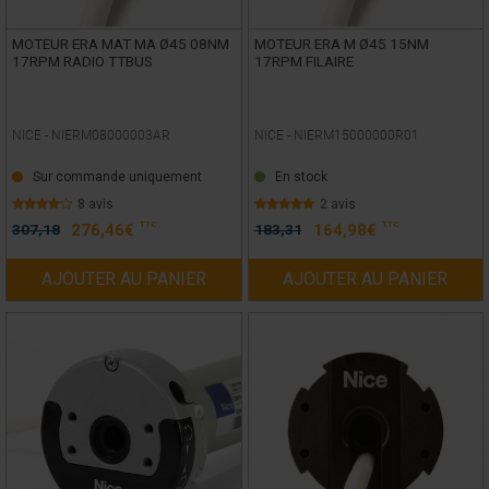
MOTEUR ERA MAT MA Ø45 08NM
MOTEUR ERA M Ø45 15NM
17RPM RADIO TTBUS
17RPM FILAIRE
NICE -
NIERM08000003AR
NICE -
NIERM15000000R01
Sur commande uniquement
En stock
8 avis
2 avis
TTC
TTC
307,18
276,46
€
183,31
164,98
€
AJOUTER AU PANIER
AJOUTER AU PANIER