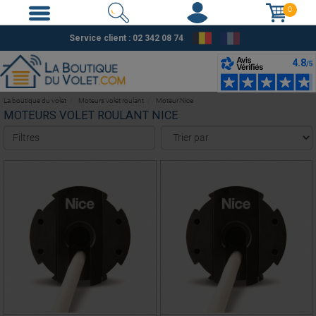
0
Service client : 02 342 08 74
La boutique du volet
Moteurs volet roulant
Moteur Nice
MOTEURS VOLET ROULANT NICE
Filtres