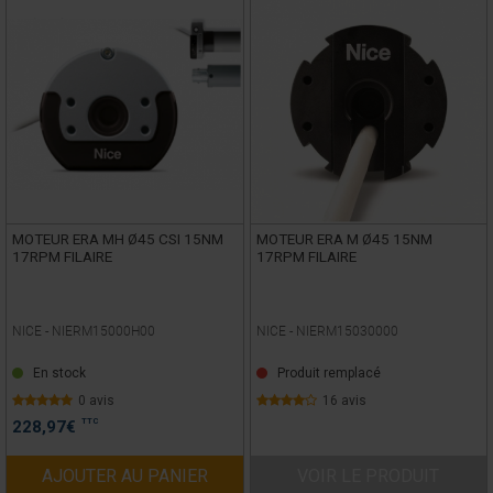
MOTEUR ERA MH Ø45 CSI 15NM
MOTEUR ERA M Ø45 15NM
17RPM FILAIRE
17RPM FILAIRE
NICE -
NIERM15000H00
NICE -
NIERM15030000
En stock
Produit remplacé
0 avis
16 avis
TTC
228,97
€
AJOUTER AU PANIER
VOIR LE PRODUIT