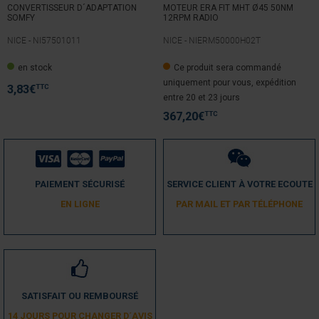
CONVERTISSEUR D´ADAPTATION
MOTEUR ERA FIT MHT Ø45 50NM
SOMFY
12RPM RADIO
1
2
3
4
5
NICE -
NI57501011
NICE -
NIERM50000H02T
en stock
Ce produit sera commandé
uniquement pour vous, expédition
TTC
3,83
€
entre 20 et 23 jours
TTC
367,20
€
PAIEMENT SÉCURISÉ
SERVICE CLIENT À VOTRE ECOUTE
EN LIGNE
PAR MAIL ET PAR TÉLÉPHONE
SATISFAIT OU REMBOURSÉ
14 JOURS POUR CHANGER D´AVIS