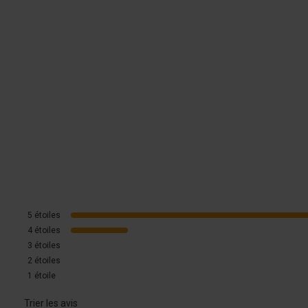
5
étoiles
4
étoiles
3
étoiles
2
étoiles
1
étoile
Trier les avis