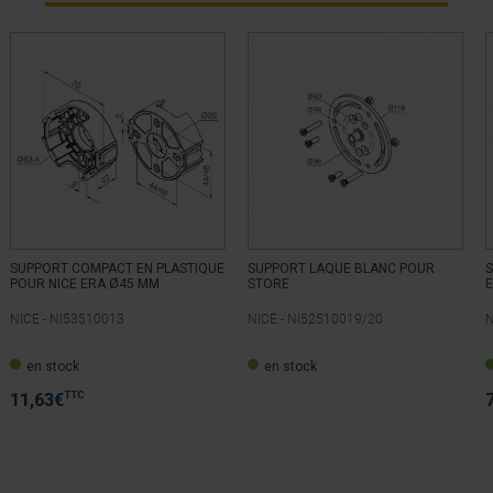
SUPPORT COMPACT EN PLASTIQUE
SUPPORT LAQUE BLANC POUR
POUR NICE ERA Ø45 MM
STORE
E
NICE -
NI53510013
NICE -
NI52510019/20
N
en stock
en stock
TTC
11,63
€