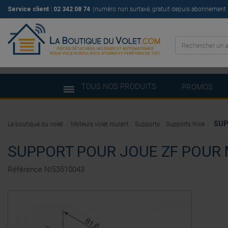
Service client : 02 342 08 74
(numéro non surtaxé, gratuit depuis abonnement il
TOUS NOS PRODUITS
PROMOS
SUP
La boutique du volet
Moteurs volet roulant
Supports
Supports Nice
SUPPORT POUR JOUE ZF POUR
Référence
NI53510043