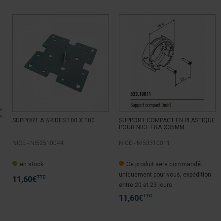
SUPPORT A BRIDES 100 X 100
SUPPORT COMPACT EN PLASTIQUE
POUR NICE ERA Ø35MM
NICE -
NI52510044
NICE -
NI53310011
en stock
Ce produit sera commandé
uniquement pour vous, expédition
TTC
11,60
€
entre 20 et 23 jours
TTC
11,60
€