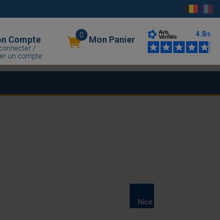
0
n Compte
Mon Panier
connecter /
er un compte