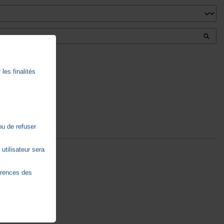
les finalités
ou de refuser
utilisateur sera
érences des