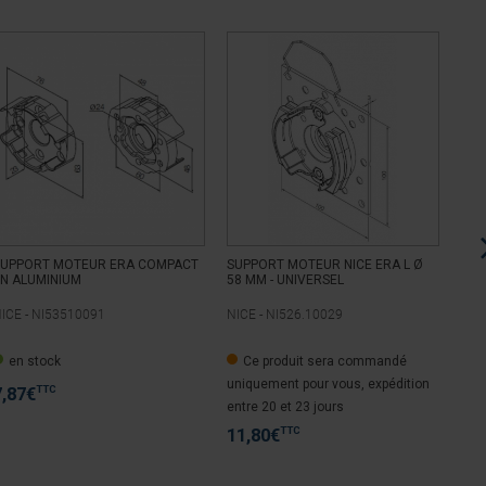
SUPPORT MOTEUR ERA COMPACT
SUPPORT MOTEUR NICE ERA L Ø
SUP
N ALUMINIUM
58 MM - UNIVERSEL
DE 
ICE -
NI53510091
NICE -
NI526.10029
NIC
en stock
Ce produit sera commandé
e
uniquement pour vous, expédition
TTC
7,87
€
9,
entre 20 et 23 jours
TTC
11,80
€