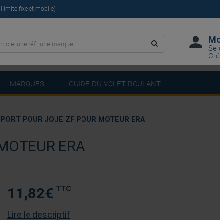
limité fixe et mobile)
Mo
Se 
Cré
MARQUES
GUIDE DU VOLET ROULANT
PORT POUR JOUE ZF POUR MOTEUR ERA
 MOTEUR ERA
TTC
11,82
€
Lire le descriptif