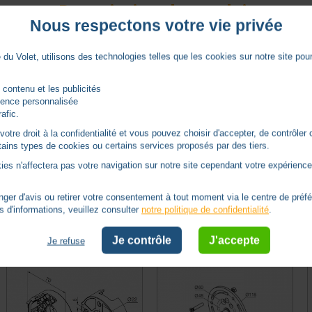
Description du produit
Nous respectons votre vie privée
du Volet, utilisons des technologies telles que les cookies sur notre site pour 
 contenu et les publicités
Caractéristiques
rience personnalisée
rafic.
tre droit à la confidentialité et vous pouvez choisir d'accepter, de contrôler 
Ø 50
ertains types de cookies ou certains services proposés par des tiers.
ies n'affectera pas votre navigation sur notre site cependant votre expérience 
er d'avis ou retirer votre consentement à tout moment via le centre de préf
Autres produits - Supports Nice
s d'informations, veuillez consulter
notre politique de confidentialité
.
Je contrôle
J'accepte
Je refuse