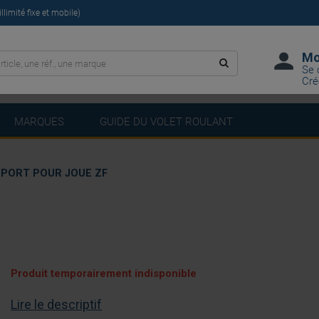
limité fixe et mobile)
Mo
Se 
Cré
MARQUES
GUIDE DU VOLET ROULANT
PORT POUR JOUE ZF
Produit temporairement indisponible
Lire le descriptif