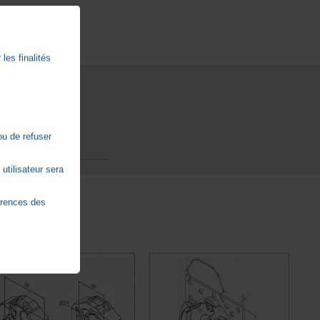
les finalités
ou de refuser
utilisateur sera
érences des