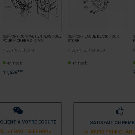
SUPPORT COMPACT EN PLASTIQUE
SUPPORT LAQUE BLANC POUR
POUR NICE ERA Ø45 MM
STORE
E
NICE -
NI53510013
NICE -
NI52510019/20
N
en stock
en stock
TTC
11,63
€
 CLIENT À VOTRE ECOUTE
SATISFAIT OU REM
AIL ET PAR TÉLÉPHONE
14 JOURS POUR CHANG