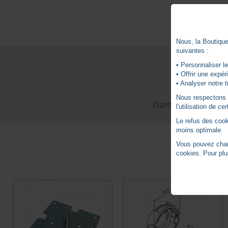
Nous, la Boutique 
suivantes :
• Personnaliser le
• Offrir une expé
• Analyser notre t
Nous respectons vo
Diamètre moteur
l'utilisation de c
Le refus des cook
moins optimale.
Vous pouvez chang
cookies. Pour plu