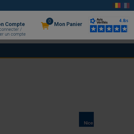
0
n Compte
Mon Panier
connecter /
er un compte