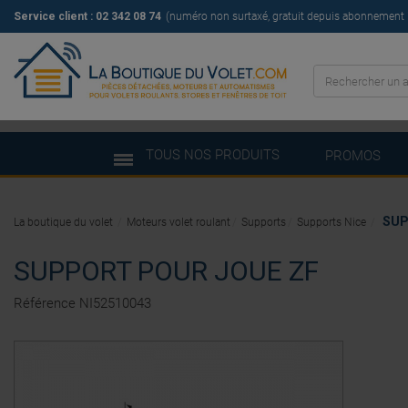
Service client : 02 342 08 74
(numéro non surtaxé, gratuit depuis abonnement il
TOUS NOS PRODUITS
PROMOS
SUP
La boutique du volet
Moteurs volet roulant
Supports
Supports Nice
SUPPORT POUR JOUE ZF
Référence
NI52510043