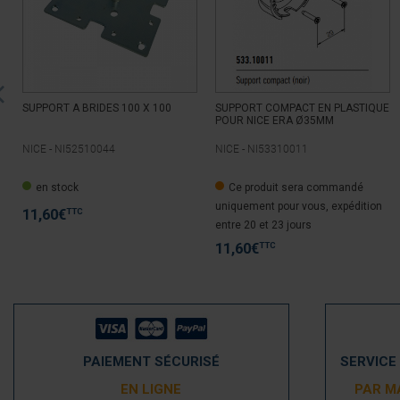
SUPPORT A BRIDES 100 X 100
SUPPORT COMPACT EN PLASTIQUE
POUR NICE ERA Ø35MM
NICE -
NI52510044
NICE -
NI53310011
en stock
Ce produit sera commandé
uniquement pour vous, expédition
TTC
11,60
€
entre 20 et 23 jours
TTC
11,60
€
PAIEMENT SÉCURISÉ
SERVICE
EN LIGNE
PAR M