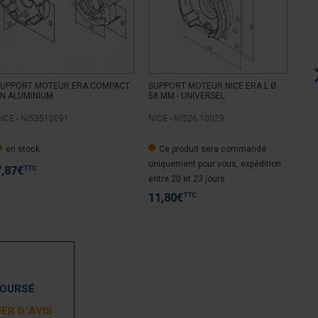
SUPPORT MOTEUR ERA COMPACT
SUPPORT MOTEUR NICE ERA L Ø
SUP
N ALUMINIUM
58 MM - UNIVERSEL
DE 
ICE -
NI53510091
NICE -
NI526.10029
NIC
en stock
Ce produit sera commandé
e
uniquement pour vous, expédition
TTC
7,87
€
9,
entre 20 et 23 jours
TTC
11,80
€
BOURSÉ
ER D´AVIS