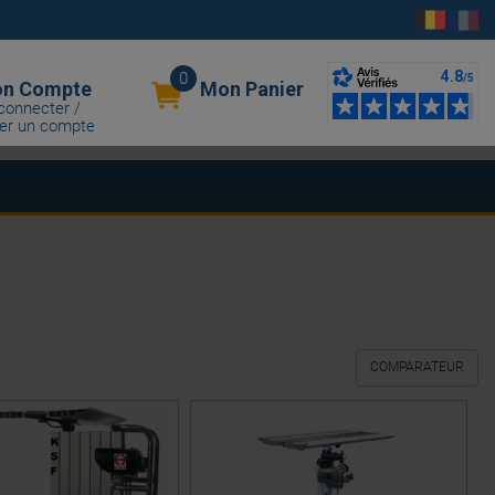
0
n Compte
Mon Panier
connecter /
er un compte
COMPARATEUR