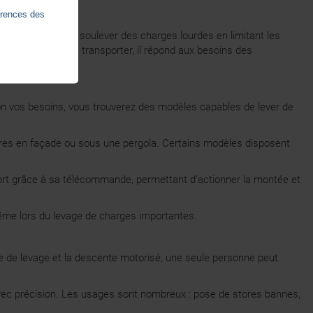
érences des
annes. Conçu pour soulever des charges lourdes en limitant les
mpact et facile à transporter, il répond aux besoins des
elon vos besoins, vous trouverez des modèles capables de lever de
tores en façade ou sous une pergola. Certains modèles disposent
nfort grâce à sa télécommande, permettant d’actionner la montée et
 même lors du levage de charges importantes.
ème de levage et la descente motorisé, une seule personne peut
s avec précision. Les usages sont nombreux : pose de stores bannes,