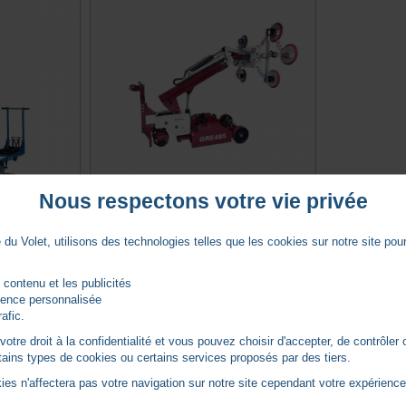
Nous respectons votre vie privée
CTRIQUE GL
ROBOT DE VITRAGE GRE485 (485 KG / 3,5
PALONNIER
M)
du Volet, utilisons des technologies telles que les cookies sur notre site pour 
KEM TECH -
KTGRE485
 contenu et les publicités
rience personnalisée
Expédition sous 15 jours
rafic.
0 avis
tre droit à la confidentialité et vous pouvez choisir d'accepter, de contrôler 
TTC
22 650,76
€
ertains types de cookies ou certains services proposés par des tiers.
ANIER
AJOUTER AU PANIER
ies n'affectera pas votre navigation sur notre site cependant votre expérience 