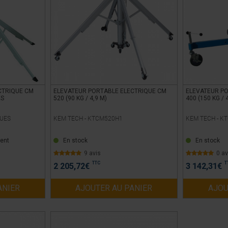
CTRIQUE CM
ELEVATEUR PORTABLE ELECTRIQUE CM
ELEVATEUR PO
ES
520 (90 KG / 4,9 M)
400 (150 KG / 
UES
KEM TECH -
KTCM520H1
KEM TECH -
KT
ent
En stock
En stock
9 avis
0 av
TTC
T
2 205,72
€
3 142,31
€
ANIER
AJOUTER AU PANIER
AJOU