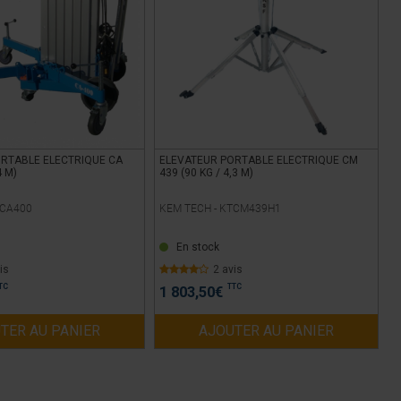
RTABLE ELECTRIQUE CA
ELEVATEUR PORTABLE ELECTRIQUE CM
4 M)
439 (90 KG / 4,3 M)
CA400
KEM TECH -
KTCM439H1
En stock
is
2 avis
TC
TTC
1 803,50
€
TER AU PANIER
AJOUTER AU PANIER