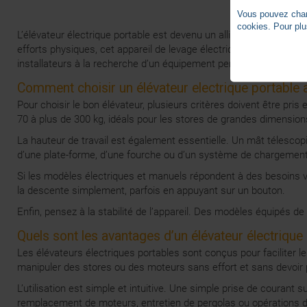
Vous pouvez chang
cookies. Pour plu
L’élévateur électrique portable est devenu un allié indispensabl
efforts physiques, cet appareil de levage électrique permet de m
installateurs à la recherche d’un équipement performant pour le
Comment choisir un élévateur electrique portable 
Pour choisir le bon élévateur, plusieurs critères doivent être p
70 à plus de 300 kg, idéals pour les stores de grandes dimension
La hauteur de travail est également essentielle. Un mât télescop
d’une plate-forme, d’une fourche ou d’un système de chargement s
Si les modèles électriques et manuels répondent à des besoins va
la descente simplement, parfois en appuyant sur un bouton.
Enfin, pensez à la stabilité de l’appareil. Des modèles équipés d
Quels sont les avantages d’un élévateur électrique
Les élévateurs électriques portables sont conçus pour faciliter l
manipuler des stores ou des moteurs sans effort et sans devoir 
L’utilisation est simple et intuitive. Une simple prise de couran
remplacement de moteurs, entretien de pergolas ou opérations 