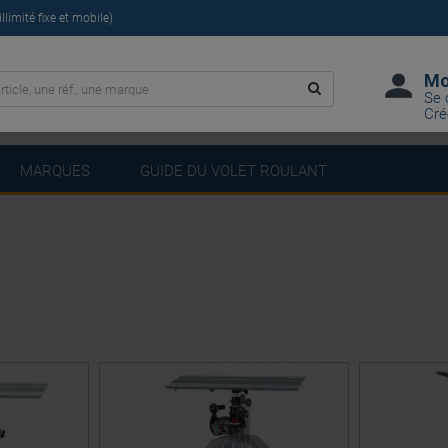
limité fixe et mobile)
Mo
Se 
Cré
MARQUES
GUIDE DU VOLET ROULANT