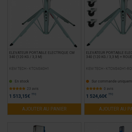
ELEVATEUR PORTABLE ELECTRIQUE CM
ELEVATEUR PORTABLE ELE
340 (120 KG / 3,3 M)
340 (120 KG / 3,3 M) + ROU
KEM TECH -
KTCM340H1
KEM TECH -
KTCM340H1-RO
En stock
Sur commande uniquem
23 avis
0 avis
TTC
TTC
1 513,15
€
1 524,60
€
AJOUTER AU PANIER
AJOUTER AU P