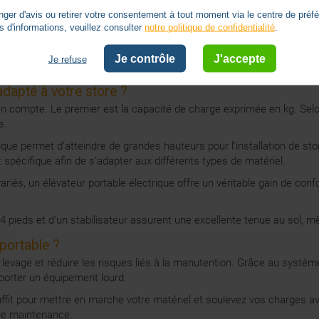
er d'avis ou retirer votre consentement à tout moment via le centre de préf
s d'informations, veuillez consulter
notre politique de confidentialité
.
e pour les professionnels de la pose et de la maintenance de stores b
anipuler des stores, des coffres ou des moteurs en toute sécurité. Co
Je contrôle
J'accepte
Je refuse
urs travaux de montage.
adapté à votre store ?
ris en compte. Le premier est la capacité de charge exprimée en kg. S
s.
ique permet d’atteindre de grandes hauteurs pour l’installation de s
pécifique afin de s’adapter aux différents types de matériel.
riés, un élévateur portable électrique offre un véritable gain de co
e 4 pieds et d’un stabilisateur assurent une excellente tenue au sol,
 portable ?
e levage et réduire les risques liés à la manutention. Grâce au syst
porter un équipement lourd.
t suffit pour mettre en marche votre matériel et soulevez vos charge
de maintenance.