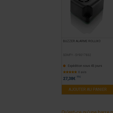
BUZZER ALARME ROLLIXO
SOMFY -
SY9017832
Expédition sous 45 jours
0 avis
TTC
27,38
€
AJOUTER AU PANIER
Qu'est-ce qu'une barre 