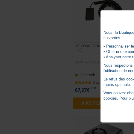
Nous, la Boutique 
suivantes :
• Personnaliser le
KIT CONNECTIQUE RESISTIF (2
FILS)
• Offrir une expé
• Analyser notre t
SOMFY -
SY9013456
Nous respectons vo
l'utilisation de c
En stock
Le refus des cook
0 avis
moins optimale.
TTC
67,27
€
Vous pouvez chang
cookies. Pour plu
AJOUTER AU PANIER