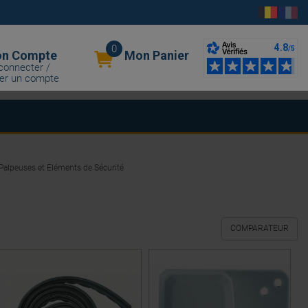
0
n Compte
Mon Panier
connecter /
er un compte
 Palpeuses et Eléments de Sécurité
COMPARATEUR