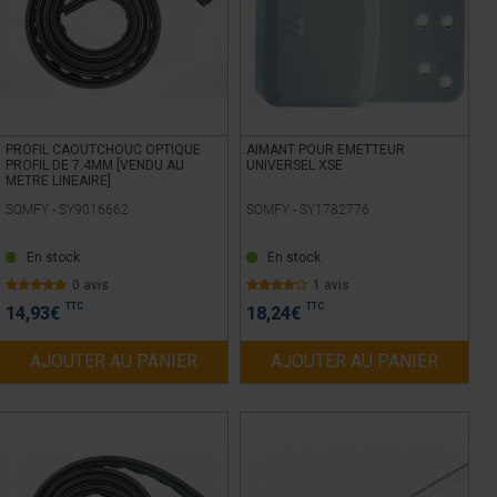
PROFIL CAOUTCHOUC OPTIQUE
AIMANT POUR EMETTEUR
PROFIL DE 7.4MM [VENDU AU
UNIVERSEL XSE
METRE LINEAIRE]
SOMFY -
SY9016662
SOMFY -
SY1782776
En stock
En stock
0 avis
1 avis
TTC
TTC
14,93
€
18,24
€
AJOUTER AU PANIER
AJOUTER AU PANIER