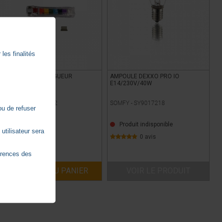
les finalités
KIT DE MISE A LONGUEUR
AMPOULE DEXXO PRO IO
E14/230V/40W
SOMFY -
SY2300072
SOMFY -
SY9017218
ou de refuser
En stock
Produit indisponible
utilisateur sera
0 avis
0 avis
TTC
37,51
€
érences des
AJOUTER AU PANIER
VOIR LE PRODUIT