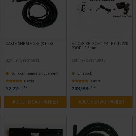
CABLE SPIRALE OSE (3 FILS)
KIT OSE RETROFIT 7M - P9015220
PROFIL 9.6mm
SOMFY -
SY9015982
SOMFY -
SY9018945
Sur commande uniquement
En stock
0 avis
0 avis
TTC
TTC
32,22
€
203,99
€
AJOUTER AU PANIER
AJOUTER AU PANIER