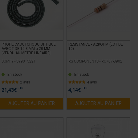
PROFIL CAOUTCHOUC OPTIQUE
RESISTANCE - 8.2KOHM (LOT DE
AVEC T DE 15.3 MM à 20 MM
10)
[VENDU AU METRE LINEAIRE]
SOMFY -
SY9015221
RS COMPONENTS -
RC707-8902
En stock
En stock
2 avis
4 avis
TTC
TTC
21,43
€
4,14
€
AJOUTER AU PANIER
AJOUTER AU PANIER