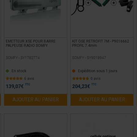
EMETTEUR XSE POUR BARRE
KIT OSE RETROFIT 7M - P9016662
PALPEUSE RADIO SOMFY
PROFIL 7.4mm
SOMFY -
SY1782774
SOMFY -
SY9018947
En stock
Expédition sous 1 jours
6 avis
0 avis
TTC
TTC
139,07
€
204,23
€
AJOUTER AU PANIER
AJOUTER AU PANIER