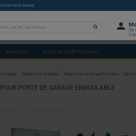
limité fixe et mobile)
Mo
Se 
Cré
MARQUES
GUIDE DU VOLET ROULANT
 de Garage
Pièces Porte de Garage
Pièces Porte de Garage Enroulable
Barres
 POUR PORTE DE GARAGE ENROULABLE