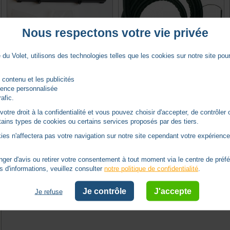
Nous respectons votre vie privée
du Volet, utilisons des technologies telles que les cookies sur notre site pour 
 contenu et les publicités
MODULE E/R EMBARQUE MYDOOR
PROFIL CAOUTCHOUC + BANDE DE
POUR PALPEUSE TPS OU 8.2K
CONTACT 9.3MM [L.2,4 M]
rience personnalisée
rafic.
TELECO -
TETCSP240A08
SOMFY -
SY1822257
tre droit à la confidentialité et vous pouvez choisir d'accepter, de contrôler 
ertains types de cookies ou certains services proposés par des tiers.
Produit indisponible
Expédition sous 45 jours
ies n'affectera pas votre navigation sur notre site cependant votre expérience 
1 avis
0 avis
TTC
119,47
€
er d'avis ou retirer votre consentement à tout moment via le centre de préf
s d'informations, veuillez consulter
notre politique de confidentialité
.
VOIR LE PRODUIT
AJOUTER AU PANIER
Je contrôle
J'accepte
Je refuse