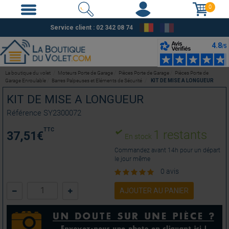
0
Service client : 02 342 08 74
La boutique du volet
Moteurs Porte de Garage
Pièces Porte de Garage
Pièces Porte de
Garage Enroulable
Barres Palpeuses et Eléments de Sécurité
KIT DE MISE A LONGUEUR
KIT DE MISE A LONGUEUR
Référence
SY2300072
TTC
1 restants
37,51
€
En stock
Commandez avant 14h pour un départ
le jour même
0 avis
AJOUTER AU PANIER