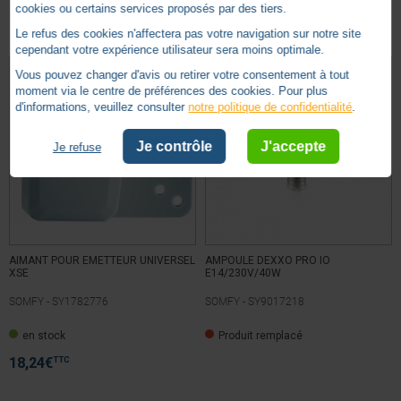
cookies ou certains services proposés par des tiers.
Sécurité
Le refus des cookies n'affectera pas votre navigation sur notre site
cependant votre expérience utilisateur sera moins optimale.
Vous pouvez changer d'avis ou retirer votre consentement à tout
moment via le centre de préférences des cookies. Pour plus
d'informations, veuillez consulter
notre politique de confidentialité
.
Je contrôle
J'accepte
Je refuse
AIMANT POUR EMETTEUR UNIVERSEL
AMPOULE DEXXO PRO IO
XSE
E14/230V/40W
SOMFY -
SY1782776
SOMFY -
SY9017218
en stock
Produit remplacé
TTC
18,24
€