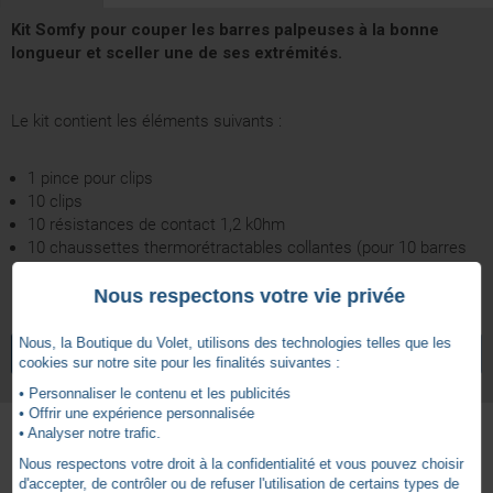
Kit Somfy pour couper les barres palpeuses à la bonne
longueur et sceller une de ses extrémités.
Le kit contient les éléments suivants :
1 pince pour clips
10 clips
10 résistances de contact 1,2 k0hm
10 chaussettes thermorétractables collantes (pour 10 barres
palpeuses)
Nous respectons votre vie privée
5 ans
Garantie
Nous, la Boutique du Volet, utilisons des technologies telles que les
VOIR TOUS LES ARTICLES
SOMFY
cookies sur notre site pour les finalités suivantes :
• Personnaliser le contenu et les publicités
• Offrir une expérience personnalisée
• Analyser notre trafic.
Nous respectons votre droit à la confidentialité et vous pouvez choisir
Autres produits - Barres Palpeuses et Eléments de
d'accepter, de contrôler ou de refuser l'utilisation de certains types de