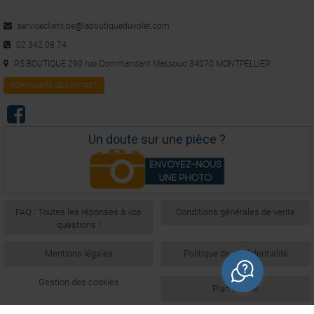
serviceclient.be@laboutiqueduvolet.com
02 342 08 74
RS BOUTIQUE 290 rue Commandant Massoud 34070 MONTPELLIER
FORMULAIRE DE CONTACT
Un doute sur une pièce ?
FAQ : Toutes les réponses à vos
Conditions générales de vente
questions !
Mentions légales
Politique de confidentialité
Gestion des cookies
Plan du site