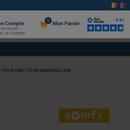
0
n Compte
Mon Panier
connecter /
er un compte
T POUR EMETTEUR UNIVERSEL XSE