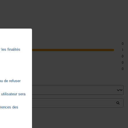
0
les finalités
1
0
0
0
ou de refuser
utilisateur sera
érences des