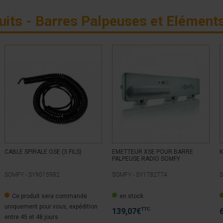
uits - Barres Palpeuses et Eléments
CABLE SPIRALE OSE (3 FILS)
EMETTEUR XSE POUR BARRE
K
PALPEUSE RADIO SOMFY
SOMFY -
SY9015982
SOMFY -
SY1782774
S
Ce produit sera commandé
en stock
uniquement pour vous, expédition
TTC
139,07
€
entre 45 et 48 jours