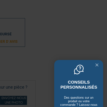
BOURSÉ
ER D´AVIS
CONSEILS
sur une pièce ?
PERSONNALISÉS
Des questions sur un
produit ou votre
commande ? Laissez-nous