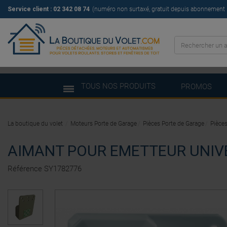
Service client : 02 342 08 74
(numéro non surtaxé, gratuit depuis abonnement il
TOUS NOS PRODUITS
PROMOS
La boutique du volet
Moteurs Porte de Garage
Pièces Porte de Garage
Pièces
AIMANT POUR EMETTEUR UNIV
Référence
SY1782776