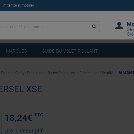
limité fixe et mobile)
Mo
Se 
Cré
MARQUES
GUIDE DU VOLET ROULANT
AIMAN
 Porte de Garage Enroulable
Barres Palpeuses et Eléments de Sécurité
ERSEL XSE
TTC
18,24
€
Lire le descriptif