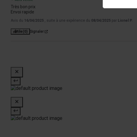
Très bon prix

Envoi rapide
Avis du
16/04/2025
, suite à une expérience du
08/04/2025
par
Lionel P.
Utile
(0)
Signaler