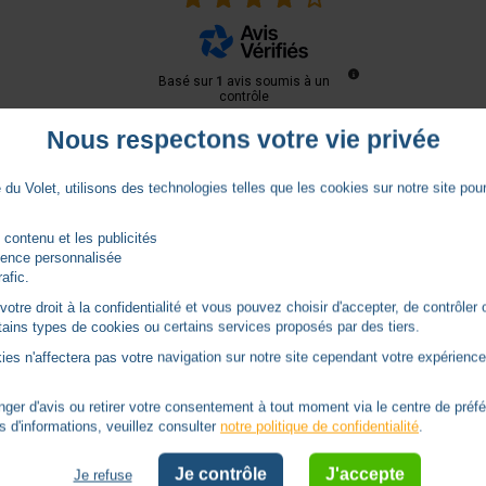
Basé sur
1
avis soumis à un
contrôle
Voir tous les avis sur ce site
Nous respectons votre vie privée
du Volet, utilisons des technologies telles que les cookies sur notre site pour 
 contenu et les publicités
rience personnalisée
rafic.
tre droit à la confidentialité et vous pouvez choisir d'accepter, de contrôler 
ertains types de cookies ou certains services proposés par des tiers.
ies n'affectera pas votre navigation sur notre site cependant votre expérience 
er d'avis ou retirer votre consentement à tout moment via le centre de préf
s d'informations, veuillez consulter
notre politique de confidentialité
.
Je contrôle
J'accepte
Je refuse