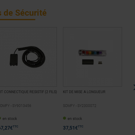
 de Sécurité
IT CONNECTIQUE RESISTIF (2 FILS)
KIT DE MISE A LONGUEUR
KIT
PRO
OMFY -
SY9013456
SOMFY -
SY2300072
SOM
en stock
en stock
E
TTC
TTC
67,27
€
37,51
€
14