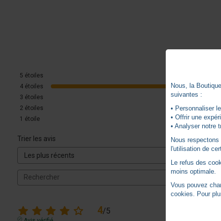
5
étoiles
Nous, la Boutique 
4
étoiles
suivantes :
3
étoiles
• Personnaliser le
2
étoiles
• Offrir une expé
1
étoile
• Analyser notre t
Trier les avis
Nous respectons vo
l'utilisation de c
Le refus des cook
moins optimale.
Vous pouvez chang
cookies. Pour plu
4
/
5
Avis vérifié