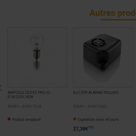
Autres prod
AMPOULE DEXXO PRO IO
BUZZER ALARME ROLLIXO
E14/230V/40W
SOMFY -
SY9017218
SOMFY -
SY9017832
Produit remplacé
Expédition sous 45 jours
TTC
27,38
€