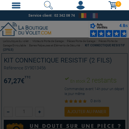
0
Service client : 02 342 08 74
La boutique du volet
Moteurs Porte de Garage
Pièces Porte de Garage
Pièces Porte de
Garage Enroulable
Barres Palpeuses et Eléments de Sécurité
KIT CONNECTIQUE RESISTIF
(2 FILS)
KIT CONNECTIQUE RESISTIF (2 FILS)
Référence
SY9013456
TTC
2 restants
67,27
€
En stock
Commandez avant 14h pour un départ
le jour même
0 avis
AJOUTER AU PANIER