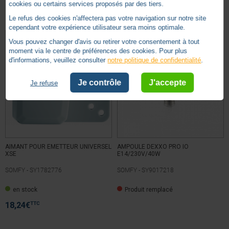
cookies ou certains services proposés par des tiers.
Sécurité
Le refus des cookies n'affectera pas votre navigation sur notre site
cependant votre expérience utilisateur sera moins optimale.
Vous pouvez changer d'avis ou retirer votre consentement à tout
moment via le centre de préférences des cookies. Pour plus
d'informations, veuillez consulter
notre politique de confidentialité
.
Je contrôle
J'accepte
Je refuse
AIMANT POUR EMETTEUR UNIVERSEL
AMPOULE DEXXO PRO IO
XSE
E14/230V/40W
SOMFY -
SY1782776
SOMFY -
SY9017218
en stock
Produit remplacé
TTC
18,24
€