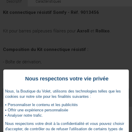
Descriptif
Caractéristiques
Kit connectique résistif Somfy - Réf. 9013456
Kit pour barres palpeuses filaires pour
Axroll
et
Rollixo
.
Composition du Kit connectique résistif :
- Boîte de dérivation,
- Câble à spirale 3 m (2 fils).
Nous respectons votre vie privée
5 ans
Garantie
Nous, la Boutique du Volet, utilisons des technologies telles que les
VOIR TOUS LES ARTICLES
SOMFY
cookies sur notre site pour les finalités suivantes :
• Personnaliser le contenu et les publicités
• Offrir une expérience personnalisée
• Analyser notre trafic.
Nous respectons votre droit à la confidentialité et vous pouvez choisir
Autres produits - Barres Palpeuses et Eléments de
d'accepter, de contrôler ou de refuser l'utilisation de certains types de