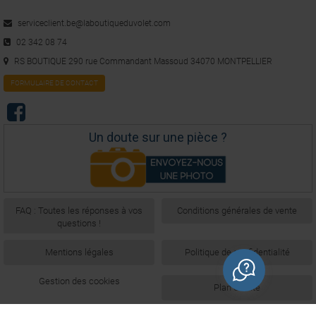
serviceclient.be@laboutiqueduvolet.com
02 342 08 74
RS BOUTIQUE 290 rue Commandant Massoud 34070 MONTPELLIER
FORMULAIRE DE CONTACT
Un doute sur une pièce ?
FAQ : Toutes les réponses à vos
Conditions générales de vente
questions !
Mentions légales
Politique de confidentialité
Gestion des cookies
Plan du site