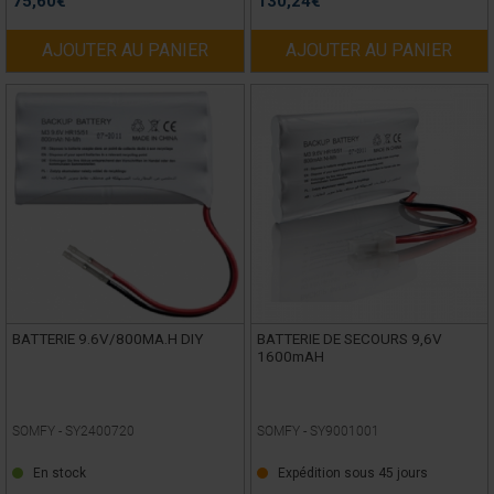
75,60
€
130,24
€
AJOUTER AU PANIER
AJOUTER AU PANIER
BATTERIE 9.6V/800MA.H DIY
BATTERIE DE SECOURS 9,6V
1600mAH
SOMFY -
SY2400720
SOMFY -
SY9001001
En stock
Expédition sous 45 jours