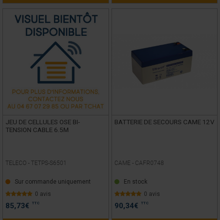
JEU DE CELLULES OSE BI-
BATTERIE DE SECOURS CAME 12V
TENSION CABLE 6.5M
TELECO -
TETPS-S6501
CAME -
CAFR0748
Sur commande uniquement
En stock
0 avis
0 avis
TTC
TTC
85,73
€
90,34
€