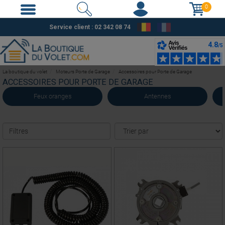
0
Service client : 02 342 08 74
La boutique du volet
Moteurs Porte de Garage
Accessoires pour Porte de Garage
ACCESSOIRES POUR PORTE DE GARAGE
Feux oranges
Antennes
Filtres