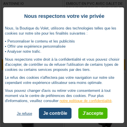
ANTENNE IO
EMBOUT EN PVC AVEC GALET DE
ROULEMENT POUR LAME HUBLOT
CD 78
Nous respectons votre vie privée
SOMFY -
SY9013953
ALULUX -
ALCD78/D
Nous, la Boutique du Volet, utilisons des technologies telles que les
cookies sur notre site pour les finalités suivantes :
Sur commande uniquement
En stock
• Personnaliser le contenu et les publicités
0 avis
4 avis
• Offrir une expérience personnalisée
TTC
TTC
• Analyser notre trafic.
53,08
€
9,17
8,41
€
Nous respectons votre droit à la confidentialité et vous pouvez choisir
AJOUTER AU PANIER
AJOUTER AU PANIER
d'accepter, de contrôler ou de refuser l'utilisation de certains types de
cookies ou certains services proposés par des tiers.
Le refus des cookies n'affectera pas votre navigation sur notre site
cependant votre expérience utilisateur sera moins optimale.
Vous pouvez changer d'avis ou retirer votre consentement à tout
moment via le centre de préférences des cookies. Pour plus
d'informations, veuillez consulter
notre politique de confidentialité
.
Je contrôle
J'accepte
Je refuse