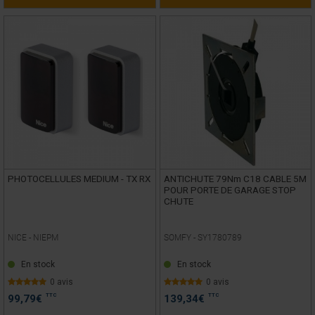
PHOTOCELLULES MEDIUM - TX RX
ANTICHUTE 79Nm C18 CABLE 5M
POUR PORTE DE GARAGE STOP
CHUTE
NICE -
NIEPM
SOMFY -
SY1780789
En stock
En stock
0 avis
0 avis
TTC
TTC
99,79
€
139,34
€