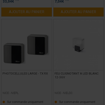
TTC
TTC
33,04
€
7,04
€
AJOUTER AU PANIER
AJOUTER AU PANIER
PHOTOCELLULES LARGE - TX RX
FEU CLIGNOTANT A LED BLANC
12-36V
NICE -
NIEPL
NICE -
NIELDC
Sur commande uniquement
Sur commande uniquement