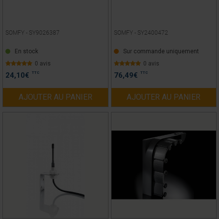
SOMFY -
SY9026387
SOMFY -
SY2400472
En stock
Sur commande uniquement
0 avis
0 avis
TTC
TTC
24,10
€
76,49
€
AJOUTER AU PANIER
AJOUTER AU PANIER