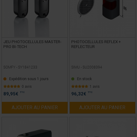
JEU PHOTOCELLULES MASTER-
PHOTOCELLULES REFLEX +
PRO BI-TECH
REFLECTEUR
SOMFY -
SY1841233
SIMU -
SU2008394
Expédition sous 1 jours
En stock
0 avis
1 avis
TTC
TTC
89,95
€
96,32
€
AJOUTER AU PANIER
AJOUTER AU PANIER