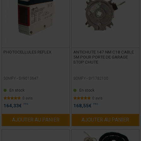
PHOTOCELLULES REFLEX
ANTICHUTE 147 NM C18 CABLE
5M POUR PORTE DE GARAGE
STOP CHUTE
SOMFY -
SY9013647
SOMFY -
SY1782100
En stock
En stock
0 avis
0 avis
TTC
TTC
164,33
€
168,55
€
AJOUTER AU PANIER
AJOUTER AU PANIER