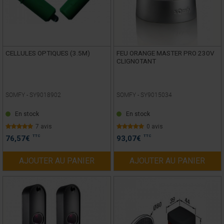
CELLULES OPTIQUES (3.5M)
FEU ORANGE MASTER PRO 230V
CLIGNOTANT
SOMFY -
SY9018902
SOMFY -
SY9015034
En stock
En stock
7 avis
0 avis
TTC
TTC
76,57
€
93,07
€
AJOUTER AU PANIER
AJOUTER AU PANIER