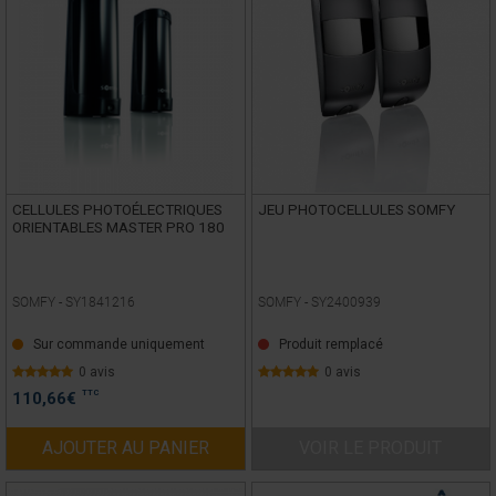
CELLULES PHOTOÉLECTRIQUES
JEU PHOTOCELLULES SOMFY
ORIENTABLES MASTER PRO 180
SOMFY -
SY1841216
SOMFY -
SY2400939
Sur commande uniquement
Produit remplacé
0 avis
0 avis
TTC
110,66
€
AJOUTER AU PANIER
VOIR LE PRODUIT