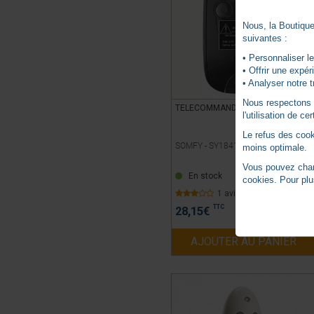
Nous, la Boutique 
suivantes :
• Personnaliser le
• Offrir une expé
• Analyser notre t
Nous respectons vo
TELECOMMANDE RELAIS TAHOMA
l'utilisation de c
Le refus des cook
SOMFY -
SY1841194
moins optimale.
Vous pouvez chang
En stock
cookies. Pour plu
1 avis
TTC
28,15
€
AJOUTER AU PANIER