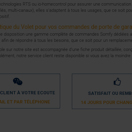
echnologies RTS ou io-homecontrol pour assurer une communication r
és, multi-canaux), elles s’adaptent à tous les usages, que ce soit 
sitif.
utique du Volet pour vos commandes de porte de gar
tre disposition une gamme complète de commandes Somfy dédiées aux 
, afin de répondre à tous les besoins, que ce soit pour un remplac
 sur notre site est accompagnée d’une fiche produit détaillée, con
mplément, notre service client reste disponible si vous avez la moin
 CLIENT À VOTRE ECOUTE
SATISFAIT OU REM
AIL ET PAR TÉLÉPHONE
14 JOURS POUR CHANG