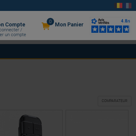
0
n Compte
Mon Panier
connecter /
er un compte
COMPARATEUR