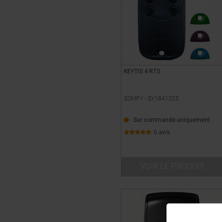
KEYTIS 4 RTS
SOMFY -
SY1841025
Sur commande uniquement
0 avis
VOIR LE PRODUIT