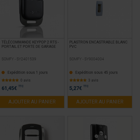
TÉLÉCOMMANDE KEYPOP 2 RTS -
PLASTRON ENCASTRABLE BLANC
PORTAIL ET PORTE DE GARAGE
PVC
SOMFY -
SY2401539
SOMFY -
SY9004004
Expédition sous 1 jours
Expédition sous 45 jours
0 avis
3 avis
TTC
TTC
61,45
€
5,27
€
AJOUTER AU PANIER
AJOUTER AU PANIER