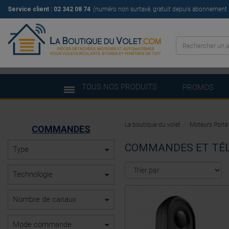
Service client : 02 342 08 74
(numéro non surtaxé, gratuit depuis abonnement il
TOUS NOS PRODUITS
PROMOS
La boutique du volet
Moteurs Porte
COMMANDES
COMMANDES ET TÉ
Type
Technologie
Nombre de canaux
Mode commande