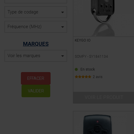
Type de codage
Fréquence (MHz)
KEYGO IO
MARQUES
Voir les marques
SOMFY -
SY1841134
En stock
2 avis
EFFACER
VALIDER
VOIR LE PRODUIT