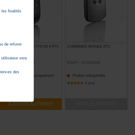
les finalités
ou de refuser
TÉLÉCOMMANDE KEYTIS NS 4 RTS
COMMANDE MURALE RTS
utilisateur sera
SOMFY -
SY2400576
SOMFY -
SY2400594
érences des
Sur commande uniquement
Produit indisponible
0 avis
0 avis
TTC
105,89
€
AJOUTER AU PANIER
VOIR LE PRODUIT