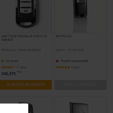
EMETTEUR PROFALUX PORTE DE
KEYTIS 4 IO
GARAGE
PROFALUX -
PXMAI-EMPEPX4
SOMFY -
SY1841053
En stock
Produit indisponible
11 avis
0 avis
TTC
345,97
€
AJOUTER AU PANIER
VOIR LE PRODUIT