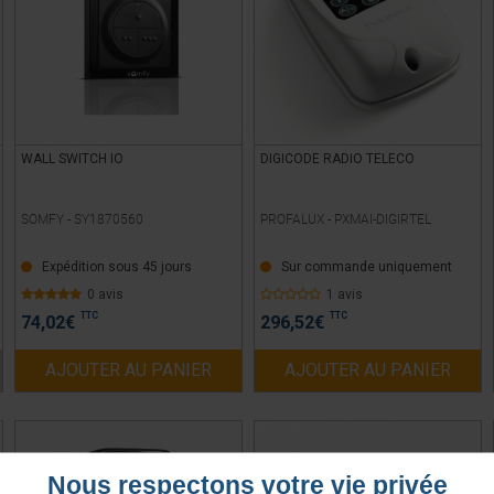
WALL SWITCH IO
DIGICODE RADIO TELECO
SOMFY -
SY1870560
PROFALUX -
PXMAI-DIGIRTEL
Expédition sous 45 jours
Sur commande uniquement
0 avis
1 avis
TTC
TTC
74,02
€
296,52
€
AJOUTER AU PANIER
AJOUTER AU PANIER
Nous respectons votre vie privée