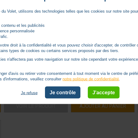
du Volet, utilisons des technologies telles que les cookies sur notre site pour 
 contenu et les publicités
rience personnalisée
rafic.
tre droit à la confidentialité et vous pouvez choisir d'accepter, de contrôler 
CLAVIER À CODES KEYPAD 2 RTS
RECEPTEUR RTS UNIVERSEL POUR
ertains types de cookies ou certains services proposés par des tiers.
SOMFY POUR PORTAIL ET GARAGE
PORTAIL & PORTE DE GARAGE
(EXTERIEUR)
ies n'affectera pas votre navigation sur notre site cependant votre expérience 
SOMFY -
SY1870916
SOMFY -
SY2400556
er d'avis ou retirer votre consentement à tout moment via le centre de préf
Produit remplacé
En stock
s d'informations, veuillez consulter
notre politique de confidentialité
.
0 avis
4 avis
TTC
Je contrôle
J'accepte
236,39
€
Je refuse
VOIR LE PRODUIT
AJOUTER AU PANIER