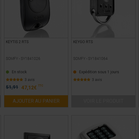
KEYTIS 2 RTS
KEYGO RTS
SOMFY -
SY1841026
SOMFY -
SY1841064
En stock
Expédition sous 1 jours
3 avis
3 avis
TTC
51,91
47,12
€
AJOUTER AU PANIER
VOIR LE PRODUIT