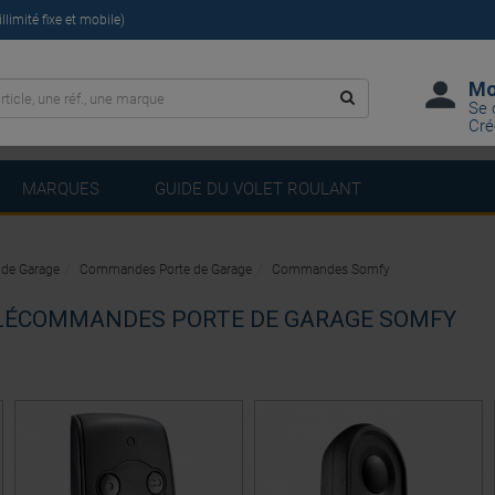
limité fixe et mobile)
Mo
Se 
Cré
MARQUES
GUIDE DU VOLET ROULANT
 de Garage
Commandes Porte de Garage
Commandes Somfy
LÉCOMMANDES PORTE DE GARAGE SOMFY