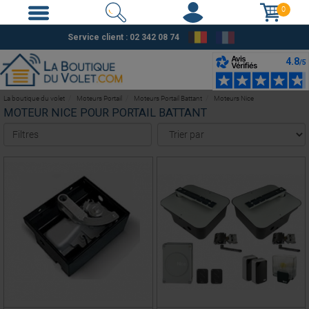
0
Service client : 02 342 08 74
La boutique du volet
Moteurs Portail
Moteurs Portail Battant
Moteurs Nice
MOTEUR NICE POUR PORTAIL BATTANT
Filtres