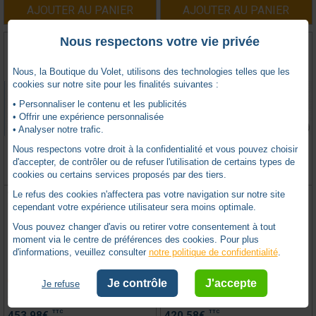
AJOUTER AU PANIER
AJOUTER AU PANIER
Nous respectons votre vie privée
Nous, la Boutique du Volet, utilisons des technologies telles que les
cookies sur notre site pour les finalités suivantes :
• Personnaliser le contenu et les publicités
• Offrir une expérience personnalisée
• Analyser notre trafic.
Nous respectons votre droit à la confidentialité et vous pouvez choisir
d'accepter, de contrôler ou de refuser l'utilisation de certains types de
cookies ou certains services proposés par des tiers.
Le refus des cookies n'affectera pas votre navigation sur notre site
VERIN NICE TOONA 230V (LG
VERIN NICE TOONA 24V (LG MAX:
MAX: 3 M) (TO4006)
3 M) (TO4024)
cependant votre expérience utilisateur sera moins optimale.
Vous pouvez changer d'avis ou retirer votre consentement à tout
moment via le centre de préférences des cookies. Pour plus
d'informations, veuillez consulter
notre politique de confidentialité
.
NICE -
NITO4006
NICE -
NITO4024
Sur commande uniquement
Sur commande uniquement
Je contrôle
J'accepte
Je refuse
0 avis
0 avis
TTC
TTC
453,98
€
420,58
€