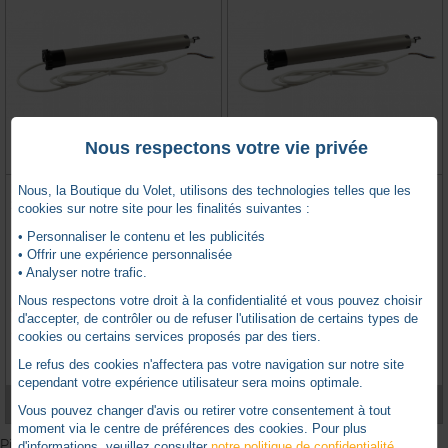
Nous respectons votre vie privée
MOTEUR TYMOOV D20F Ø50
MOTEUR TYMOOV D20RP X3D
Nous, la Boutique du Volet, utilisons des technologies telles que les
20NM 15RPM FILAIRE (tête Rollia)
Ø50 20NM 15RPM RADIO (tête
cookies sur notre site pour les finalités suivantes :
Rollia)
• Personnaliser le contenu et les publicités
• Offrir une expérience personnalisée
DELTA DORE -
DD6357012
DELTA DORE -
DD6357013
• Analyser notre trafic.
Nous respectons votre droit à la confidentialité et vous pouvez choisir
Produit remplacé
Produit remplacé
d'accepter, de contrôler ou de refuser l'utilisation de certains types de
2 avis
1 avis
cookies ou certains services proposés par des tiers.
Le refus des cookies n'affectera pas votre navigation sur notre site
cependant votre expérience utilisateur sera moins optimale.
VOIR LE PRODUIT
VOIR LE PRODUIT
Vous pouvez changer d'avis ou retirer votre consentement à tout
moment via le centre de préférences des cookies. Pour plus
Pionnier français de la domotique,
Delta Dore
est devenu une
d'informations, veuillez consulter
notre politique de confidentialité
.