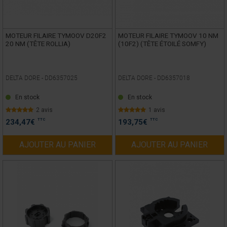
MOTEUR FILAIRE TYMOOV D20F2
MOTEUR FILAIRE TYMOOV 10 NM
20 NM (TÊTE ROLLIA)
(10F2) (TÊTE ÉTOILÉ SOMFY)
DELTA DORE -
DD6357025
DELTA DORE -
DD6357018
En stock
En stock
2 avis
1 avis
TTC
TTC
234,47
€
193,75
€
AJOUTER AU PANIER
AJOUTER AU PANIER