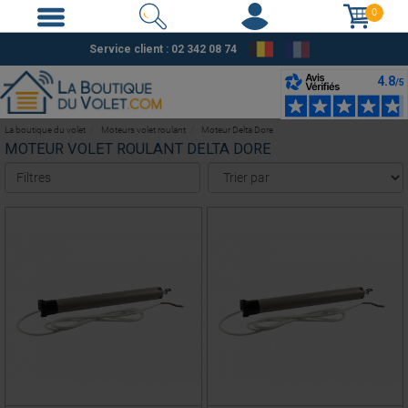
0
Service client : 02 342 08 74
La boutique du volet
Moteurs volet roulant
Moteur Delta Dore
MOTEUR VOLET ROULANT DELTA DORE
Filtres