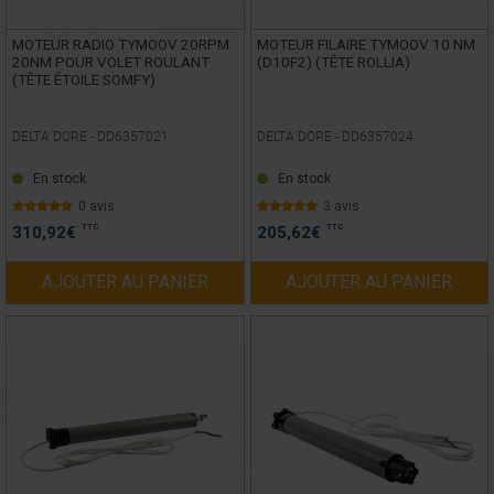
MOTEUR RADIO TYMOOV 20RPM
MOTEUR FILAIRE TYMOOV 10 NM
20NM POUR VOLET ROULANT
(D10F2) (TÊTE ROLLIA)
(TÊTE ÉTOILE SOMFY)
DELTA DORE -
DD6357021
DELTA DORE -
DD6357024
En stock
En stock
0 avis
3 avis
TTC
TTC
310,92
€
205,62
€
AJOUTER AU PANIER
AJOUTER AU PANIER