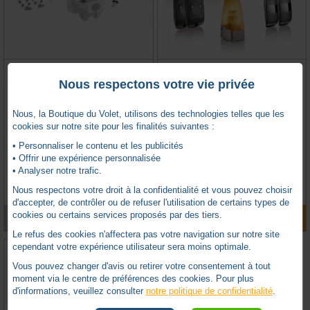
MOTEUR SEUL ELIXO 500 3S
KIT MOTORISATION POUR
RTS/IO
PORTAIL COULISSANT SOMFY
Nous respectons votre vie privée
SLIDYMOOVE 300 RTS (2401405)
Nous, la Boutique du Volet, utilisons des technologies telles que les
cookies sur notre site pour les finalités suivantes :
SOMFY -
SY1782549
SOMFY -
SY2401405
• Personnaliser le contenu et les publicités
En stock
Sur commande uniquement
• Offrir une expérience personnalisée
• Analyser notre trafic.
0 avis
0 avis
TTC
714,42
€
Nous respectons votre droit à la confidentialité et vous pouvez choisir
d'accepter, de contrôler ou de refuser l'utilisation de certains types de
cookies ou certains services proposés par des tiers.
VOIR LE PRODUIT
AJOUTER AU PANIER
Le refus des cookies n'affectera pas votre navigation sur notre site
cependant votre expérience utilisateur sera moins optimale.
Vous pouvez changer d'avis ou retirer votre consentement à tout
moment via le centre de préférences des cookies. Pour plus
d'informations, veuillez consulter
notre politique de confidentialité
.