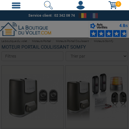
0
Service client : 02 342 08 74
La boutique du volet
Moteurs Portail
Moteurs Portail Coulissant
Moteurs Somfy
MOTEUR PORTAIL COULISSANT SOMFY
Filtres