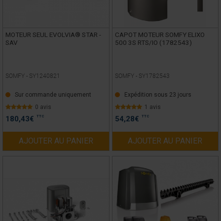
MOTEUR SEUL EVOLVIA® STAR -
CAPOT MOTEUR SOMFY ELIXO
SAV
500 3S RTS/IO (1782543)
SOMFY -
SY1240821
SOMFY -
SY1782543
Sur commande uniquement
Expédition sous 23 jours
0 avis
1 avis
TTC
TTC
180,43
€
54,28
€
AJOUTER AU PANIER
AJOUTER AU PANIER