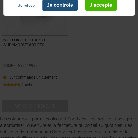
Je contrôle
J'accepte
Je refuse
MOTEUR SEUL+CAPOT
SLIDYMOOVE 600 RTS
SOMFY -
SY9019967
Sur commande uniquement
1 avis
VOIR LE PRODUIT
Le moteur pour portail coulissant Somfy est une solution fiable pour
automatiser l’ouverture et la fermeture du portail au quotidien. Les
solutions de motorisation Somfy sont conçues pour améliorer le