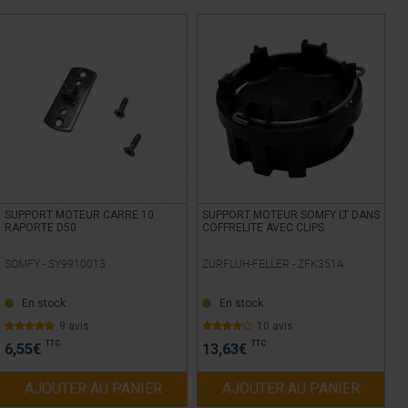
SUPPORT MOTEUR CARRE 10
SUPPORT MOTEUR SOMFY LT DANS
RAPORTE D50
COFFRELITE AVEC CLIPS
SOMFY -
SY9910013
ZURFLUH-FELLER -
ZFK351A
En stock
En stock
9 avis
10 avis
TTC
TTC
6,55
€
13,63
€
AJOUTER AU PANIER
AJOUTER AU PANIER