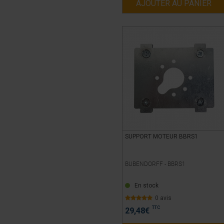
AJOUTER AU PANIER
SUPPORT MOTEUR BBRS1
BUBENDORFF -
BBRS1
En stock
0 avis
TTC
29,48
€