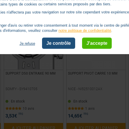
ertains types de cookies ou certains services proposés par des tiers.
ies n'affectera pas votre navigation sur notre site cependant votre expérience 
er d'avis ou retirer votre consentement à tout moment via le centre de préf
s d'informations, veuillez consulter
notre politique de confidentialité
.
Je contrôle
J'accepte
Je refuse
SUPPORT D50 ENTRAXE 90 MM
SUPPORT PIVOT CARRE 10 MM
SOMFY -
SY9410705
NICE -
NI52510012AX
En stock
En stock
10 avis
1 avis
TTC
TTC
3,53
€
14,65
€
AJOUTER AU PANIER
AJOUTER AU PANIER