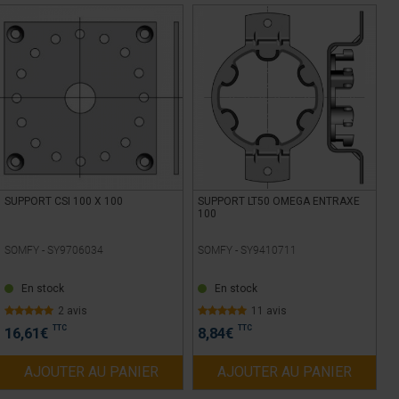
SUPPORT CSI 100 X 100
SUPPORT LT50 OMEGA ENTRAXE
100
SOMFY -
SY9706034
SOMFY -
SY9410711
En stock
En stock
2 avis
11 avis
TTC
TTC
16,61
€
8,84
€
AJOUTER AU PANIER
AJOUTER AU PANIER