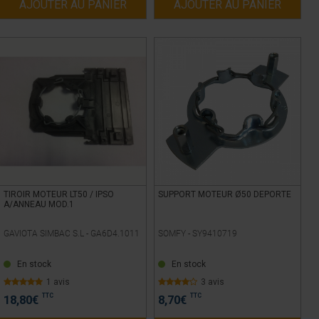
AJOUTER AU PANIER
AJOUTER AU PANIER
TIROIR MOTEUR LT50 / IPSO
SUPPORT MOTEUR Ø50 DEPORTE
A/ANNEAU MOD.1
GAVIOTA SIMBAC S.L -
GA6D4.1011
SOMFY -
SY9410719
En stock
En stock
1 avis
3 avis
TTC
TTC
18,80
€
8,70
€