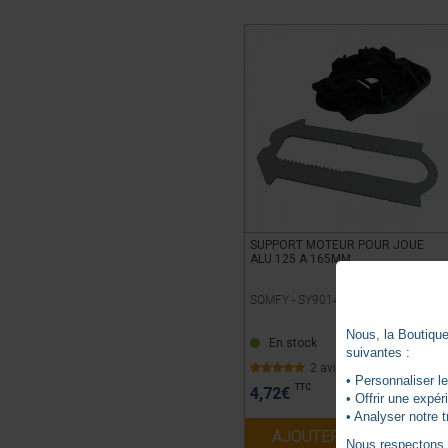
SUPPORT MOTEUR POUR JOUE
ALU 125 A 165MM
SOMFY -
SY9014585
Nous, la Boutique 
En stock
suivantes :
2 avis
• Personnaliser le
TTC
4,72
€
• Offrir une expé
• Analyser notre t
AJOUTER AU PANIER
Nous respectons vo