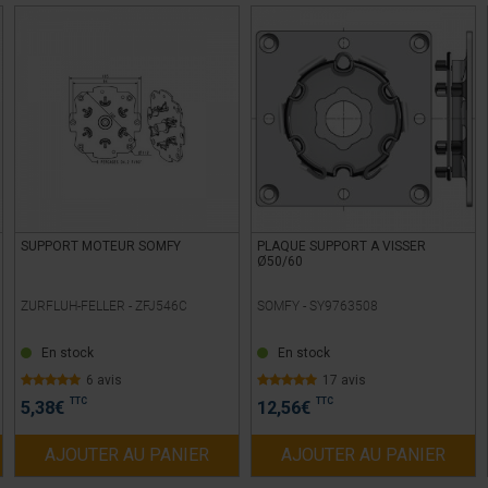
SUPPORT MOTEUR SOMFY
PLAQUE SUPPORT A VISSER
Ø50/60
ZURFLUH-FELLER -
ZFJ546C
SOMFY -
SY9763508
En stock
En stock
6 avis
17 avis
TTC
TTC
5,38
€
12,56
€
AJOUTER AU PANIER
AJOUTER AU PANIER