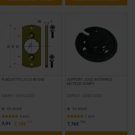
PLAQUETTE LO LS 40 D40
SUPPORT JOUE INTERFACE
MOTEUR SOMFY
SOMFY -
SY9147337
DEPRAT -
DESE13030
En stock
En stock
4 avis
1 avis
TTC
TTC
7,91
7,18
€
7,76
€