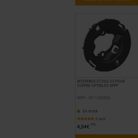
INTERFACE ETOILE V3 POUR
COFFRE OPTIBLOC SPPF
SPPF -
SF11285599
En stock
0 avis
TTC
4,54
€