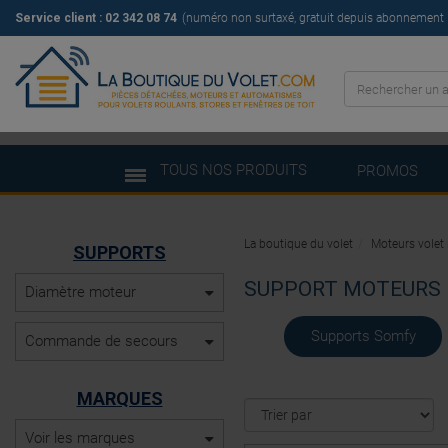
Service client : 02 342 08 74
(numéro non surtaxé, gratuit depuis abonnement il
TOUS NOS PRODUITS
PROMOS
La boutique du volet
Moteurs volet 
SUPPORTS
SUPPORT MOTEURS 
Diamètre moteur
Supports Somfy
Commande de secours
MARQUES
Voir les marques