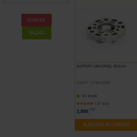
EFFACER
VALIDER
SUPPORT UNIVERSEL Ø50/60
SOMFY -
SY9910000
En stock
131 avis
TTC
3,88
€
AJOUTER AU PANIER