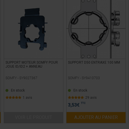
SUPPORT MOTEUR SOMFY POUR
SUPPORT D50 ENTRAXE 100 MM
JOUE ID/ID2 + ANNEAU
SOMFY -
SY9027367
SOMFY -
SY9410703
En stock
En stock
1 avis
29 avis
TTC
3,53
€
VOIR LE PRODUIT
AJOUTER AU PANIER