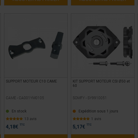
SUPPORT MOTEUR C10 CAME
KIT SUPPORT MOTEUR CSI Ø50 et
60
CAME -
CA001YM0105
SOMFY -
SY9910051
En stock
Expédition sous 1 jours
13 avis
1 avis
TTC
TTC
4,18
€
5,17
€