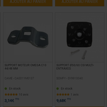
AJOUTER AU PANIER
AJOUTER AU PANIER
SUPPORT MOTEUR OMEGA C10
SUPPORT Ø50/60 CSI MULTI-
44/48 MM
ENTRAXES
CAME -
CA001YM0137
SOMFY -
SY9910040
En stock
En stock
10 avis
1 avis
TTC
TTC
3,14
€
9,68
€