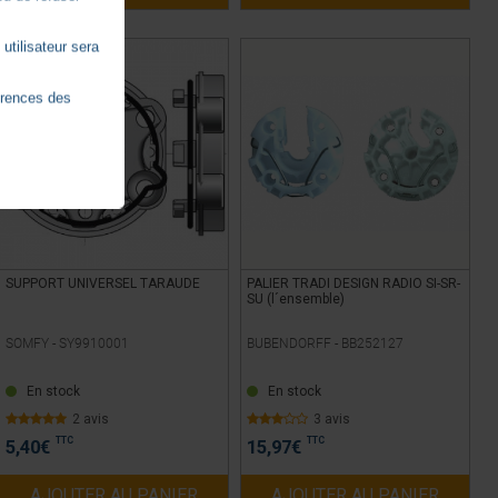
utilisateur sera
érences des
SUPPORT UNIVERSEL TARAUDE
PALIER TRADI DESIGN RADIO SI-SR-
SU (l´ensemble)
SOMFY -
SY9910001
BUBENDORFF -
BB252127
En stock
En stock
2 avis
3 avis
TTC
TTC
5,40
€
15,97
€
AJOUTER AU PANIER
AJOUTER AU PANIER