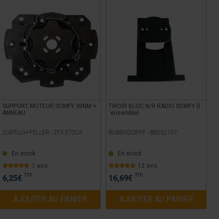
SUPPORT MOTEUR SOMFY 30NM +
TIROIR BLOC N/R RADIO SOMFY (l
ANNEAU
´ensemble)
ZURFLUH-FELLER -
ZFK370CA
BUBENDORFF -
BB252107
En stock
En stock
1 avis
12 avis
TTC
TTC
6,25
€
16,69
€
AJOUTER AU PANIER
AJOUTER AU PANIER