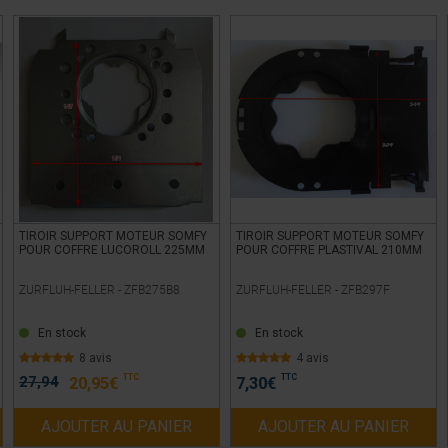
TIROIR SUPPORT MOTEUR SOMFY
TIROIR SUPPORT MOTEUR SOMFY
POUR COFFRE LUCOROLL 225MM
POUR COFFRE PLASTIVAL 210MM
ZURFLUH-FELLER -
ZFB275B8
ZURFLUH-FELLER -
ZFB297F
En stock
En stock
8 avis
4 avis
TTC
TTC
27,94
20,95
€
7,30
€
AJOUTER AU PANIER
AJOUTER AU PANIER