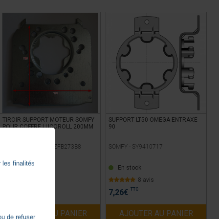
TIROIR SUPPORT MOTEUR SOMFY
SUPPORT LT50 OMEGA ENTRAXE
POUR COFFRE LUCOROLL 200MM
90
ZURFLUH-FELLER -
ZFB273B8
SOMFY -
SY9410717
les finalités
En stock
En stock
6 avis
8 avis
TTC
TTC
16,67
€
7,26
€
AJOUTER AU PANIER
AJOUTER AU PANIER
ou de refuser