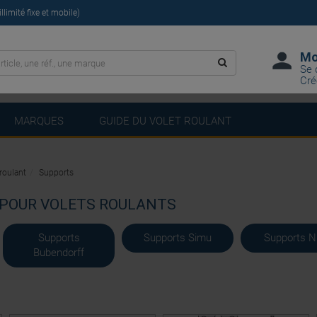
limité fixe et mobile)
Mo
Se 
Cré
MARQUES
GUIDE DU VOLET ROULANT
roulant
Supports
POUR VOLETS ROULANTS
Supports
Supports Simu
Supports N
Bubendorff