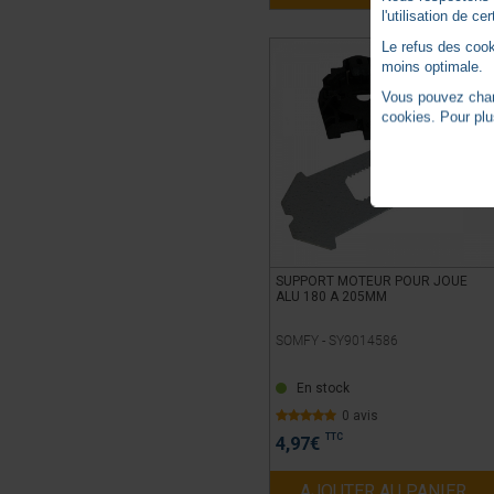
l'utilisation de c
Le refus des cook
moins optimale.
Vous pouvez chang
cookies. Pour plu
SUPPORT MOTEUR POUR JOUE
ALU 180 A 205MM
SOMFY -
SY9014586
En stock
0 avis
TTC
4,97
€
AJOUTER AU PANIER