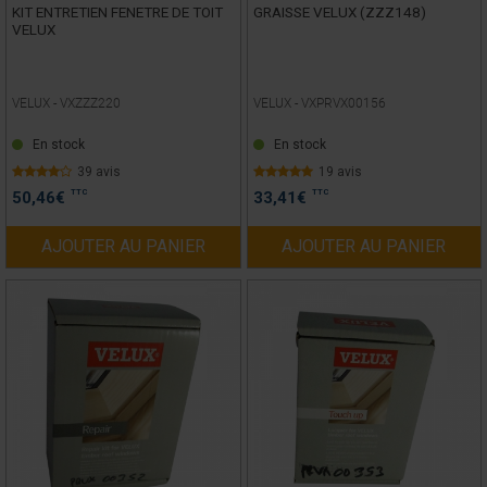
KIT ENTRETIEN FENETRE DE TOIT
GRAISSE VELUX (ZZZ148)
VELUX
VELUX -
VXZZZ220
VELUX -
VXPRVX00156
En stock
En stock
39 avis
19 avis
TTC
TTC
50,46
€
33,41
€
AJOUTER AU PANIER
AJOUTER AU PANIER