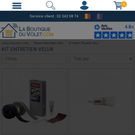
0
Service client : 02 342 08 74
La boutique du volet
Pièces détachées Velux
Entretien Fenetre Velux
KIT ENTRETIEN VELUX
Filtres