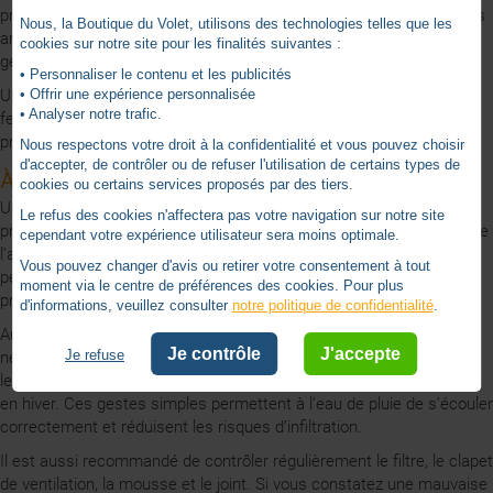
présence du filtre, de la mousse ou du clapet. Pour une fenêtre plus
Nous, la Boutique du Volet, utilisons des technologies telles que les
ancienne, il peut aussi être nécessaire de prendre en compte la
cookies sur notre site pour les finalités suivantes :
génération du modèle afin de choisir un produit compatible.
• Personnaliser le contenu et les publicités
Un bon kit entretien Velux doit vous permettre d’entretenir votre
• Offrir une expérience personnalisée
• Analyser notre trafic.
fenêtre sans difficulté, avec les éléments nécessaires pour
préserver son confort d’utilisation, sa ventilation et sa durée de vie.
Nous respectons votre droit à la confidentialité et vous pouvez choisir
d'accepter, de contrôler ou de refuser l'utilisation de certains types de
À quelle fréquence utiliser un kit d’entretien Velux ?
cookies ou certains services proposés par des tiers.
Un entretien régulier est conseillé au moins une fois par an afin de
Le refus des cookies n'affectera pas votre navigation sur notre site
prolonger la durée de vie de votre fenêtre de toit. Cet entretien limite
cependant votre expérience utilisateur sera moins optimale.
l’accumulation de salissures, conserve une bonne ventilation et
Vous pouvez changer d'avis ou retirer votre consentement à tout
permet de vérifier l’état général de la fenêtre avant l’apparition de
moment via le centre de préférences des cookies. Pour plus
problèmes plus importants.
d'informations, veuillez consulter
notre politique de confidentialité
.
Au-delà du kit entretien Velux, nous vous conseillons également de
Je contrôle
J'accepte
Je refuse
nettoyer le vitrage extérieur après de fortes intempéries, de vérifier
les couloirs d’évacuation extérieurs et de retirer la neige ou la glace
en hiver. Ces gestes simples permettent à l’eau de pluie de s’écouler
correctement et réduisent les risques d’infiltration.
Il est aussi recommandé de contrôler régulièrement le filtre, le clapet
de ventilation, la mousse et le joint. Si vous constatez une mauvaise