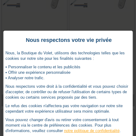
MOTEUR RG OCTO60 33NM
MOTEUR RG OCTO60 33NM
12RPM RADIO DROITE (55714)
Nous respectons votre vie privée
12RPM RADIO GAUCHE (55715)
BUBENDORFF
BUBENDORFF
Nous, la Boutique du Volet, utilisons des technologies telles que les
cookies sur notre site pour les finalités suivantes :
BUBENDORFF -
BB221050-NO
BUBENDORFF -
BB221121-NO
• Personnaliser le contenu et les publicités
Produit remplacé
Produit remplacé
• Offrir une expérience personnalisée
• Analyser notre trafic.
0 avis
0 avis
Nous respectons votre droit à la confidentialité et vous pouvez choisir
d'accepter, de contrôler ou de refuser l'utilisation de certains types de
cookies ou certains services proposés par des tiers.
VOIR LE PRODUIT
VOIR LE PRODUIT
Le refus des cookies n'affectera pas votre navigation sur notre site
cependant votre expérience utilisateur sera moins optimale.
Vous pouvez changer d'avis ou retirer votre consentement à tout
moment via le centre de préférences des cookies. Pour plus
d'informations, veuillez consulter
notre politique de confidentialité
.