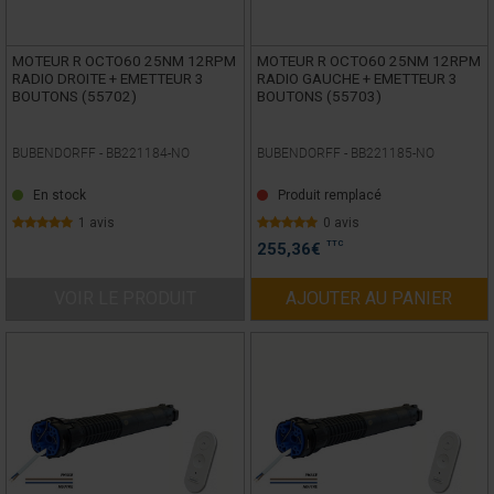
MOTEUR R OCTO60 25NM 12RPM
MOTEUR R OCTO60 25NM 12RPM
RADIO DROITE + EMETTEUR 3
RADIO GAUCHE + EMETTEUR 3
BOUTONS (55702)
BOUTONS (55703)
BUBENDORFF -
BB221184-NO
BUBENDORFF -
BB221185-NO
En stock
Produit remplacé
1 avis
0 avis
TTC
255,36
€
VOIR LE PRODUIT
AJOUTER AU PANIER