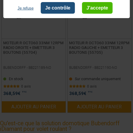
Je contrôle
J'accepte
Je refuse
MOTEUR R OCTO60 33NM 12RPM
MOTEUR R OCTO60 33NM 12RPM
RADIO DROITE + EMETTEUR 3
RADIO GAUCHE + EMETTEUR 3
BOUTONS (55704)
BOUTONS (55705)
BUBENDORFF -
BB221189-NO
BUBENDORFF -
BB221190-NO
En stock
Sur commande uniquement
0 avis
0 avis
TTC
TTC
368,59
€
368,59
€
AJOUTER AU PANIER
AJOUTER AU PANIER
Qu'est-ce que la solution domotique Bubendorff
iDiamant pour volet roulant ?