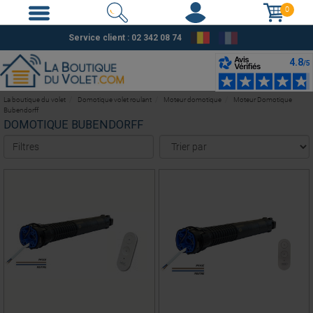
0
Service client : 02 342 08 74
La boutique du volet
Domotique volet roulant
Moteur domotique
Moteur Domotique
Bubendorff
DOMOTIQUE BUBENDORFF
Filtres