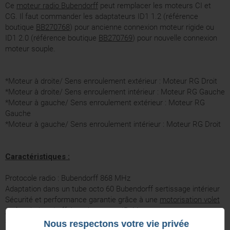
Ce
moteur radio Bubendorff
peut remplacer les moteurs CI et
CG. Il faut commander les adaptateurs ID1 1.2 (référence
boutique
BB270768
) pour ancienne connexion moteur rigide ou
ID1 2.0 (référence boutique
BB270769
) pour nouvelle connexion
moteur souple.
*Moteur à droite/ Sens enroulement extérieur : Moteur RG Droit
*Moteur à droite/ Sens enroulement intérieur : Moteur RG Gauche
*Moteur à gauche/ Sens enroulement extérieur : Moteur RG
Gauche
*Moteur à gauche/ Sens enroulement intérieur : Moteur RG Droit
Caractéristiques :
Protocole radio : Bubendorff 868 MHz
Adaptation dans un tube octo 60 Bubendorff sertissage intérieur
Sécurité et performance garantie grâce à une
motorisation volet
roulant bubendorff
étanche norme IP 44.
Sécurité thermique.
Nous respectons votre vie privée