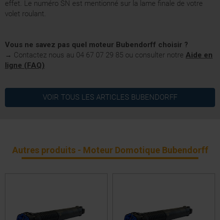
effet. Le numéro SN est mentionné sur la lame finale de votre
volet roulant.
Vous ne savez pas quel moteur Bubendorff choisir ?
Contactez nous au 04 67 07 29 85 ou consulter notre
Aide en
→
ligne (FAQ)
Classe II (Sans terre)
Classe d´isolation
MOTEUR BUBENDORFF FICHE TECHNIQUE
VOIR TOUS LES ARTICLES
BUBENDORFF
Non
Commande de secours
INVERSION ROTATION MOTEUR BUBENDORFF
Ø 50
Diamètre Moteur
33
Puissance
Autres produits - Moteur Domotique Bubendorff
Radio
Technologie
5 ans
Garantie