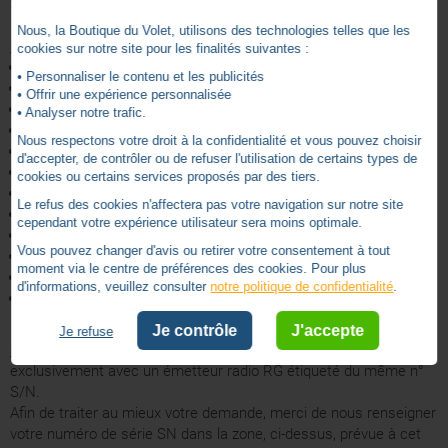
Système répondant à la normalisation N.F. et ISO 9002
Nous, la Boutique du Volet, utilisons des technologies telles que les
Informations techniques :
cookies sur notre site pour les finalités suivantes :
Moteur tubulaire : Ø45
• Personnaliser le contenu et les publicités
Marque : Bubendorff
• Offrir une expérience personnalisée
Couple : 33 Nm
• Analyser notre trafic.
Vitesse : 12 Rpm
Nous respectons votre droit à la confidentialité et vous pouvez choisir
Type : Radio / CPL
d'accepter, de contrôler ou de refuser l'utilisation de certains types de
Fins de course : electronique
cookies ou certains services proposés par des tiers.
Manivelle de dépannage : Sans
Le refus des cookies n'affectera pas votre navigation sur notre site
Plug and Play : Oui
cependant votre expérience utilisateur sera moins optimale.
Butée / Verrous obligatoires : Oui
Vous pouvez changer d'avis ou retirer votre consentement à tout
Tension d'alimentation : 230V
moment via le centre de préférences des cookies. Pour plus
Delais de coupure thermique : 4 minutes
d'informations, veuillez consulter
notre politique de confidentialité
.
Indice de protection : IPX4
Je contrôle
J'accepte
Je refuse
Nota bene :
le
moteur volet Bubendorff
RG fonctionne
exclusivement avec un émetteur radio RG étiqueté du même n°
S/N.
Afin de traiter au mieux votre demande, merci de nous renseigner
votre numéro de série SN dans la zone, ci-dessus, prévue à cet