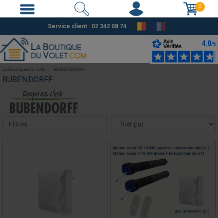
0
Service client : 02 342 08 74
La boutique du volet
BUBENDORFF
BUBENDORFF
Filtres