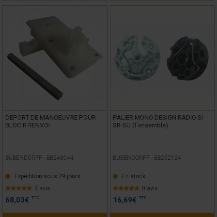
DEPORT DE MANOEUVRE POUR
PALIER MONO DESIGN RADIO SI-
BLOC R RENVOI
SR-SU (l´ensemble)
BUBENDORFF -
BB248044
BUBENDORFF -
BB252124
Expédition sous 29 jours
En stock
3 avis
0 avis
TTC
TTC
68,03
€
16,69
€