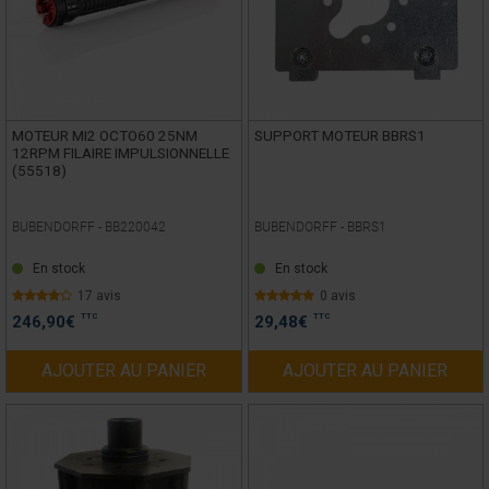
MOTEUR MI2 OCTO60 25NM
SUPPORT MOTEUR BBRS1
12RPM FILAIRE IMPULSIONNELLE
(55518)
BUBENDORFF -
BB220042
BUBENDORFF -
BBRS1
En stock
En stock
17 avis
0 avis
TTC
TTC
246,90
€
29,48
€
AJOUTER AU PANIER
AJOUTER AU PANIER