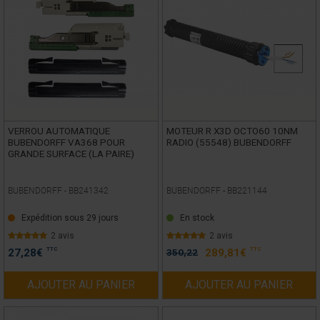
VERROU AUTOMATIQUE
MOTEUR R X3D OCTO60 10NM
BUBENDORFF VA368 POUR
RADIO (55548) BUBENDORFF
GRANDE SURFACE (LA PAIRE)
BUBENDORFF -
BB241342
BUBENDORFF -
BB221144
Expédition sous 29 jours
En stock
2 avis
2 avis
TTC
TTC
27,28
€
350,22
289,81
€
AJOUTER AU PANIER
AJOUTER AU PANIER