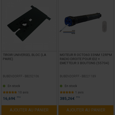
TIROIR UNIVERSEL BLOC (LA
MOTEUR R OCTO60 33NM 12RPM
PAIRE)
RADIO DROITE POUR ID2 +
EMETTEUR 3 BOUTONS (55704)
BUBENDORFF -
BB252106
BUBENDORFF -
BB221189
En stock
En stock
10 avis
1 avis
TTC
TTC
16,69
€
385,26
€
AJOUTER AU PANIER
AJOUTER AU PANIER