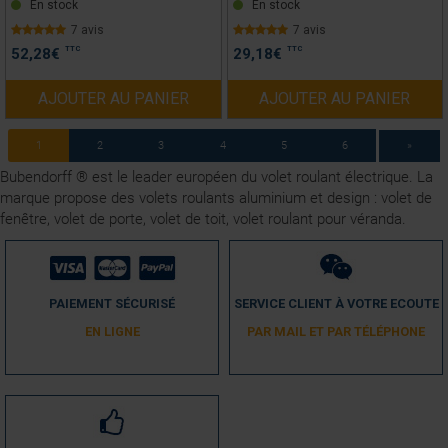
En stock
En stock
7 avis
7 avis
TTC
TTC
52,28
€
29,18
€
AJOUTER AU PANIER
AJOUTER AU PANIER
1
2
3
4
5
6
»
Bubendorff ® est le leader européen du volet roulant électrique. La
marque propose des volets roulants aluminium et design : volet de
fenêtre, volet de porte, volet de toit, volet roulant pour véranda.
PAIEMENT SÉCURISÉ
SERVICE CLIENT À VOTRE ECOUTE
EN LIGNE
PAR MAIL ET PAR TÉLÉPHONE