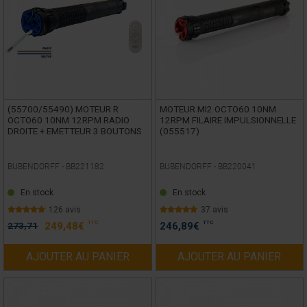
(55700/55490) MOTEUR R
MOTEUR MI2 OCTO60 10NM
OCTO60 10NM 12RPM RADIO
12RPM FILAIRE IMPULSIONNELLE
DROITE + EMETTEUR 3 BOUTONS
(055517)
BUBENDORFF -
BB221182
BUBENDORFF -
BB220041
En stock
En stock
126 avis
37 avis
TTC
TTC
273,71
249,48
€
246,89
€
AJOUTER AU PANIER
AJOUTER AU PANIER