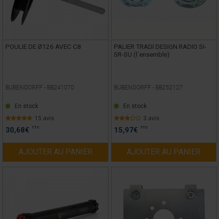
POULIE DE Ø126 AVEC C8
PALIER TRADI DESIGN RADIO SI-
SR-SU (l´ensemble)
BUBENDORFF -
BB241070
BUBENDORFF -
BB252127
En stock
En stock
15 avis
3 avis
TTC
TTC
30,68
€
15,97
€
AJOUTER AU PANIER
AJOUTER AU PANIER