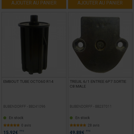
AJOUTER AU PANIER
AJOUTER AU PANIER
EMBOUT TUBE OCTO60 R14
TREUIL 6/1 ENTREE 6P7 SORTIE
C8 MALE
BUBENDORFF -
BB241096
BUBENDORFF -
BB237011
En stock
En stock
0 avis
28 avis
TTC
TTC
15,92
€
49,88
€