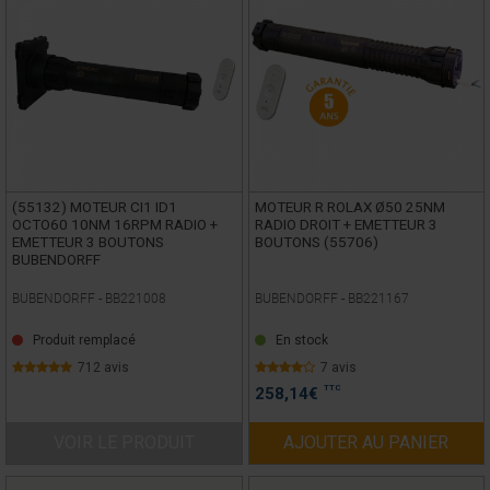
(55132) MOTEUR CI1 ID1
MOTEUR R ROLAX Ø50 25NM
OCTO60 10NM 16RPM RADIO +
RADIO DROIT + EMETTEUR 3
EMETTEUR 3 BOUTONS
BOUTONS (55706)
BUBENDORFF
BUBENDORFF -
BB221008
BUBENDORFF -
BB221167
Produit remplacé
En stock
712 avis
7 avis
TTC
258,14
€
VOIR LE PRODUIT
AJOUTER AU PANIER