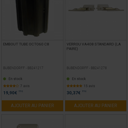
EMBOUT TUBE OCTO60 C8
VERROU VA408 STANDARD (LA
PAIRE)
BUBENDORFF -
BB241217
BUBENDORFF -
BB241278
En stock
En stock
7 avis
15 avis
TTC
TTC
19,90
€
30,37
€
AJOUTER AU PANIER
AJOUTER AU PANIER