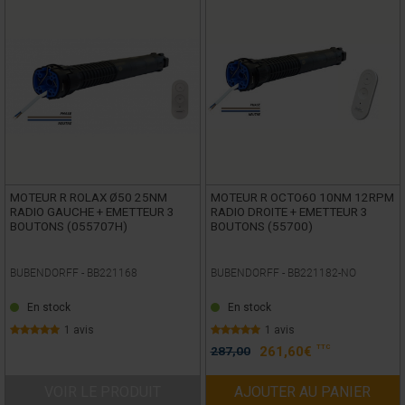
MOTEUR R ROLAX Ø50 25NM
MOTEUR R OCTO60 10NM 12RPM
RADIO GAUCHE + EMETTEUR 3
RADIO DROITE + EMETTEUR 3
BOUTONS (055707H)
BOUTONS (55700)
BUBENDORFF -
BB221168
BUBENDORFF -
BB221182-NO
En stock
En stock
1 avis
1 avis
TTC
287,00
261,60
€
VOIR LE PRODUIT
AJOUTER AU PANIER