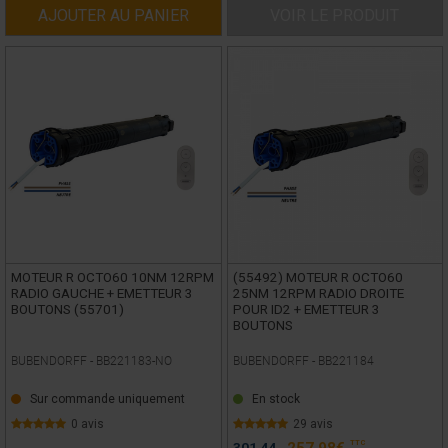
AJOUTER AU PANIER
VOIR LE PRODUIT
MOTEUR R OCTO60 10NM 12RPM
(55492) MOTEUR R OCTO60
RADIO GAUCHE + EMETTEUR 3
25NM 12RPM RADIO DROITE
BOUTONS (55701)
POUR ID2 + EMETTEUR 3
BOUTONS
BUBENDORFF -
BB221183-NO
BUBENDORFF -
BB221184
Sur commande uniquement
En stock
0 avis
29 avis
TTC
301,44