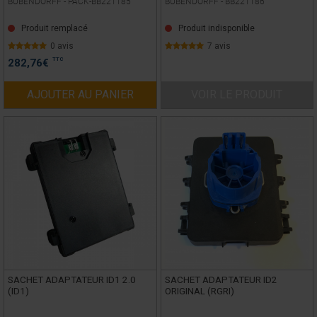
BUBENDORFF -
PACK-BB221185
BUBENDORFF -
BB221186
Produit remplacé
Produit indisponible
0 avis
7 avis
TTC
282,76
€
AJOUTER AU PANIER
VOIR LE PRODUIT
SACHET ADAPTATEUR ID1 2.0
SACHET ADAPTATEUR ID2
(ID1)
ORIGINAL (RGRI)