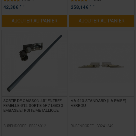
16 avis
11 avis
TTC
TTC
42,30
€
258,14
€
AJOUTER AU PANIER
AJOUTER AU PANIER
SORTIE DE CAISSON 45° ENTREE
VA 413 STANDARD (LA PAIRE)
FEMELLE Ø12 SORTIE 6P7 LG330
VERROU
EMBASE ETROITE METALLIQUE
BUBENDORFF -
BB236012
BUBENDORFF -
BB241249