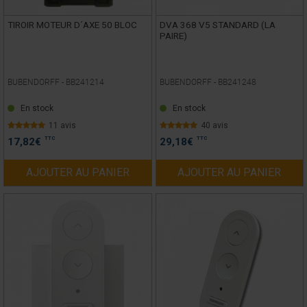
TIROIR MOTEUR D´AXE 50 BLOC
DVA 368 V5 STANDARD (LA
PAIRE)
BUBENDORFF -
BB241214
BUBENDORFF -
BB241248
En stock
En stock
11 avis
40 avis
TTC
TTC
17,82
€
29,18
€
AJOUTER AU PANIER
AJOUTER AU PANIER