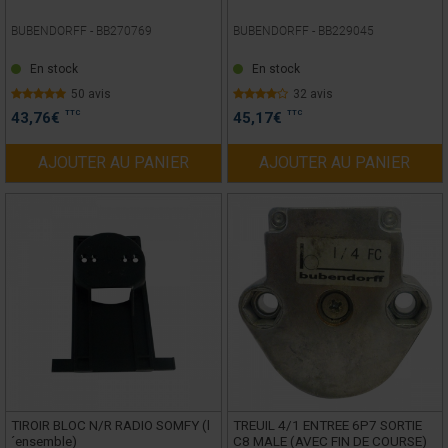
BUBENDORFF -
BB270769
BUBENDORFF -
BB229045
En stock
En stock
50 avis
32 avis
TTC
TTC
43,76
€
45,17
€
AJOUTER AU PANIER
AJOUTER AU PANIER
TIROIR BLOC N/R RADIO SOMFY (l
TREUIL 4/1 ENTREE 6P7 SORTIE
´ensemble)
C8 MALE (AVEC FIN DE COURSE)