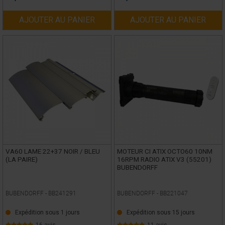
AJOUTER AU PANIER
AJOUTER AU PANIER
VA60 LAME 22+37 NOIR / BLEU
MOTEUR CI ATIX OCTO60 10NM
(LA PAIRE)
16RPM RADIO ATIX V3 (55201)
BUBENDORFF
BUBENDORFF -
BB241291
BUBENDORFF -
BB221047
Expédition sous 1 jours
Expédition sous 15 jours