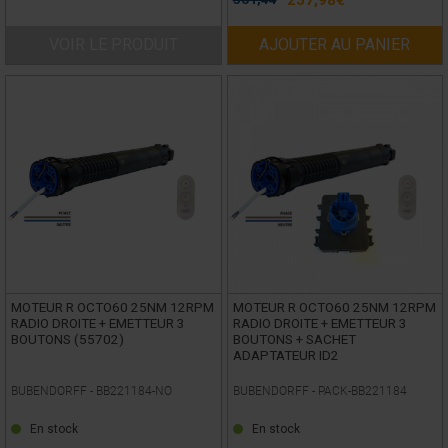
257,98
€
VOIR LE PRODUIT
AJOUTER AU PANIER
MOTEUR R OCTO60 25NM 12RPM
MOTEUR R OCTO60 25NM 12RPM
RADIO DROITE + EMETTEUR 3
RADIO DROITE + EMETTEUR 3
BOUTONS (55702)
BOUTONS + SACHET
ADAPTATEUR ID2
BUBENDORFF -
BB221184-NO
BUBENDORFF -
PACK-BB221184
En stock
En stock