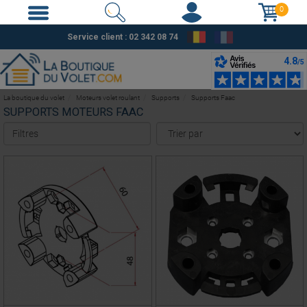
0
Service client : 02 342 08 74
La boutique du volet
Moteurs volet roulant
Supports
Supports Faac
SUPPORTS MOTEURS FAAC
Filtres