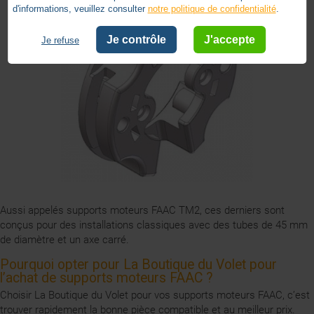
d'informations, veuillez consulter
notre politique de confidentialité
.
Je contrôle
J'accepte
Je refuse
Aussi appelés supports moteurs FAAC TM2, ces derniers sont
conçus pour des installations classiques avec des tubes de 45 mm
de diamètre et un axe carré.
Pourquoi opter pour La Boutique du Volet pour
l’achat de supports moteurs FAAC ?
Choisir La Boutique du Volet pour vos supports moteurs FAAC, c’est
trouver rapidement la bonne pièce compatible et au meilleur prix.