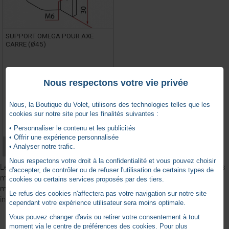
SUPPORT OMEGA POUR AXE
CARRE (Ø45)
FAAC -
FAA4506_0621
Nous respectons votre vie privée
Produit indisponible
Nous, la Boutique du Volet, utilisons des technologies telles que les
0 avis
cookies sur notre site pour les finalités suivantes :
• Personnaliser le contenu et les publicités
• Offrir une expérience personnalisée
VOIR LE PRODUIT
• Analyser notre trafic.
Nous respectons votre droit à la confidentialité et vous pouvez choisir
Les
supports FAAC
adaptés aux séries de moteurs TM45 sont les
d'accepter, de contrôler ou de refuser l'utilisation de certains types de
modèles les plus populaires de la marque car ils permettent un
cookies ou certains services proposés par des tiers.
montage simple et rapide, même sans grande expérience en
Le refus des cookies n'affectera pas votre navigation sur notre site
installation.
cependant votre expérience utilisateur sera moins optimale.
Vous pouvez changer d'avis ou retirer votre consentement à tout
moment via le centre de préférences des cookies. Pour plus