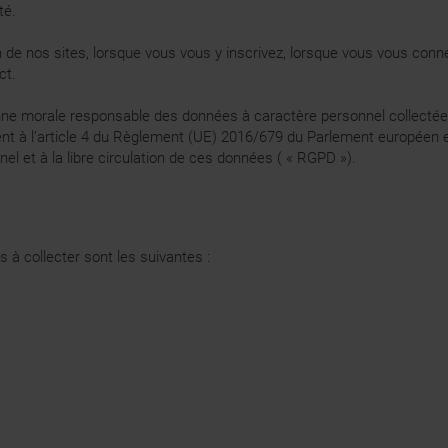
té.
e nos sites, lorsque vous vous y inscrivez, lorsque vous vous conne
ct.
sonne morale responsable des données à caractère personnel collecté
nt à l’article 4 du Règlement (UE) 2016/679 du Parlement européen et 
l et à la libre circulation de ces données ( « RGPD »).
à collecter sont les suivantes :