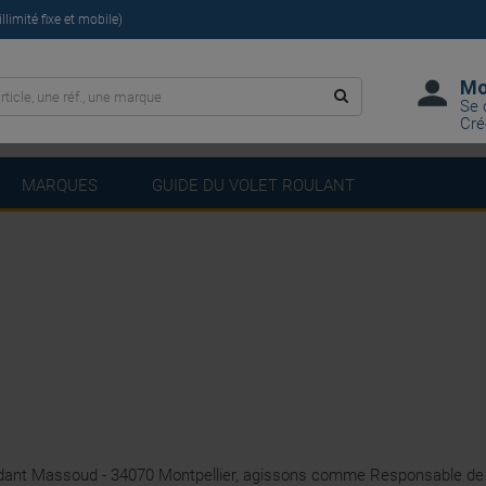
limité fixe et mobile)
Mo
Se 
Cré
MARQUES
GUIDE DU VOLET ROULANT
dant Massoud - 34070 Montpellier, agissons comme Responsable de t