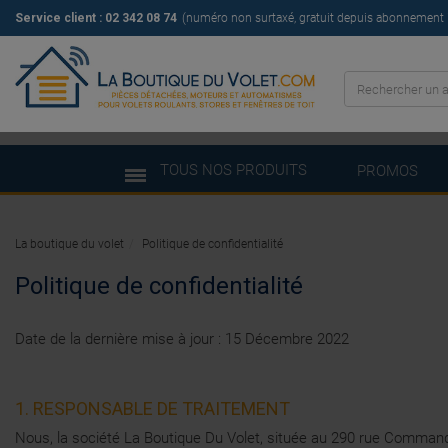
Service client : 02 342 08 74
(numéro non surtaxé, gratuit depuis abonnement il
TOUS NOS PRODUITS
PROMOS
La boutique du volet
Politique de confidentialité
Politique de confidentialité
Date de la dernière mise à jour : 15 Décembre 2022
1. RESPONSABLE DE TRAITEMENT
Nous, la société La Boutique Du Volet, située au 290 rue Comman