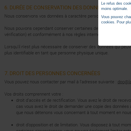
Le refus des cook
6. DURÉE DE CONSERVATION DES DONNÉES
moins optimale.
Nous conservons vos données à caractère personnel aussi longte
Vous pouvez chang
cookies. Pour plu
Nous pouvons cependant conserver certaines de vos données à carac
vérification) et conformément à nos règles internes en matière d
Lorsqu’il n’est plus nécessaire de conserver des données qui peuve
plus identifiable en tant que personne physique unique.
7. DROIT DES PERSONNES CONCERNÉES
Vous pouvez nous contacter par mail à l’adresse suivante :
dpo@la
Vos droits comprennent votre :
droit d’accès et de rectification. Vous avez le droit de rece
cas vous avez le droit de demander une copie des données 
que nous détenons vous concernant à tout moment en nous
droit d’opposition et de limitation. Vous disposez à tout mo