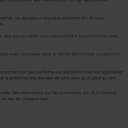
orsque nous prenons des mesures pour corriger des données
nserver vos données à caractère personnel afin de nous
s ;
t, vous pouvez retirer votre consentement à tout moment ; cela
ous nous avez transmises dans un format électronique couramment
personnel n’est pas conforme aux dispositions des lois applicables
 de la protection des données de votre pays ou du pays au sein
nelle, des informations sur des promotions, etc. Si à n’importe
s en bas de chaque e-mail.