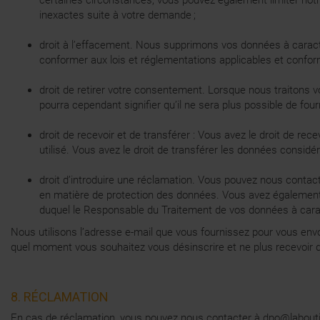
certaines circonstances, vous pouvez également limiter not
inexactes suite à votre demande ;
droit à l’effacement. Nous supprimons vos données à caract
conformer aux lois et réglementations applicables et confo
droit de retirer votre consentement. Lorsque nous traitons
pourra cependant signifier qu’il ne sera plus possible de fou
droit de recevoir et de transférer : Vous avez le droit de
utilisé. Vous avez le droit de transférer les données considé
droit d’introduire une réclamation. Vous pouvez nous contact
en matière de protection des données. Vous avez également l
duquel le Responsable du Traitement de vos données à carac
Nous utilisons l’adresse e-mail que vous fournissez pour vous envo
quel moment vous souhaitez vous désinscrire et ne plus recevoir d
8. RÉCLAMATION
En cas de réclamation, vous pouvez nous contacter à
dpo@labout