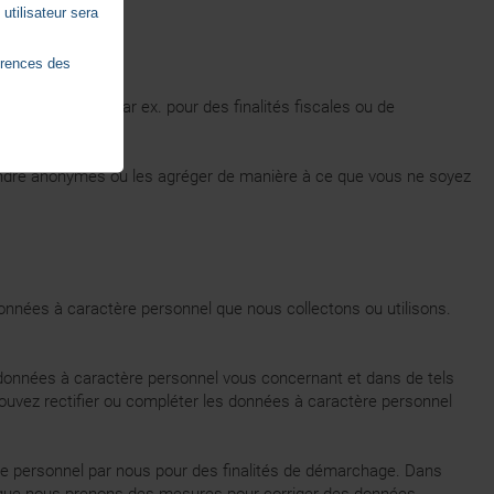
utilisateur sera
érences des
 applicables (par ex. pour des finalités fiscales ou de
s rendre anonymes ou les agréger de manière à ce que vous ne soyez
données à caractère personnel que nous collectons ou utilisons.
des données à caractère personnel vous concernant et dans de tels
uvez rectifier ou compléter les données à caractère personnel
tère personnel par nous pour des finalités de démarchage. Dans