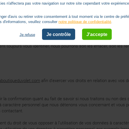
ies n'affectera pas votre navigation sur notre site cependant votre expérience 
mps que nécessaire pour chacune des finalités exposées ci-dessus.
er d'avis ou retirer votre consentement à tout moment via le centre de préf
s d'informations, veuillez consulter
notre politique de confidentialité
.
tère personnel à des fins de conformité aux lois et réglementations
e conservation des données.
Je contrôle
J'accepte
Je refuse
nt toujours vous identifier, nous pourrons soit les effacer, soit le
boutiqueduvolet.com
afin d’exercer vos droits en relation avec vos 
voir la confirmation quant au fait de savoir si nous traitons ou non 
à caractère personnel que nous détenons vous concernant et vous po
 contactant.
ment du droit de vous opposer à l’utilisation de vos données à carac