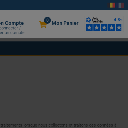
0
n Compte
Mon Panier
connecter /
er un compte
raitements lorsque nous collectons et traitons des données à