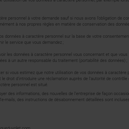
re utilisation de vos données à caractère personnel, par exemple l
ère personnel à votre demande sauf si nous avons l’obligation de co
rmément à nos propres règles en matière de conservation des donnée
 vos données à caractère personnel sur la base de votre consentemen
rnir le service que vous demandez ;
 recevoir les données à caractère personnel vous concernant et que v
rées à un autre responsable du traitement (portabilité des données) ;
er si vous estimez que notre utilisation de vos données à caractère 
e droit d’introduire une réclamation auprès de l’autorité de contrôle
tère personnel est situé.
yer des informations, des nouvelles de l’entreprise de façon occasion
’e-mails, des instructions de désabonnement détaillées sont incluse
iqueduvolet.com