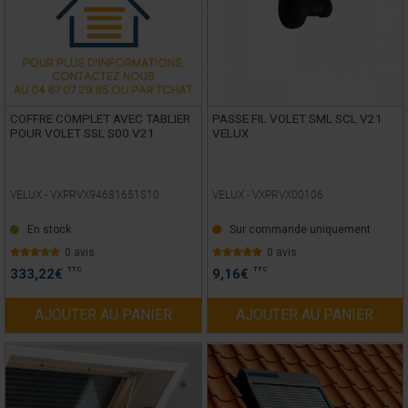
COFFRE COMPLET AVEC TABLIER
PASSE FIL VOLET SML SCL V21
POUR VOLET SSL S00 V21
VELUX
VELUX -
VXPRVX94681651S10
VELUX -
VXPRVX00106
En stock
Sur commande uniquement
0 avis
0 avis
TTC
TTC
333,22
€
9,16
€
AJOUTER AU PANIER
AJOUTER AU PANIER