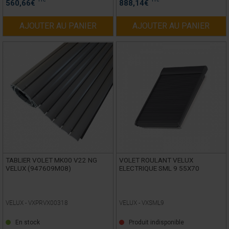
TTC
TTC
560,66
€
888,14
€
AJOUTER AU PANIER
AJOUTER AU PANIER
TABLIER VOLET MK00 V22 NG
VOLET ROULANT VELUX
VELUX (947609M08)
ELECTRIQUE SML 9 55X70
VELUX -
VXPRVX00318
VELUX -
VXSML9
En stock
Produit indisponible