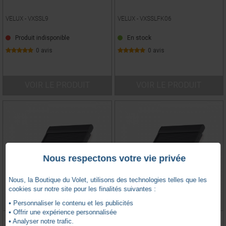
VELUX -
VXSSL9
VELUX -
VXSSLFK06
Produit indisponible
En stock
0 avis
0 avis
VOIR LE PRODUIT
VOIR LE PRODUIT
Nous respectons votre vie privée
Nous, la Boutique du Volet, utilisons des technologies telles que les
cookies sur notre site pour les finalités suivantes :
• Personnaliser le contenu et les publicités
• Offrir une expérience personnalisée
VOLET ROULANT VELUX
VOLET ROULANT VELUX
• Analyser notre trafic.
ELECTRIQUE SML CK01 55X70
ELECTRIQUE SML CK04 55X98