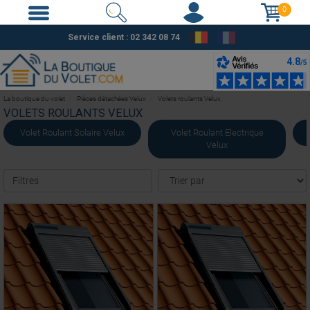
0
Service client : 02 342 08 74
La boutique du volet
Pièces détachées Velux
Volets roulants Velux
VOLETS ROULANTS VELUX
Volet Roulant Solaire Velux
Volet Roulant Electrique
Velux
Filtres