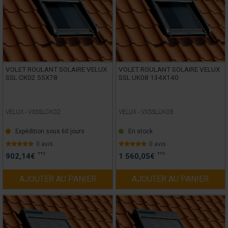
VOLET ROULANT SOLAIRE VELUX
VOLET ROULANT SOLAIRE VELUX
SSL CK02 55X78
SSL UK08 134X140
VELUX -
VXSSLCK02
VELUX -
VXSSLUK08
Expédition sous 60 jours
En stock
0 avis
0 avis
TTC
TTC
902,14
€
1 560,05
€
AJOUTER AU PANIER
AJOUTER AU PANIER