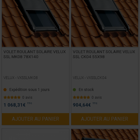
VOLET ROULANT SOLAIRE VELUX
VOLET ROULANT SOLAIRE VELUX
SSL MK08 78X140
SSL CK04 55X98
VELUX -
VXSSLMK08
VELUX -
VXSSLCK04
Expédition sous 1 jours
En stock
0 avis
0 avis
TTC
TTC
1 068,31
€
904,64
€
AJOUTER AU PANIER
AJOUTER AU PANIER