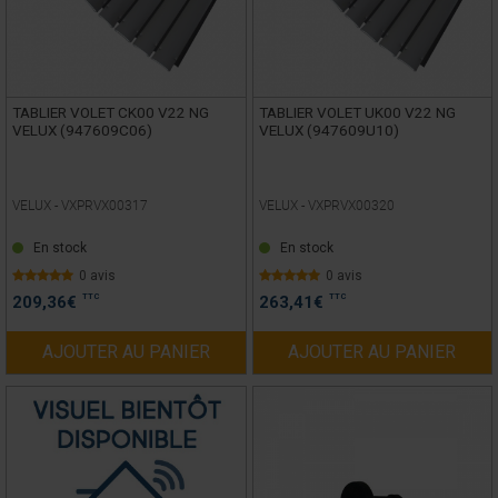
TABLIER VOLET CK00 V22 NG
TABLIER VOLET UK00 V22 NG
VELUX (947609C06)
VELUX (947609U10)
VELUX -
VXPRVX00317
VELUX -
VXPRVX00320
En stock
En stock
0 avis
0 avis
TTC
TTC
209,36
€
263,41
€
AJOUTER AU PANIER
AJOUTER AU PANIER