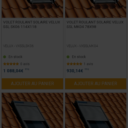
VOLET ROULANT SOLAIRE VELUX
VOLET ROULANT SOLAIRE VELUX
SSL SK06 114X118
SSL MK04 78X98
VELUX -
VXSSLSK06
VELUX -
VXSSLMK04
En stock
En stock
0 avis
1 avis
TTC
TTC
1 088,04
€
930,14
€
AJOUTER AU PANIER
AJOUTER AU PANIER