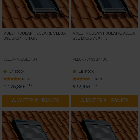
VOLET ROULANT SOLAIRE VELUX
VOLET ROULANT SOLAIRE VELUX
SSL UK04 134X98
SSL MK06 78X118
VELUX -
VXSSLUK04
VELUX -
VXSSLMK06
En stock
En stock
0 avis
0 avis
TTC
TTC
1 125,86
€
977,95
€
AJOUTER AU PANIER
AJOUTER AU PANIER