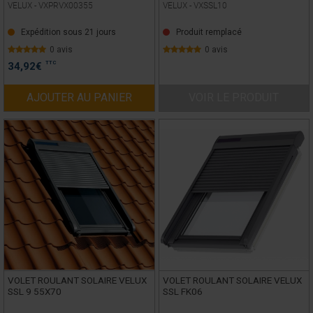
VELUX -
VXPRVX00355
VELUX -
VXSSL10
Expédition sous 21 jours
Produit remplacé
0 avis
0 avis
TTC
34,92
€
AJOUTER AU PANIER
VOIR LE PRODUIT
VOLET ROULANT SOLAIRE VELUX
VOLET ROULANT SOLAIRE VELUX
SSL 9 55X70
SSL FK06