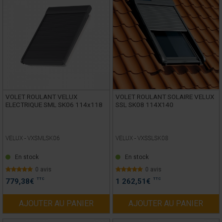
VOLET ROULANT VELUX
VOLET ROULANT SOLAIRE VELUX
ELECTRIQUE SML SK06 114x118
SSL SK08 114X140
VELUX -
VXSMLSK06
VELUX -
VXSSLSK08
En stock
En stock
0 avis
0 avis
TTC
TTC
779,38
€
1 262,51
€
AJOUTER AU PANIER
AJOUTER AU PANIER