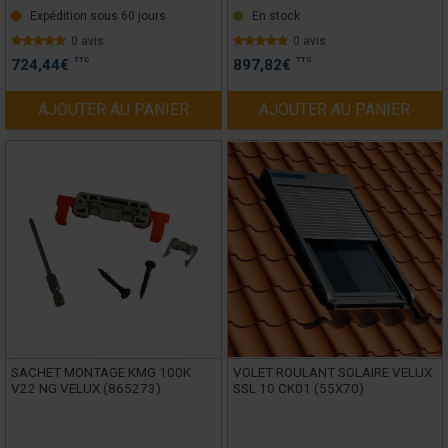
Expédition sous 60 jours
En stock
0 avis
0 avis
TTC
TTC
724,44
€
897,82
€
AJOUTER AU PANIER
AJOUTER AU PANIER
SACHET MONTAGE KMG 100K
VOLET ROULANT SOLAIRE VELUX
V22 NG VELUX (865273)
SSL 10 CK01 (55X70)