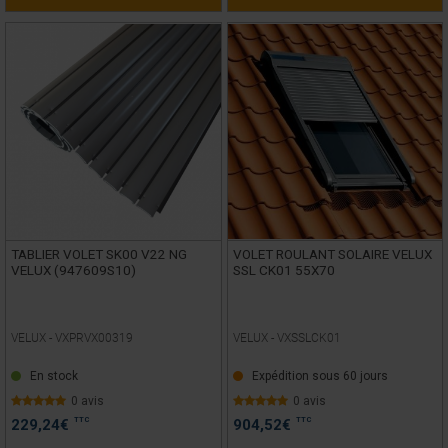
TABLIER VOLET SK00 V22 NG
VOLET ROULANT SOLAIRE VELUX
VELUX (947609S10)
SSL CK01 55X70
VELUX -
VXPRVX00319
VELUX -
VXSSLCK01
En stock
Expédition sous 60 jours
0 avis
0 avis
TTC
TTC
229,24
€
904,52
€