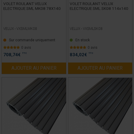
VOLET ROULANT VELUX
VOLET ROULANT VELUX
ELECTRIQUE SML MK08 78X140
ELECTRIQUE SML SK08 114x140
VELUX -
VXSMLMK08
VELUX -
VXSMLSK08
Sur commande uniquement
En stock
0 avis
0 avis
TTC
TTC
708,74
€
834,02
€
AJOUTER AU PANIER
AJOUTER AU PANIER