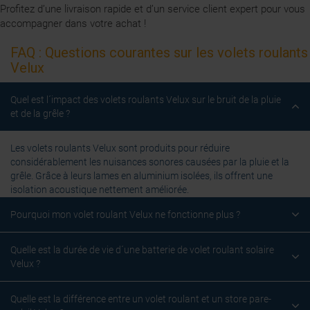
Profitez d’une livraison rapide et d’un service client expert pour vous
accompagner dans votre achat !
FAQ : Questions courantes sur les volets roulants
Velux
Quel est l´impact des volets roulants Velux sur le bruit de la pluie
et de la grêle ?
Les volets roulants Velux sont produits pour réduire
considérablement les nuisances sonores causées par la pluie et la
grêle. Grâce à leurs lames en aluminium isolées, ils offrent une
isolation acoustique nettement améliorée.
Pourquoi mon volet roulant Velux ne fonctionne plus ?
Quelle est la durée de vie d´une batterie de volet roulant solaire
Velux ?
Quelle est la différence entre un volet roulant et un store pare-