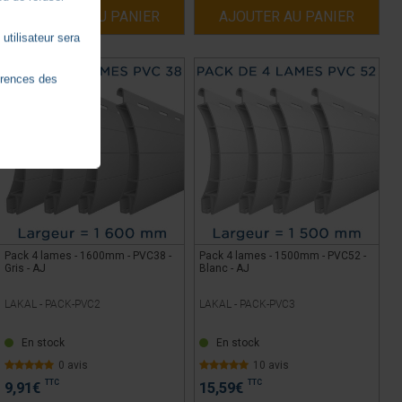
AJOUTER AU PANIER
AJOUTER AU PANIER
utilisateur sera
érences des
Pack 4 lames - 1600mm - PVC38 -
Pack 4 lames - 1500mm - PVC52 -
Gris - AJ
Blanc - AJ
LAKAL -
PACK-PVC2
LAKAL -
PACK-PVC3
En stock
En stock
0 avis
10 avis
TTC
TTC
9,91
€
15,59
€