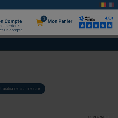
0
n Compte
Mon Panier
connecter /
er un compte
 traditionnel sur mesure
COMPARATEUR