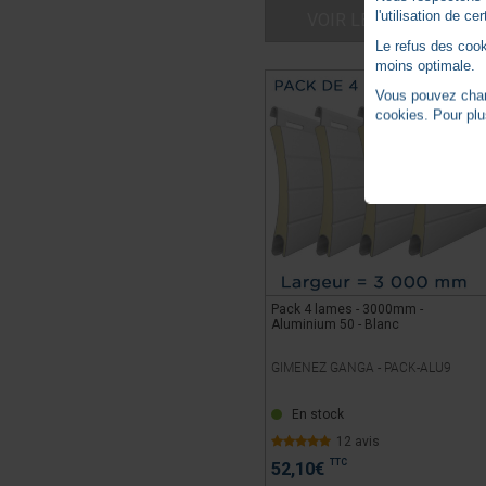
l'utilisation de c
VOIR LE PRODUIT
Le refus des cook
moins optimale.
Vous pouvez chang
cookies. Pour plu
Pack 4 lames - 3000mm -
Aluminium 50 - Blanc
GIMENEZ GANGA -
PACK-ALU9
En stock
12 avis
TTC
52,10
€