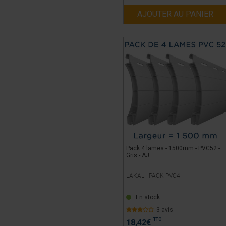
AJOUTER AU PANIER
Pack 4 lames - 1500mm - PVC52 -
Gris - AJ
LAKAL -
PACK-PVC4
En stock
3 avis
TTC
18,42
€