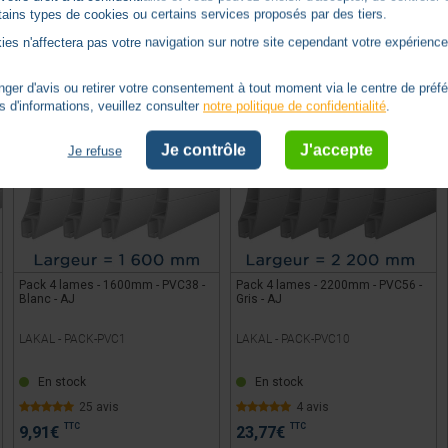
ertains types de cookies ou certains services proposés par des tiers.
AJOUTER AU PANIER
AJOUTER AU PANIER
ies n'affectera pas votre navigation sur notre site cependant votre expérience 
er d'avis ou retirer votre consentement à tout moment via le centre de préf
s d'informations, veuillez consulter
notre politique de confidentialité
.
Je contrôle
J'accepte
Je refuse
Pack 4 lames - 1600mm - PVC38 -
Pack 4 lames - 2200mm - PVC56 -
Blanc - AJ
Gris - AJ
LAKAL -
PACK-PVC1
LAKAL -
PACK-PVC10
En stock
En stock
25 avis
4 avis
TTC
TTC
9,91
€
23,77
€