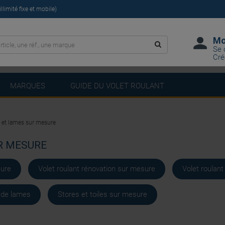
limité fixe et mobile)
Mo
Se 
Cré
MARQUES
GUIDE DU VOLET ROULANT
rs et lames sur mesure
R MESURE
sure
Volet roulant rénovation sur mesure
Volet roulant
 de lames
Stores et toiles sur mesure