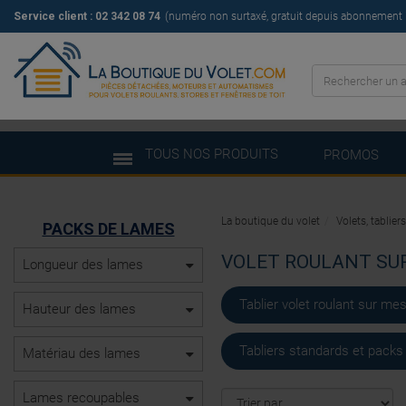
Service client : 02 342 08 74
(numéro non surtaxé, gratuit depuis abonnement il
TOUS NOS PRODUITS
PROMOS
La boutique du volet
Volets, tablie
PACKS DE LAMES
VOLET ROULANT SU
Longueur des lames
Tablier volet roulant sur me
Hauteur des lames
Tabliers standards et packs
Matériau des lames
Lames recoupables