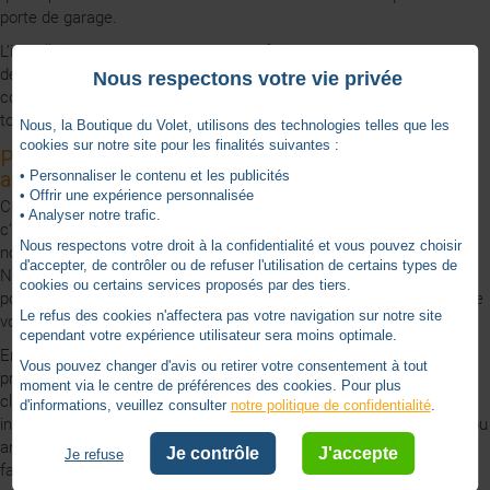
porte de garage.
L’installation d’une antenne peut être faite sans avoir énormément
de connaissance. Comme il s’agit d'un branchement électrique,
Nous respectons votre vie privée
commencez par bien vérifier que le courant soit coupé, afin d'éviter
tout accident.
Nous, la Boutique du Volet, utilisons des technologies telles que les
cookies sur notre site pour les finalités suivantes :
Pourquoi opter pour La Boutique du Volet pour vos
antennes de porte de garage ?
• Personnaliser le contenu et les publicités
• Offrir une expérience personnalisée
Choisir La Boutique du Volet pour vos antennes de porte de garage,
• Analyser notre trafic.
c’est profiter d’un large choix de pièces compatibles avec de
Nous respectons votre droit à la confidentialité et vous pouvez choisir
nombreuses motorisations de grandes marques comme Somfy,
d'accepter, de contrôler ou de refuser l'utilisation de certains types de
Nice ou Came. Nous proposons des antennes pour améliorer la
cookies ou certains services proposés par des tiers.
portée de votre télécommande et garantir le bon fonctionnement de
Le refus des cookies n'affectera pas votre navigation sur notre site
votre automatisme de porte de garage.
cependant votre expérience utilisateur sera moins optimale.
En commandant sur La Boutique du Volet, vous bénéficiez de
Vous pouvez changer d'avis ou retirer votre consentement à tout
produits d’origine de qualité, d’une livraison rapide et d’un service
moment via le centre de préférences des cookies. Pour plus
client disponible pour vous aider à choisir l’antenne adaptée à votre
d'informations, veuillez consulter
notre politique de confidentialité
.
installation. Que ce soit pour remplacer une antenne défectueuse ou
améliorer la réception du signal, vous trouverez la pièce qu’il vous
Je contrôle
J'accepte
Je refuse
faut facilement.