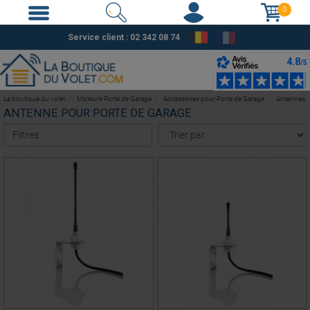
0
Service client : 02 342 08 74
La boutique du volet
Moteurs Porte de Garage
Accessoires pour Porte de Garage
Antennes
ANTENNE POUR PORTE DE GARAGE
Filtres