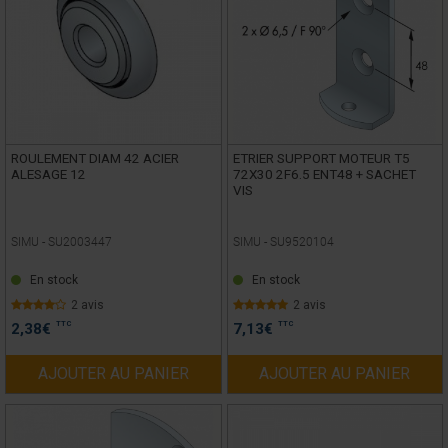
ROULEMENT DIAM 42 ACIER
ETRIER SUPPORT MOTEUR T5
ALESAGE 12
72X30 2F6.5 ENT48 + SACHET
VIS
SIMU -
SU2003447
SIMU -
SU9520104
En stock
En stock
2 avis
2 avis
TTC
TTC
2,38
€
7,13
€
AJOUTER AU PANIER
AJOUTER AU PANIER