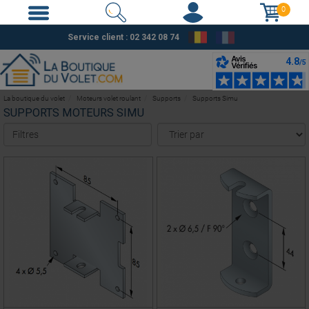
0
Service client : 02 342 08 74
La boutique du volet
Moteurs volet roulant
Supports
Supports Simu
SUPPORTS MOTEURS SIMU
Filtres