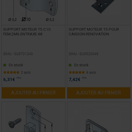
SUPPORT MOTEUR T5 C10
SUPPORT MOTEUR T5 POUR
FEM.2M6 ENTRAXE 48
CAISSON RENOVATION
SIMU -
SU9701240
SIMU -
SU9520049
En stock
En stock
2 avis
6 avis
TTC
TTC
6,31
€
7,42
€
AJOUTER AU PANIER
AJOUTER AU PANIER