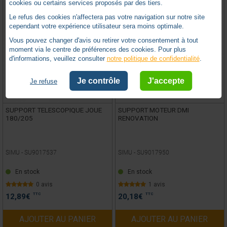
cookies ou certains services proposés par des tiers.
Le refus des cookies n'affectera pas votre navigation sur notre site
cependant votre expérience utilisateur sera moins optimale.
Vous pouvez changer d'avis ou retirer votre consentement à tout
moment via le centre de préférences des cookies. Pour plus
d'informations, veuillez consulter
notre politique de confidentialité
.
Je contrôle
J'accepte
Je refuse
SUPPORT TELESCOPIQUE JOUE
SUPPORT MOTEUR DMI
180/205
RENOVATION
SIMU -
SU9017537
SIMU -
SU9017950
En stock
En stock
0 avis
1 avis
TTC
TTC
12,89
€
20,18
€
AJOUTER AU PANIER
AJOUTER AU PANIER