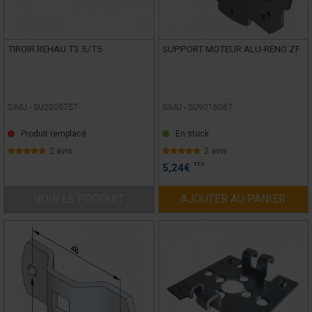
TIROIR REHAU T3.5/T5
SUPPORT MOTEUR ALU-RENO ZF
SIMU -
SU2005757
SIMU -
SU9016067
Produit remplacé
En stock
2 avis
2 avis
TTC
5,24
€
VOIR LE PRODUIT
AJOUTER AU PANIER