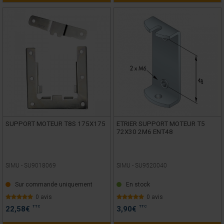
SUPPORT MOTEUR T8S 175X175
ETRIER SUPPORT MOTEUR T5
72X30 2M6 ENT48
SIMU -
SU9018069
SIMU -
SU9520040
Sur commande uniquement
En stock
0 avis
0 avis
TTC
TTC
22,58
€
3,90
€