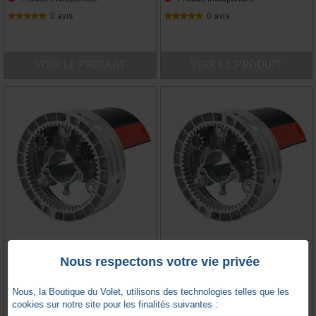
0 avis
0 avis
VOIR LE PRODUIT
VOIR LE PRODUIT
MOTEUR SIMU CENTRIS L 100NM
MOTEUR SIMU CENTRIS L 100NM
Nous respectons votre vie privée
10RPM FILAIRE (60/220)
10RPM FILAIRE (76/220)
(2007120)
(2007124)
Nous, la Boutique du Volet, utilisons des technologies telles que les
cookies sur notre site pour les finalités suivantes :
SIMU -
SU2007120
SIMU -
SU2007124