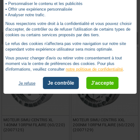
• Personnaliser le contenu et les publicités
Produit indisponible
Produit indisponible
• Offrir une expérience personnalisée
• Analyser notre trafic.
0 avis
0 avis
Nous respectons votre droit à la confidentialité et vous pouvez choisir
d'accepter, de contrôler ou de refuser l'utilisation de certains types de
cookies ou certains services proposés par des tiers.
VOIR LE PRODUIT
VOIR LE PRODUIT
Le refus des cookies n'affectera pas votre navigation sur notre site
cependant votre expérience utilisateur sera moins optimale.
Vous pouvez changer d'avis ou retirer votre consentement à tout
moment via le centre de préférences des cookies. Pour plus
d'informations, veuillez consulter
notre politique de confidentialité
.
Je contrôle
J'accepte
Je refuse
MOTEUR SIMU CENTRIS XL
MOTEUR SIMU CENTRIS XXL
140NM 10RPM FILAIRE (60/220)
200NM 10RPM FILAIRE (60/220)
(2007125)
(2007129)