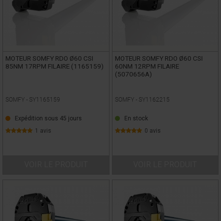
MOTEUR SOMFY RDO Ø60 CSI
MOTEUR SOMFY RDO Ø60 CSI
85NM 17RPM FILAIRE (1165159)
60NM 12RPM FILAIRE
(5070656A)
SOMFY -
SY1165159
SOMFY -
SY1162215
Expédition sous 45 jours
En stock
1 avis
0 avis
VOIR LE PRODUIT
VOIR LE PRODUIT