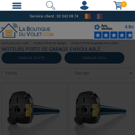
0
Service client : 02 342 08 74
La boutique du volet
Moteurs Porte de Garage
Moteurs Porte de garage enroulable
MOTEURS PORTE DE GARAGE ENROULABLE
Moteurs Somfy
Moteurs Simu
Filtres