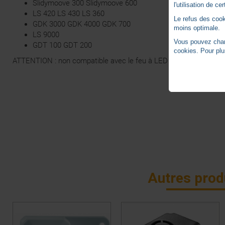
Slidymoove 300 Slidymoove 600
l'utilisation de c
LS 420 LS 430 LS 360
Le refus des cook
GDK 3000 GDK 4000 GDK 700
moins optimale.
LS 9000
Vous pouvez chang
GDT 100 GDT 200
cookies. Pour plu
ATTENTION : non compatible avec le feu à LED bicolore SY2401
Autres prod