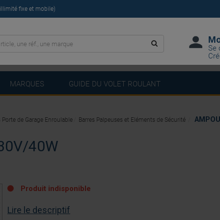
limité fixe et mobile)
Mo
Se 
Cré
MARQUES
GUIDE DU VOLET ROULANT
AMPOUL
 Porte de Garage Enroulable
Barres Palpeuses et Eléments de Sécurité
230V/40W
Produit indisponible
Lire le descriptif