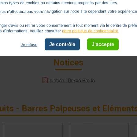
ertains types de cookies ou certains services proposés par des tiers.
ies n'affectera pas votre navigation sur notre site cependant votre expérience 
er d'avis ou retirer votre consentement à tout moment via le centre de préf
s d'informations, veuillez consulter
notre politique de confidentialité
.
584
Je contrôle
J'accepte
Je refuse
Notices
Notice - Dexxo Pro Io
uits - Barres Palpeuses et Eléments