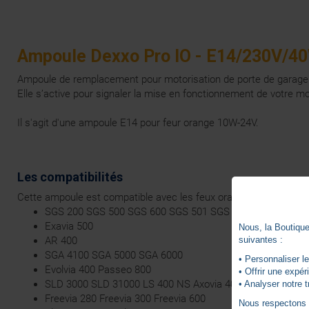
Ampoule Dexxo Pro IO - E14/230V/4
Ampoule de remplacement pour motorisation de porte de garage
Elle s’active pour signaler la mise en fonctionnement de votre mo
Il s'agit d'une ampoule E14 pour feur orange 10W-24V.
Les compatibilités
Cette ampoule est compatible avec les feux oranges clignotants 
SGS 200 SGS 500 SGS 600 SGS 501 SGS 601
Exavia 500
Nous, la Boutique 
suivantes :
AR 400
SGA 4100 SGA 5000 SGA 6000
• Personnaliser le
Evolvia 400 Passeo 800
• Offrir une expé
SLD 3000 SLD 31000 LS 400 NS Axovia 400 NS
• Analyser notre t
Freevia 280 Freevia 300 Freevia 600
Nous respectons vo