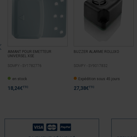
AIMANT POUR EMETTEUR
BUZZER ALARME ROLLIXO
UNIVERSEL XSE
SOMFY -
SY1782776
SOMFY -
SY9017832
en stock
Expédition sous 45 jours
TTC
TTC
18,24
€
27,38
€