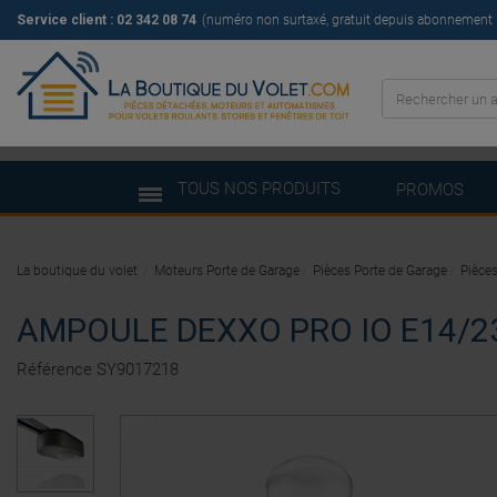
Service client : 02 342 08 74
(numéro non surtaxé, gratuit depuis abonnement il
TOUS NOS PRODUITS
PROMOS
La boutique du volet
Moteurs Porte de Garage
Pièces Porte de Garage
Pièces
AMPOULE DEXXO PRO IO E14/
Référence
SY9017218