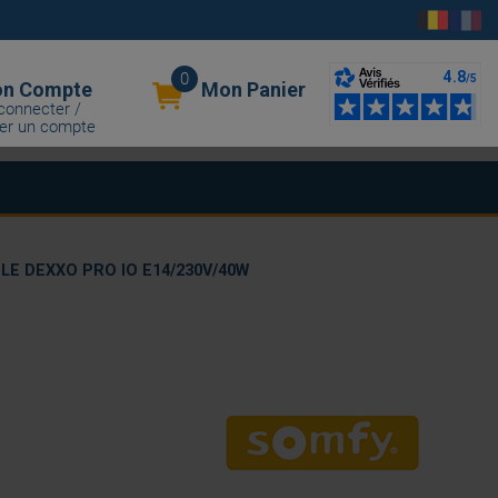
0
n Compte
Mon Panier
connecter /
er un compte
E DEXXO PRO IO E14/230V/40W