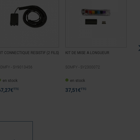
IT CONNECTIQUE RESISTIF (2 FILS)
KIT DE MISE A LONGUEUR
KIT
PRO
OMFY -
SY9013456
SOMFY -
SY2300072
SOM
en stock
en stock
E
TTC
TTC
67,27
€
37,51
€
14