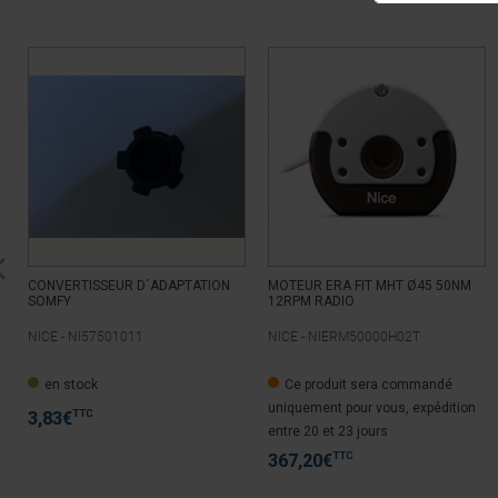
CONVERTISSEUR D´ADAPTATION
MOTEUR ERA FIT MHT Ø45 50NM
SOMFY
12RPM RADIO
NICE -
NI57501011
NICE -
NIERM50000H02T
en stock
Ce produit sera commandé
uniquement pour vous, expédition
TTC
3,83
€
entre 20 et 23 jours
TTC
367,20
€