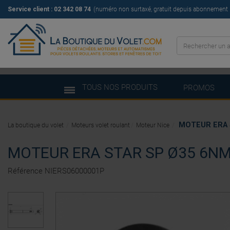
Service client : 02 342 08 74
(numéro non surtaxé, gratuit depuis abonnement il
TOUS NOS PRODUITS
PROMOS
MOTEUR ERA 
La boutique du volet
Moteurs volet roulant
Moteur Nice
MOTEUR ERA STAR SP Ø35 6NM
Référence
NIERS06000001P