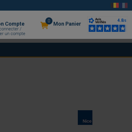
0
n Compte
Mon Panier
connecter /
er un compte