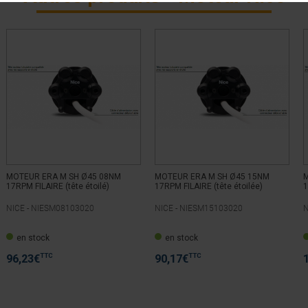
MOTEUR ERA M SH Ø45 08NM
MOTEUR ERA M SH Ø45 15NM
M
17RPM FILAIRE (tête étoilé)
17RPM FILAIRE (tête étoilée)
1
NICE -
NIESM08103020
NICE -
NIESM15103020
N
en stock
en stock
TTC
TTC
96,23
€
90,17
€