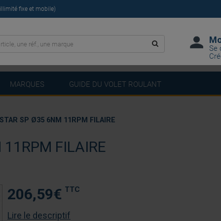
limité fixe et mobile)
Mo
Se 
Cré
MARQUES
GUIDE DU VOLET ROULANT
STAR SP Ø35 6NM 11RPM FILAIRE
 11RPM FILAIRE
TTC
206,59
€
Lire le descriptif