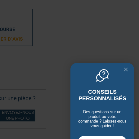
BOURSÉ
ER D´AVIS
CONSEILS
sur une pièce ?
PERSONNALISÉS
Des questions sur un
produit ou votre
commande ? Laissez-nous
vous guider !