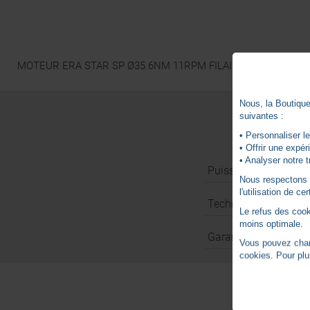
MOTEUR ERA STAR SP Ø35 6NM 11RPM FILAIRE
Nous, la Boutique 
suivantes :
• Personnaliser le
• Offrir une expé
• Analyser notre t
Puissance
Nous respectons vo
l'utilisation de c
Technologie
Le refus des cook
moins optimale.
Garantie
Vous pouvez chang
cookies. Pour plu