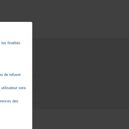
les finalités
ou de refuser
utilisateur sera
érences des