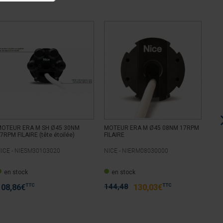
OTEUR ERA M SH Ø45 30NM
MOTEUR ERA M Ø45 08NM 17RPM
MOT
7RPM FILAIRE (tête étoilée)
FILAIRE
FIL
ICE -
NIESM30103020
NICE -
NIERM08030000
NIC
en stock
en stock
P
144,48
TTC
TTC
108,86
€
130,03
€