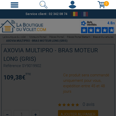
0
Service client : 02 342 08 74
La boutique du volet
Moteurs Portail
Pièces Portail
Pièces Portail Battant
Bras et Ouvertures
AXOVIA MULTIPRO - BRAS MOTEUR LONG (GRIS)
AXOVIA MULTIPRO - BRAS MOTEUR
LONG (GRIS)
Référence
SY9019902
TTC
Ce produit sera commandé
109,38
€
uniquement pour vous,
expédition entre 45 et 48
jours
0 avis
AJOUTER AU PANIER