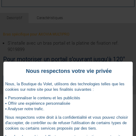
Descriptif
Caractéristiques
Bras spécifique pour AXOVIA MULTIPRO
S'installe avec un bras portail et la platine de fixation ref.
9019899
Pour motoriser un portail s'ouvrant jusqu'à 120°
Nous respectons votre vie privée
7 ans
Garantie
VOIR TOUS LES ARTICLES
SOMFY
Nous, la Boutique du Volet, utilisons des technologies telles que les
cookies sur notre site pour les finalités suivantes :
• Personnaliser le contenu et les publicités
• Offrir une expérience personnalisée
• Analyser notre trafic.
Autres produits - Bras et Ouvertures
Nous respectons votre droit à la confidentialité et vous pouvez choisir
d'accepter, de contrôler ou de refuser l'utilisation de certains types de
cookies ou certains services proposés par des tiers.