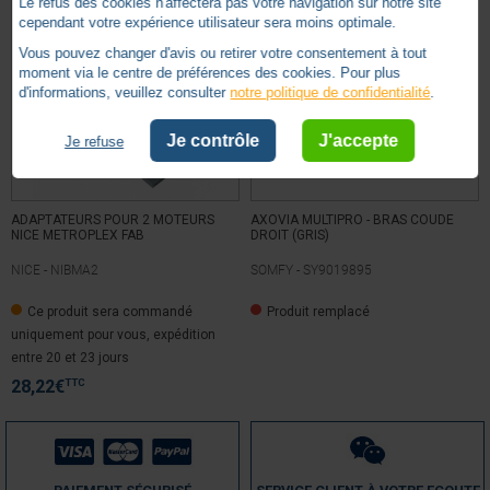
Le refus des cookies n'affectera pas votre navigation sur notre site
cependant votre expérience utilisateur sera moins optimale.
Vous pouvez changer d'avis ou retirer votre consentement à tout
moment via le centre de préférences des cookies. Pour plus
d'informations, veuillez consulter
notre politique de confidentialité
.
Je contrôle
J'accepte
Je refuse
ADAPTATEURS POUR 2 MOTEURS
AXOVIA MULTIPRO - BRAS COUDE
NICE METROPLEX FAB
DROIT (GRIS)
NICE -
NIBMA2
SOMFY -
SY9019895
Ce produit sera commandé
Produit remplacé
uniquement pour vous, expédition
entre 20 et 23 jours
TTC
28,22
€