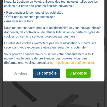
Couleur gris
Nous, la Boutique du Volet, utilisons des technologies telles que les
cookies sur notre site pour les finalités suivantes :
• Personnaliser le contenu et les publicités
Comptabilité :
• Offrir une expérience personnalisée
Il est compatible avec toutes les gammes Axovia Multipro.
• Analyser notre trafic.
Nous respectons votre droit à la confidentialité et vous pouvez choisir
d'accepter, de contrôler ou de refuser l'utilisation de certains types de
7 ans
Garantie
cookies ou certains services proposés par des tiers.
DOCUMENTATION AXOVIA MULTIPRO 3S IO
VOIR TOUS LES ARTICLES
SOMFY
Le refus des cookies n'affectera pas votre navigation sur notre site
cependant votre expérience utilisateur sera moins optimale.
Vous pouvez changer d'avis ou retirer votre consentement à tout
moment via le centre de préférences des cookies. Pour plus
d'informations, veuillez consulter
notre politique de confidentialité
.
Autres produits - Bras et Ouvertures
Je contrôle
J'accepte
Je refuse