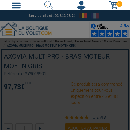
0
Service client : 02 342 08 74
La boutique du volet
Moteurs Portail
Pièces Portail
Pièces Portail Battant
Bras et Ouvertures
AXOVIA MULTIPRO - BRAS MOTEUR MOYEN GRIS
AXOVIA MULTIPRO - BRAS MOTEUR
MOYEN GRIS
Référence
SY9019901
TTC
Ce produit sera commandé
97,73
€
uniquement pour vous,
expédition entre 45 et 48
jours
0 avis
AJOUTER AU PANIER