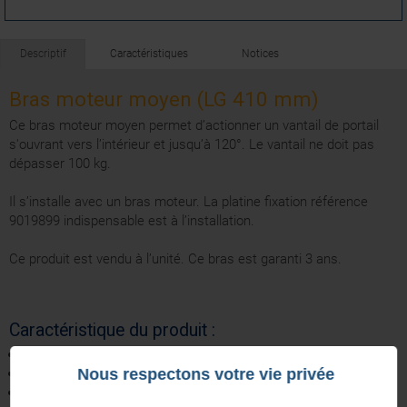
Descriptif
Caractéristiques
Notices
Bras moteur moyen (LG 410 mm)
Ce bras moteur moyen permet d’actionner un vantail de portail
s'ouvrant vers l’intérieur et jusqu’à 120°. Le vantail ne doit pas
dépasser 100 kg.
Il s’installe avec un bras moteur. La platine fixation référence
9019899 indispensable est à l’installation.
Ce produit est vendu à l’unité. Ce bras est garanti 3 ans.
Caractéristique du produit :
410 mm de longueur
Nous respectons votre vie privée
50 mm de large
10 mm d’épaisseur