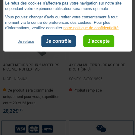
Le refus des cookies n'affectera pas votre navigation sur notre site
cependant votre expérience utilisateur sera moins optimale.
Vous pouvez changer d'avis ou retirer votre consentement à tout
moment via le centre de préférences des cookies. Pour plus
d'informations, veuillez consulter
notre politique de confidentialité
.
Je contrôle
J'accepte
Je refuse
ADAPTATEURS POUR 2 MOTEURS
AXOVIA MULTIPRO - BRAS COUDE
NICE METROPLEX FAB
DROIT (GRIS)
NICE -
NIBMA2
SOMFY -
SY9019895
Ce produit sera commandé
Produit remplacé
uniquement pour vous, expédition
entre 20 et 23 jours
TTC
28,22
€