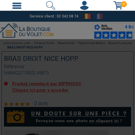
0
Service client : 02 342 08 74
La boutique du volet
Moteurs Portail
Pièces Portail
Pièces Portail Battant
Bras et Ouvertures
BRAS DROIT NICE HOPP
BRAS DROIT NICE HOPP
Référence
NIBMG2213R02.45673
Produit remplacé par NIPRHO02
Cliquez ici pour y accéder
0 avis