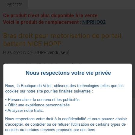
Descriptif
Ce produit n'est plus disponible à la vente.
Voici le produit de remplacement :
NIPRHO02
Bras droit pour motorisation de portail
battant NICE HOPP
Bras droit NICE HOPP vendu seul.
Pièce détachée n°3 du kit de motorisation.
Nous respectons votre vie privée
VOIR TOUS LES ARTICLES
NICE
Nous, la Boutique du Volet, utilisons des technologies telles que les
cookies sur notre site pour les finalités suivantes :
• Personnaliser le contenu et les publicités
• Offrir une expérience personnalisée
• Analyser notre trafic.
Autres produits - Bras et Ouvertures
Nous respectons votre droit à la confidentialité et vous pouvez choisir
d'accepter, de contrôler ou de refuser l'utilisation de certains types de
cookies ou certains services proposés par des tiers.