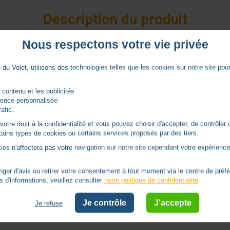
Description du produit
Nous respectons votre vie privée
du Volet, utilisons des technologies telles que les cookies sur notre site pour 
'extérieur ou jusqu'à 120°.
tion SY9019899.
 contenu et les publicités
rience personnalisée
rafic.
tre droit à la confidentialité et vous pouvez choisir d'accepter, de contrôler 
Notices
ertains types de cookies ou certains services proposés par des tiers.
ies n'affectera pas votre navigation sur notre site cependant votre expérience 
Documentation AXOVIA MULTIPRO 3S IO
er d'avis ou retirer votre consentement à tout moment via le centre de préf
s d'informations, veuillez consulter
notre politique de confidentialité
.
Je contrôle
J'accepte
Je refuse
Autres produits - Bras et Ouverture