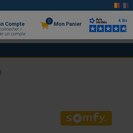
0
n Compte
Mon Panier
connecter /
er un compte
)