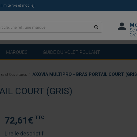
limité fixe et mobile)
Mo
Se 
Cré
MARQUES
GUIDE DU VOLET ROULANT
AXOVIA MULTIPRO - BRAS PORTAIL COURT (GRIS
ras et Ouvertures
AIL COURT (GRIS)
TTC
72,61
€
Lire le descriptif