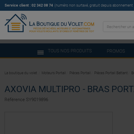
Service client : 02 342 08 74
(numéro non surtaxé, gratuit depuis abonnement il
TOUS NOS PRODUITS
PROMOS
La boutique du volet
Moteurs Portail
Pièces Portail
Pièces Portail Battant
B
AXOVIA MULTIPRO - BRAS PORT
Référence
SY9019896