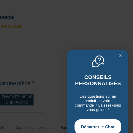
BOURSÉ
ER D´AVIS
CONSEILS
sur une pièce ?
PERSONNALISÉS
Des questions sur un
produit ou votre
commande ? Laissez-nous
vous guider !
Démarrer le Chat
lité
Gestion des cookies
Plan du site