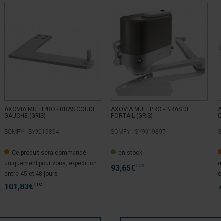
AXOVIA MULTIPRO - BRAS COUDE
AXOVIA MULTIPRO - BRAS DE
A
GAUCHE (GRIS)
PORTAIL (GRIS)
C
SOMFY -
SY9019894
SOMFY -
SY9019897
S
Ce produit sera commandé
en stock
uniquement pour vous, expédition
u
TTC
93,65
€
entre 45 et 48 jours
e
TTC
101,83
€