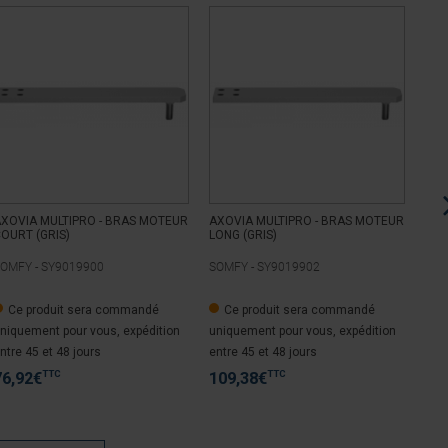
XOVIA MULTIPRO - BRAS MOTEUR
AXOVIA MULTIPRO - BRAS MOTEUR
AXO
OURT (GRIS)
LONG (GRIS)
MOY
OMFY -
SY9019900
SOMFY -
SY9019902
SOM
Ce produit sera commandé
Ce produit sera commandé
C
niquement pour vous, expédition
uniquement pour vous, expédition
uni
ntre 45 et 48 jours
entre 45 et 48 jours
entr
TTC
TTC
76,92
€
109,38
€
97