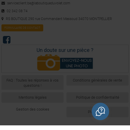
serviceclient.be@laboutiqueduvolet.com
02 342 08 74
RS BOUTIQUE 290 rue Commandant Massoud 34070 MONTPELLIER
FORMULAIRE DE CONTACT
Un doute sur une pièce ?
FAQ : Toutes les réponses à vos
Conditions générales de vente
questions !
Mentions légales
Politique de confidentialité
Gestion des cookies
Plan du site