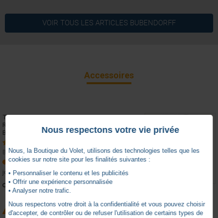
4.5
1 canal
Nombre de canaux
/
5
VOIR TOUS LES ARTICLES
BUBENDORFF
Radio
Technologie
Bouton
Type
Basé sur
102
avis soumis à un
Accessoires
contrôle
Voir tous les avis sur ce site
5
étoiles
80
TELECOMMANDE INDIVIDUELLE POUR
4
étoiles
7
REMPLACEMENT EMETTEUR MAITRE - 3
Nous respectons votre vie privée
3
étoiles
4
BOUTONS (SN)
2
étoiles
4
15 avis
Nous, la Boutique du Volet, utilisons des technologies telles que les
1
étoile
7
BUBENDORFF - BB223019
cookies sur notre site pour les finalités suivantes :
Expédition sous 27
jours
• Personnaliser le contenu et les publicités
Résumé des avis
• Offrir une expérience personnalisée
Plus d'infos
Le boîtier émetteur mural est souvent jugé impeccable et
• Analyser notre trafic.
conforme aux attentes, offrant une excellente homogénéité
Nous respectons votre droit à la confidentialité et vous pouvez choisir
avec d'autres dispositifs. Il est facile à installer et précieux pour
MERCI DE NOUS FOURNIR LE NUMÉRO S/N DU
remplacer un boîtier cassé. Les clients apprécient notamment
d'accepter, de contrôler ou de refuser l'utilisation de certains types de