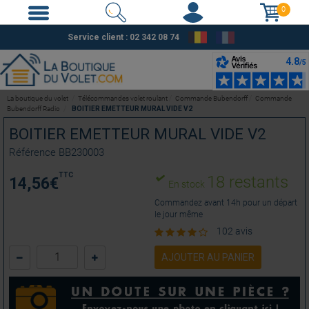
0
Service client : 02 342 08 74
La boutique du volet
Télécommandes volet roulant
Commande Bubendorff
Commande
Bubendorff Radio
BOITIER EMETTEUR MURAL VIDE V2
BOITIER EMETTEUR MURAL VIDE V2
Référence
BB230003
TTC
18 restants
14,56
€
En stock
Commandez avant 14h pour un départ
le jour même
102 avis
AJOUTER AU PANIER