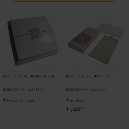
Utile
(0)
Signaler
4
/
5
Avis vérifié
Produit identique à l'original.
Avis du
01/04/2022
, suite à une expérience du
16/03/2022
par
A.A.
Utile
(0)
Signaler
1
2
3
4
5
6
21
BOITIER EMETTEUR MURAL VIDE
BOITIER EMETTEUR VIDE V1
BUBENDORFF -
BB241143
BUBENDORFF -
BB230000
Produit remplacé
en stock
TTC
11,62
€