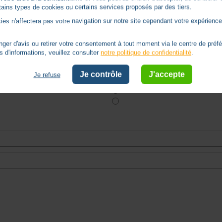
ertains types de cookies ou certains services proposés par des tiers.
Basé sur
4
avis soumis à un
ies n'affectera pas votre navigation sur notre site cependant votre expérience 
contrôle
Voir tous les avis sur ce site
er d'avis ou retirer votre consentement à tout moment via le centre de préf
s d'informations, veuillez consulter
notre politique de confidentialité
.
Je contrôle
J'accepte
Je refuse