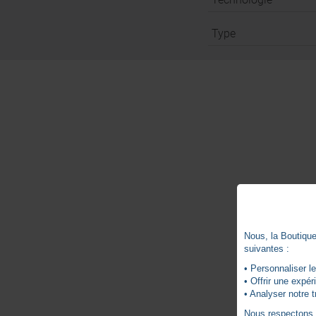
Type
Nous, la Boutique 
suivantes :
• Personnaliser le
• Offrir une expé
• Analyser notre t
Nous respectons vo