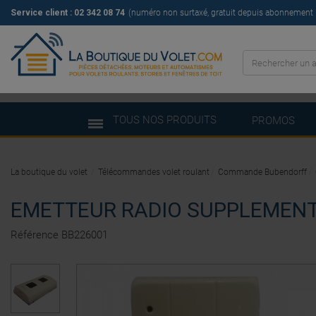
Service client : 02 342 08 74
(numéro non surtaxé, gratuit depuis abonnement il
TOUS NOS PRODUITS
PROMOS
La boutique du volet
Télécommandes volet roulant
Commande Bubendorff
EMETTEUR RADIO SUPPLEMENT
Référence
BB226001