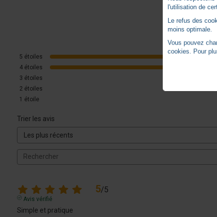
l'utilisation de c
Le refus des cook
moins optimale.
Vous pouvez chang
cookies. Pour plu
5
étoiles
4
étoiles
3
étoiles
2
étoiles
1
étoile
Trier les avis
5
/
5
Avis vérifié
Simple et pratique