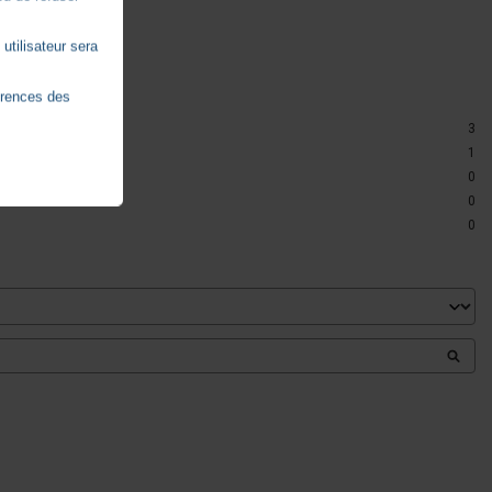
utilisateur sera
érences des
3
1
0
0
0