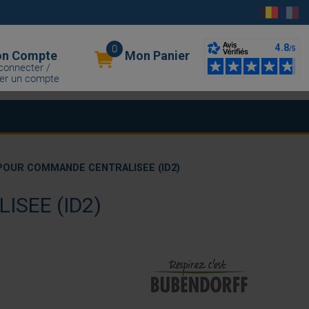
0
n Compte
Mon Panier
connecter /
er un compte
OUR COMMANDE CENTRALISEE (ID2)
SEE (ID2)