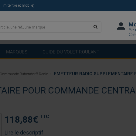
limité fixe et mobile)
Mo
Se 
Cré
MARQUES
GUIDE DU VOLET ROULANT
EMETTEUR RADIO SUPPLEMENTAIRE P
Commande Bubendorff Radio
AIRE POUR COMMANDE CENTRALI
TTC
118,88
€
Lire le descriptif