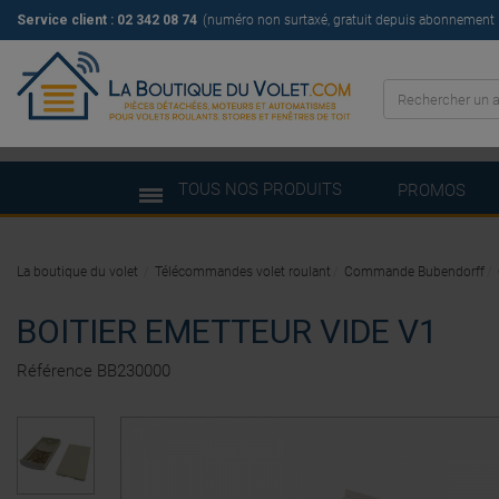
Service client : 02 342 08 74
(numéro non surtaxé, gratuit depuis abonnement il
TOUS NOS PRODUITS
PROMOS
La boutique du volet
Télécommandes volet roulant
Commande Bubendorff
BOITIER EMETTEUR VIDE V1
Référence
BB230000