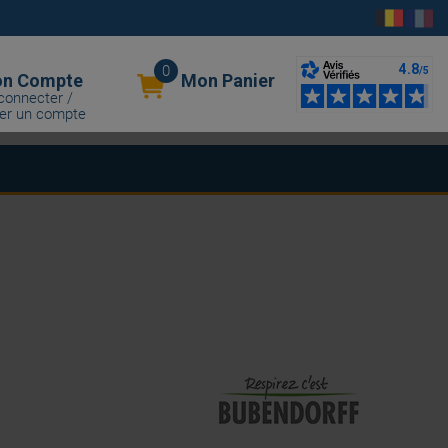
0
n Compte
Mon Panier
connecter /
er un compte