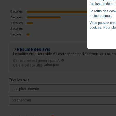
l'utilisation de c
Le refus des cook
5
étoiles
moins optimale.
4
étoiles
Vous pouvez chang
3
étoiles
cookies. Pour plu
2
étoiles
1
étoile
Résumé des avis
Le boîtier émetteur vide V1 correspond parfaitement aux attente
Ce résumé est généré par IA
Cela a-t-il été utile ?
Oui
Non
Trier les avis