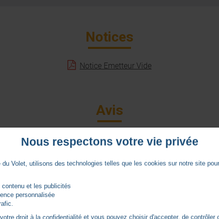
Notices
Notice Emetteur Vide
Avis
Nous respectons votre vie privée
4.8
/
5
du Volet, utilisons des technologies telles que les cookies sur notre site pour 
 contenu et les publicités
rience personnalisée
Basé sur
409
avis soumis à un
rafic.
contrôle
tre droit à la confidentialité et vous pouvez choisir d'accepter, de contrôler 