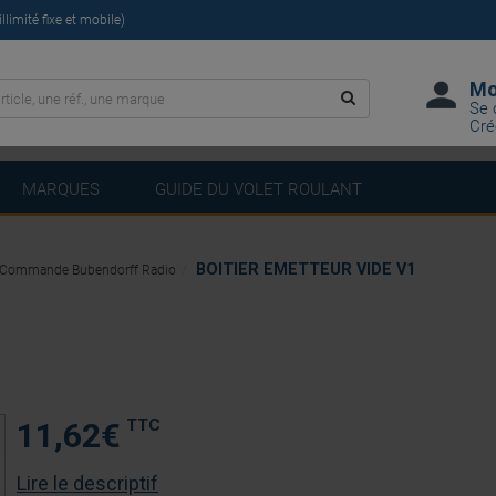
limité fixe et mobile)
Mo
Se 
Cré
MARQUES
GUIDE DU VOLET ROULANT
BOITIER EMETTEUR VIDE V1
Commande Bubendorff Radio
TTC
11,62
€
Lire le descriptif