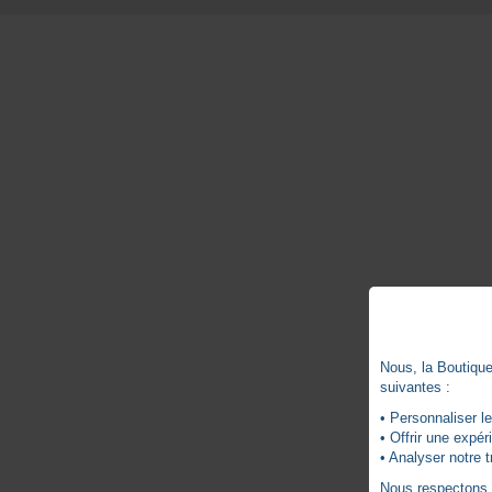
Nous, la Boutique 
suivantes :
• Personnaliser le
• Offrir une expé
• Analyser notre t
Nous respectons vo