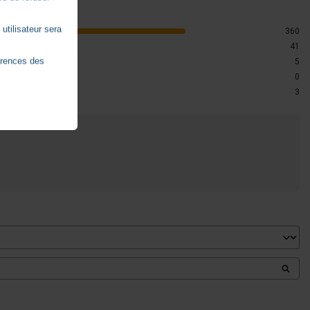
utilisateur sera
360
41
érences des
5
0
3