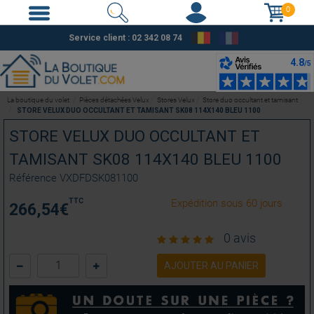
0
Service client : 02 342 08 74
La boutique du volet
Pièces détachées Velux
Stores Velux
Store duo occultant et tamisant
STORE VELUX DUO OCCULTANT ET TAMISANT SK08 114X140 BLEU 1100
STORE VELUX DUO OCCULTANT ET
TAMISANT SK08 114X140 BLEU 1100
Référence
VXDFDSK081100
TTC
Expédition sous 60 jours
266,54
€
0 avis
AJOUTER AU PANIER