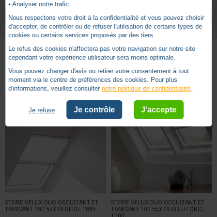
• Analyser notre trafic.
2 ans
Garantie
VOIR TOUS LES ARTICLES
VELUX
Nous respectons votre droit à la confidentialité et vous pouvez choisir
d'accepter, de contrôler ou de refuser l'utilisation de certains types de
cookies ou certains services proposés par des tiers.
Le refus des cookies n'affectera pas votre navigation sur notre site
cependant votre expérience utilisateur sera moins optimale.
Autres produits - Store duo occultant et tamisant
Vous pouvez changer d'avis ou retirer votre consentement à tout
moment via le centre de préférences des cookies. Pour plus
d'informations, veuillez consulter
notre politique de confidentialité
.
Je contrôle
J'accepte
Je refuse
STORE VELUX DUO OCCULTANT ET
STORE VELUX DUO OCCULTANT ET
TAMISANT 102 55X78 BEIGE 1085
TAMISANT 102 55X78 BLEU FONCE
1100