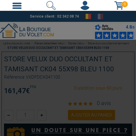
0
Service client : 02 342 08 74
La boutique du volet
Pièces détachées Velux
Stores Velux
Store duo occultant et tamisant
STORE VELUX DUO OCCULTANT ET TAMISANT CK04 55X98 BLEU 1100
STORE VELUX DUO OCCULTANT ET
TAMISANT CK04 55X98 BLEU 1100
Référence
VXDFDCK041100
TTC
Expédition sous 60 jours
161,47
€
0 avis
AJOUTER AU PANIER