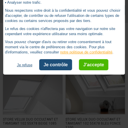
• Analyser notre trafic.
2 ans
Garantie
VOIR TOUS LES ARTICLES
VELUX
Nous respectons votre droit à la confidentialité et vous pouvez choisir
d'accepter, de contrôler ou de refuser l'utilisation de certains types de
cookies ou certains services proposés par des tiers.
Le refus des cookies n'affectera pas votre navigation sur notre site
cependant votre expérience utilisateur sera moins optimale.
Autres produits - Store duo occultant et tamisant
Vous pouvez changer d'avis ou retirer votre consentement à tout
moment via le centre de préférences des cookies. Pour plus
d'informations, veuillez consulter
notre politique de confidentialité
.
Je contrôle
J'accepte
Je refuse
STORE VELUX DUO OCCULTANT ET
STORE VELUX DUO OCCULTANT ET
TAMISANT 102 55X78 BEIGE 1085
TAMISANT 102 55X78 BLEU FONCE
1100