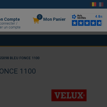
0
n Compte
Mon Panier
connecter /
er un compte
5X98 BLEU FONCE 1100
FONCE 1100