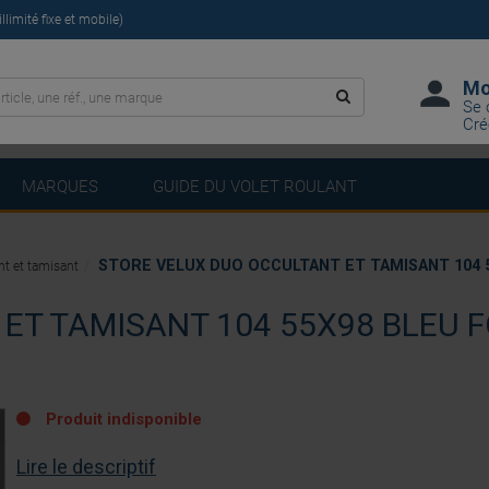
limité fixe et mobile)
Mo
Se 
Cré
MARQUES
GUIDE DU VOLET ROULANT
STORE VELUX DUO OCCULTANT ET TAMISANT 104 5
nt et tamisant
ET TAMISANT 104 55X98 BLEU 
Produit indisponible
Lire le descriptif