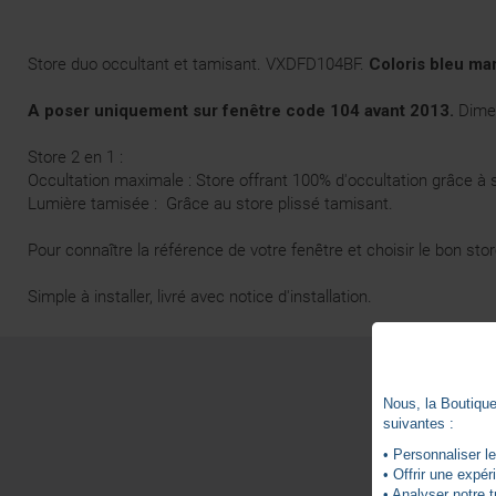
Store duo occultant et tamisant. VXDFD104BF.
Coloris bleu ma
A poser uniquement sur fenêtre code 104 avant 2013.
Dimen
Store 2 en 1 :
Occultation maximale : Store offrant 100% d'occultation grâce à 
Lumière tamisée : Grâce au store plissé tamisant.
Pour connaître la référence de votre fenêtre et choisir le bon st
Simple à installer, livré avec notice d'installation.
Nous, la Boutique 
suivantes :
• Personnaliser le
• Offrir une expé
• Analyser notre t