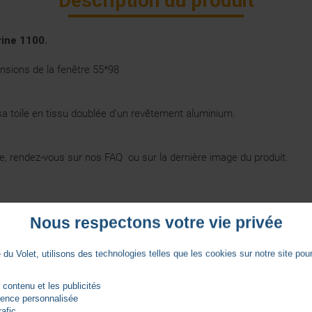
Description du produit
rine 1100.
sions de la fenêtre 55*98
sa toile en tissu doublée d'un revêtement aluminium.
ore, rendez-vous sur nos
FAQ
ou sur la dernière image du produit.
Nous respectons votre vie privée
Vidéos
du Volet, utilisons des technologies telles que les cookies sur notre site pour 
 contenu et les publicités
rience personnalisée
rafic.