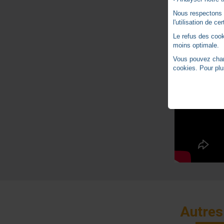
Nous respectons vo
l'utilisation de c
Le refus des cook
moins optimale.
Vous pouvez chang
cookies. Pour plu
Autres