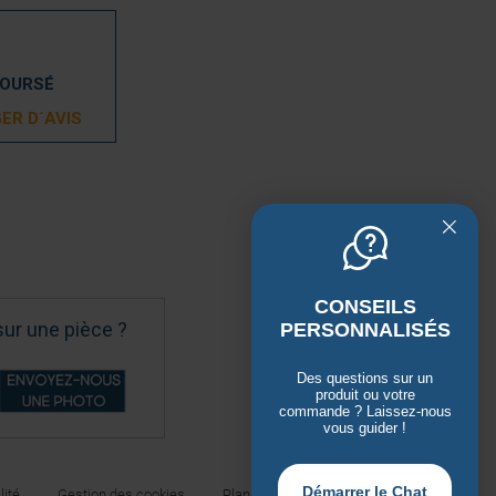
BOURSÉ
ER D´AVIS
CONSEILS
sur une pièce ?
PERSONNALISÉS
Des questions sur un
produit ou votre
commande ? Laissez-nous
vous guider !
Démarrer le Chat
lité
Gestion des cookies
Plan du site