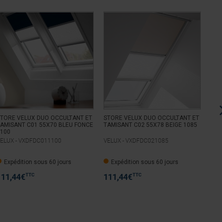
TORE VELUX DUO OCCULTANT ET
STORE VELUX DUO OCCULTANT ET
STO
AMISANT C01 55X70 BLEU FONCE
TAMISANT C02 55X78 BEIGE 1085
TAM
100
110
ELUX -
VXDFDC011100
VELUX -
VXDFDC021085
VEL
Expédition sous 60 jours
Expédition sous 60 jours
E
TTC
TTC
111,44
€
111,44
€
11