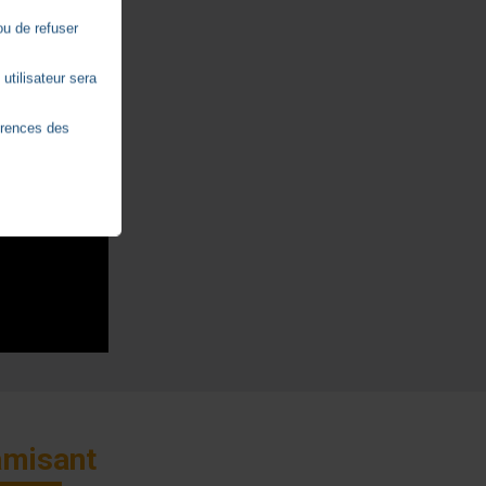
ou de refuser
utilisateur sera
érences des
amisant