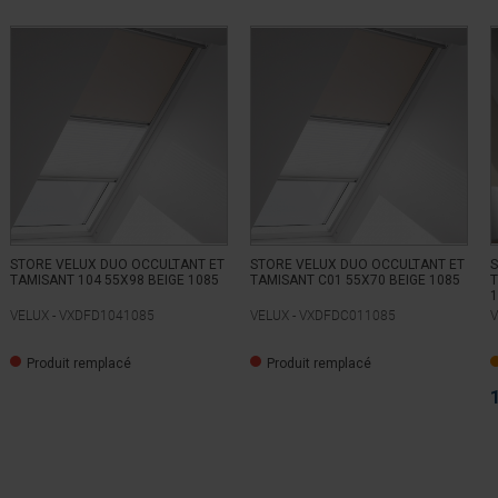
STORE VELUX DUO OCCULTANT ET
STORE VELUX DUO OCCULTANT ET
S
TAMISANT 104 55X98 BEIGE 1085
TAMISANT C01 55X70 BEIGE 1085
T
1
VELUX -
VXDFD1041085
VELUX -
VXDFDC011085
V
Produit remplacé
Produit remplacé