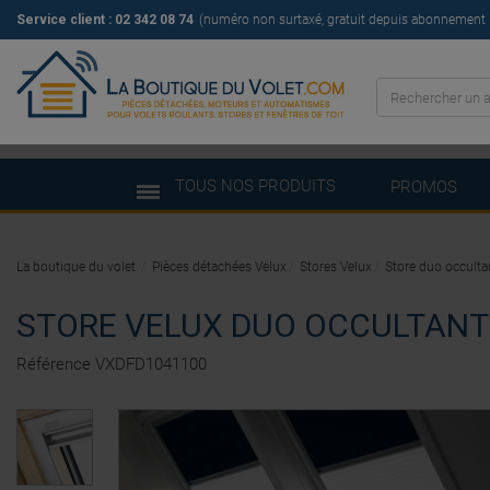
Service client : 02 342 08 74
(numéro non surtaxé, gratuit depuis abonnement il
TOUS NOS PRODUITS
PROMOS
La boutique du volet
Pièces détachées Velux
Stores Velux
Store duo occulta
STORE VELUX DUO OCCULTANT 
Référence
VXDFD1041100