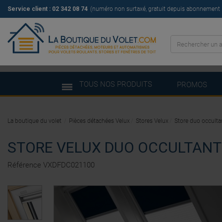
Service client : 02 342 08 74
(numéro non surtaxé, gratuit depuis abonnement il
TOUS NOS PRODUITS
PROMOS
La boutique du volet
Pièces détachées Velux
Stores Velux
Store duo occulta
STORE VELUX DUO OCCULTANT 
Référence
VXDFDC021100