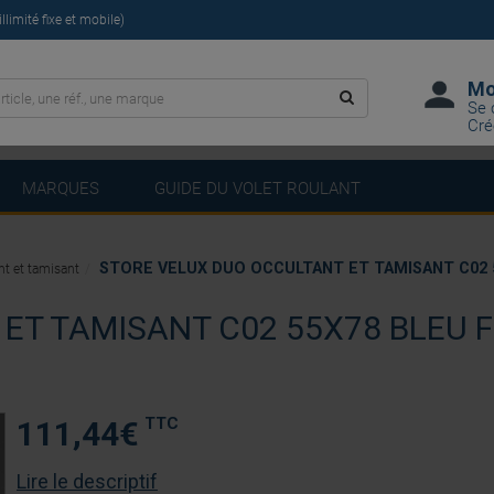
limité fixe et mobile)
Mo
Se 
Cré
MARQUES
GUIDE DU VOLET ROULANT
STORE VELUX DUO OCCULTANT ET TAMISANT C02 
nt et tamisant
ET TAMISANT C02 55X78 BLEU 
TTC
111,44
€
Lire le descriptif