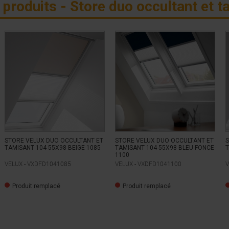
 produits - Store duo occultant et t
STORE VELUX DUO OCCULTANT ET
STORE VELUX DUO OCCULTANT ET
S
TAMISANT 104 55X98 BEIGE 1085
TAMISANT 104 55X98 BLEU FONCE
T
1100
VELUX -
VXDFD1041085
VELUX -
VXDFD1041100
V
Produit remplacé
Produit remplacé