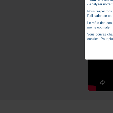
• Analyser notre t
Nous respectons vo
l'utilisation de c
Le refus des cook
moins optimale.
Vous pouvez chang
cookies. Pour plu