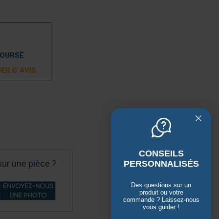
BOURSÉ
ER D´AVIS
CONSEILS
sur une pièce ?
PERSONNALISÉS
Des questions sur un
produit ou votre
commande ? Laissez-nous
vous guider !