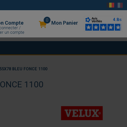
0
n Compte
Mon Panier
connecter /
er un compte
55X78 BLEU FONCE 1100
FONCE 1100