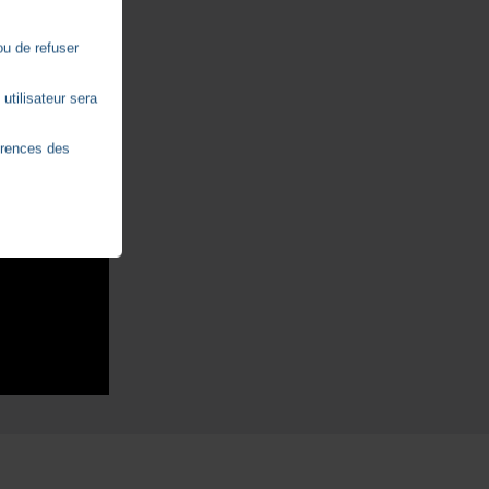
ou de refuser
utilisateur sera
érences des