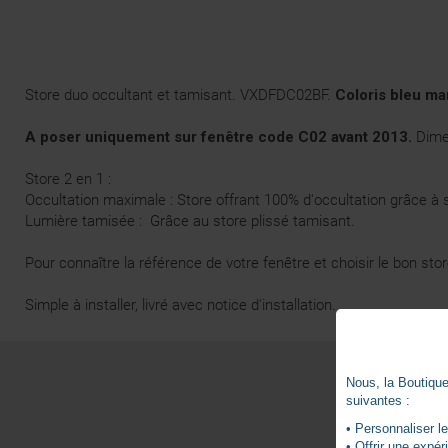
Store duo occultant et tamisant. VXDFDC02BF.
Coloris bleu ma
A poser uniquement sur fenêtre code C02 avant 2013.
Dimen
Store 2 en 1 :
Occultation maximale : Store offrant 100% d'occultation grâce à 
Lumière tamisée : Grâce au store plissé tamisant.
Pour connaître la référence de votre fenêtre et choisir le bon st
Simple à installer, livré avec notice d'installation.
Nous, la Boutique 
suivantes :
• Personnaliser le
• Offrir une expé