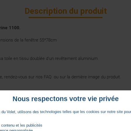
Description du produit
rine 1100.
sions de la fenêtre 55*78cm
sa toile en tissu doublée d'un revêtement aluminium.
ore, rendez-vous sur nos
FAQ
ou sur la dernière image du produit.
Nous respectons votre vie privée
Vidéos
du Volet, utilisons des technologies telles que les cookies sur notre site pour 
 contenu et les publicités
rience personnalisée