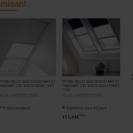
amisant
TORE VELUX DUO OCCULTANT ET
STORE VELUX DUO OCCULTANT ET
STO
AMISANT C01 55X70 BEIGE 1085
TAMISANT C01 55X70 BLEU FONCE
TAM
1100
ELUX -
VXDFDC011085
VELUX -
VXDFDC011100
VEL
Produit remplacé
Expédition sous 60 jours
E
TTC
111,44
€
11