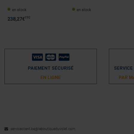
en stock
en stock
TTC
238,27
€
PAIEMENT SÉCURISÉ
SERVICE
EN LIGNE
PAR M
serviceclient.be@laboutiqueduvolet.com