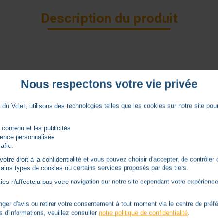
Description du produit
Nous respectons votre vie privée
éder au moteur.
le premier est mémorisé.
du Volet, utilisons des technologies telles que les cookies sur notre site pour 
 5 à 60 km/h et de la lumière de 5 à 60 klux.
 contenu et les publicités
rience personnalisée
fermeture) de l'application lors de l'intervention du capteur de pl
rafic.
re.
tre droit à la confidentialité et vous pouvez choisir d'accepter, de contrôler 
ertains types de cookies ou certains services proposés par des tiers.
ies n'affectera pas votre navigation sur notre site cependant votre expérience 
er d'avis ou retirer votre consentement à tout moment via le centre de préf
s d'informations, veuillez consulter
notre politique de confidentialité
.