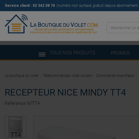
Service client : 02 342 08 74
(numéro non surtaxé, gratuit depuis abonnement il
TOUS NOS PRODUITS
PROMOS
La boutique du volet
Télécommandes volet roulant
Commande Nice Radio
RECEPTEUR NICE MINDY TT4
Référence
NITT4