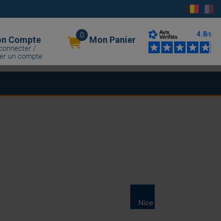
0
n Compte
Mon Panier
connecter /
er un compte