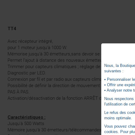
TT4
Avec récepteur intégré,
pour 1 moteur jusqu'à 1000 W.
Mémorise jusqu'à 30 émetteurs,sans devoir se connecter ni acc
Permet l'ajout à distance des nouveaux émetteurs une fois que 
Nous, la Boutique 
Trimmer pour capteurs climatiques ; réglage de vitesse du vent de
suivantes :
Diagnostic par LED.
Connexion par fil et par radio aux capteurs climatiques.
• Personnaliser le
• Offrir une expé
Possibilité de définir la direction de mouvement (ouverture et 
• Analyser notre t
PAS À PAS.
Activation/désactivation de la fonction ARRÊT durant la manœuv
Nous respectons vo
l'utilisation de c
Le refus des cook
Caractéristiques :
moins optimale.
Jusqu'à 500 Watts
Vous pouvez chang
Mémoire jusqu'à 30 émetteurs/télécommandes
cookies. Pour plu