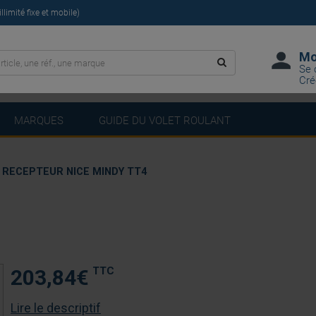
limité fixe et mobile)
Mo
Se 
Cré
MARQUES
GUIDE DU VOLET ROULANT
RECEPTEUR NICE MINDY TT4
TTC
203,84
€
Lire le descriptif