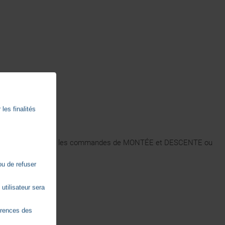
les finalités
uie. Bornes séparées pour les commandes de MONTÉE et DESCENTE ou
ou de refuser
utilisateur sera
érences des