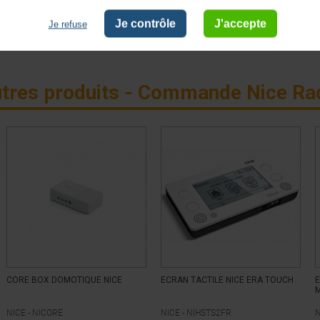
Je contrôle
J'accepte
Je refuse
tres produits - Commande Nice Ra
CORE BOX DOMOTIQUE NICE
ECRAN TACTILE NICE ERA TOUCH
M
NICE -
NICORE
NICE -
NIHSTS2FR
N