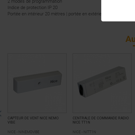
2 modes de programmation
Indice de protection IP 20
Portée en intérieur 20 mètres | portée en extérieure 150 mètres
Au
CAPTEUR DE VENT NICE NEMO
CENTRALE DE COMMANDE RADIO
VIBE
NICE TT1N
NICE -
NINEMOVIBE
NICE -
NITT1N