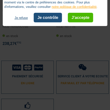
moment via le centre de préférences des cookies. Pour plus
d'informations, veuillez consulter
notre politique de confidentialité
.
CAPTEUR DE VENT NICE NEMO VIBE
CENTRALE DE COMMANDE RADIO
Je contrôle
J'accepte
Je refuse
NICE TT1N
NICE -
NINEMOVIBE
NICE -
NITT1N
en stock
en stock
TTC
238,27
€
PAIEMENT SÉCURISÉ
SERVICE CLIENT À VOTRE ECOUTE
EN LIGNE
PAR MAIL ET PAR TÉLÉPHONE