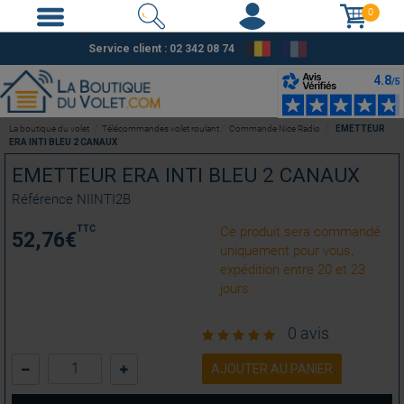
0
Service client : 02 342 08 74
La boutique du volet
Télécommandes volet roulant
Commande Nice Radio
EMETTEUR
ERA INTI BLEU 2 CANAUX
EMETTEUR ERA INTI BLEU 2 CANAUX
Référence
NIINTI2B
TTC
Ce produit sera commandé
52,76
€
uniquement pour vous,
expédition entre 20 et 23
jours
0 avis
AJOUTER AU PANIER