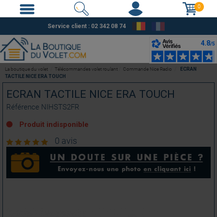
0
Service client : 02 342 08 74
La boutique du volet
Télécommandes volet roulant
Commande Nice Radio
ECRAN
TACTILE NICE ERA TOUCH
ECRAN TACTILE NICE ERA TOUCH
Référence
NIHSTS2FR
Produit indisponible
0 avis