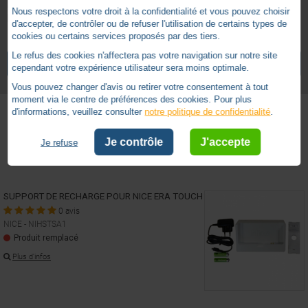
Dimensions : 154x83x20 mm
Nous respectons votre droit à la confidentialité et vous pouvez choisir
Poids : 250 gr
d'accepter, de contrôler ou de refuser l'utilisation de certains types de
cookies ou certains services proposés par des tiers.
Plus de 5 canaux
Nombre de canaux
NICE ERA TOUCH
Le refus des cookies n'affectera pas votre navigation sur notre site
VOIR TOUS LES ARTICLES
NICE
cependant votre expérience utilisateur sera moins optimale.
Radio
Technologie
Vous pouvez changer d'avis ou retirer votre consentement à tout
Horloge
Type
moment via le centre de préférences des cookies. Pour plus
d'informations, veuillez consulter
notre politique de confidentialité
.
Accessoires
Je contrôle
J'accepte
Je refuse
SUPPORT DE RECHARGE POUR NICE ERA TOUCH
0 avis
NICE - NIHSTSA1
Produit remplacé
Plus d'infos