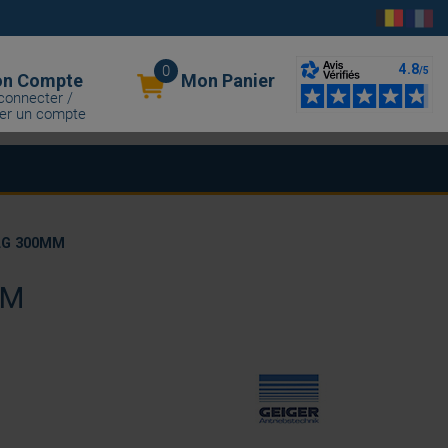
0
n Compte
Mon Panier
connecter /
er un compte
LG 300MM
MM