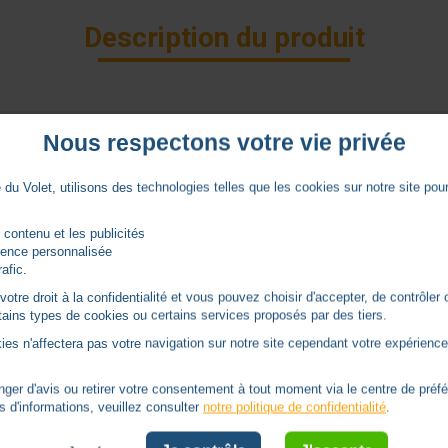
Description du produit
Nous respectons votre vie privée
Caractéristiques
du Volet, utilisons des technologies telles que les cookies sur notre site pour 
manivelle
Rond Ø 15
 contenu et les publicités
rience personnalisée
rafic.
euil
6 pans 7
tre droit à la confidentialité et vous pouvez choisir d'accepter, de contrôler 
ertains types de cookies ou certains services proposés par des tiers.
aison
Sortie 45°
ies n'affectera pas votre navigation sur notre site cependant votre expérience 
En façade
er d'avis ou retirer votre consentement à tout moment via le centre de préf
s d'informations, veuillez consulter
notre politique de confidentialité
.
Mâle