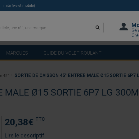
limité fixe et mobile)
Mo
Se 
Cré
MARQUES
GUIDE DU VOLET ROULANT
SORTIE DE CAISSON 45° ENTREE MALE Ø15 SORTIE 6P7 
on 45°
E MALE Ø15 SORTIE 6P7 LG 300
TTC
20,38
€
Lire le descriptif