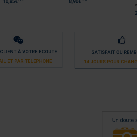
10,85
€
8,90
€
e
 CLIENT À VOTRE ECOUTE
SATISFAIT OU REM
AIL ET PAR TÉLÉPHONE
14 JOURS POUR CHANG
Un doute 