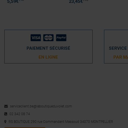
5,59
€
23,45
€
PAIEMENT SÉCURISÉ
SERVICE
EN LIGNE
PAR M
serviceclient.be@laboutiqueduvolet.com
02 342 08 74
RS BOUTIQUE 290 rue Commandant Massoud 34070 MONTPELLIER