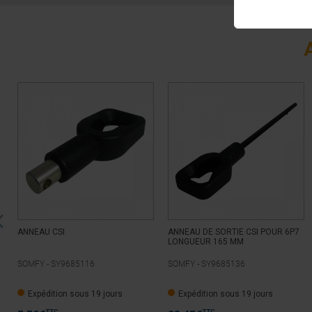
ANNEAU CSI
ANNEAU DE SORTIE CSI POUR 6P7
LONGUEUR 165 MM
SOMFY -
SY9685116
SOMFY -
SY9685136
Expédition sous 19 jours
Expédition sous 19 jours
TTC
TTC