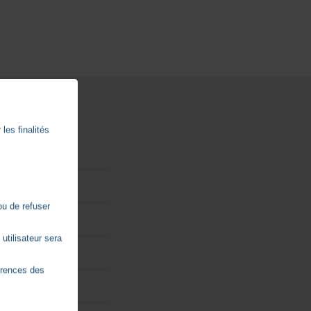
les finalités
ou de refuser
utilisateur sera
érences des