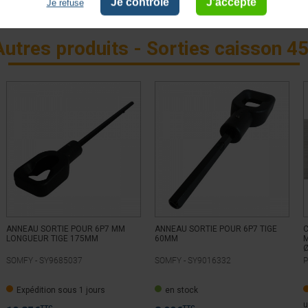
Je contrôle
J'accepte
Je refuse
Autres produits - Sorties caisson 45
ANNEAU SORTIE POUR 6P7 MM
ANNEAU SORTIE POUR 6P7 TIGE
LONGUEUR TIGE 175MM
60MM
M
SOMFY -
SY9685037
SOMFY -
SY9016332
P
Expédition sous 1 jours
en stock
u
TTC
TTC