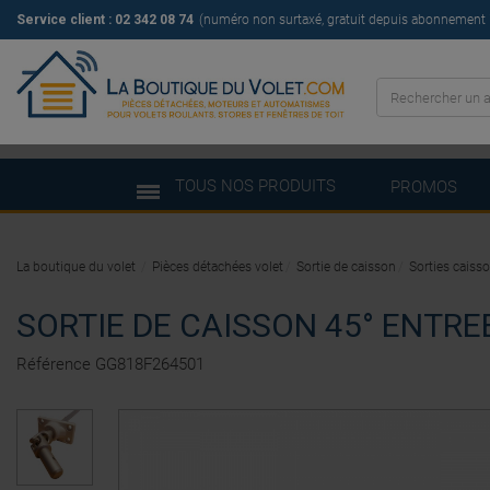
Service client : 02 342 08 74
(numéro non surtaxé, gratuit depuis abonnement il
TOUS NOS PRODUITS
PROMOS
La boutique du volet
Pièces détachées volet
Sortie de caisson
Sorties caiss
SORTIE DE CAISSON 45° ENTRE
Référence
GG818F264501