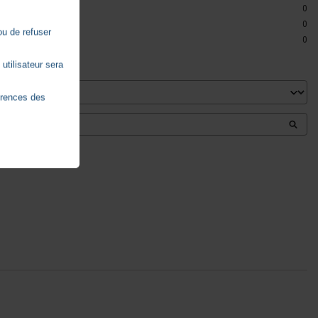
0
0
ou de refuser
0
utilisateur sera
érences des