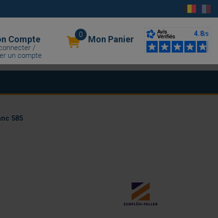
0
n Compte
Mon Panier
connecter /
er un compte
nc 585