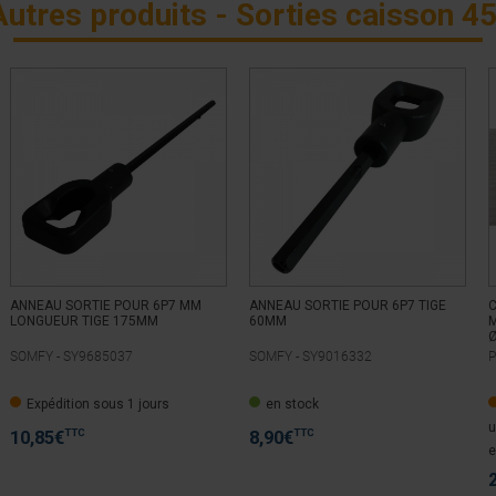
Autres produits - Sorties caisson 45
ANNEAU SORTIE POUR 6P7 MM
ANNEAU SORTIE POUR 6P7 TIGE
LONGUEUR TIGE 175MM
60MM
M
SOMFY -
SY9685037
SOMFY -
SY9016332
P
Expédition sous 1 jours
en stock
u
TTC
TTC
10,85
€
8,90
€
e