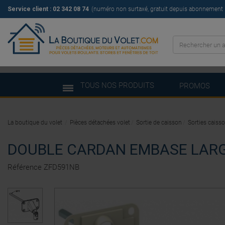
Service client : 02 342 08 74
(numéro non surtaxé, gratuit depuis abonnement il
TOUS NOS PRODUITS
PROMOS
La boutique du volet
Pièces détachées volet
Sortie de caisson
Sorties caiss
DOUBLE CARDAN EMBASE LARGE 
Référence
ZFD591NB