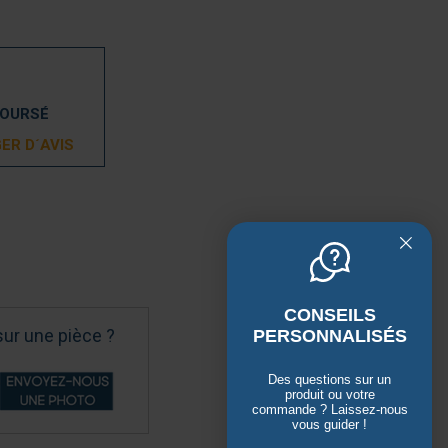
BOURSÉ
ER D´AVIS
CONSEILS
sur une pièce ?
PERSONNALISÉS
Des questions sur un
produit ou votre
commande ? Laissez-nous
vous guider !