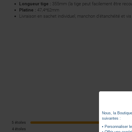
Longueur tige :
355mm (la tige peut facilement être reco
Platine :
47,4*62mm
Livraison en sachet individuel, manchon d'étanchéité et vis
Nous, la Boutique 
suivantes :
5
étoiles
• Personnaliser le
4
étoiles
• Offrir une expé