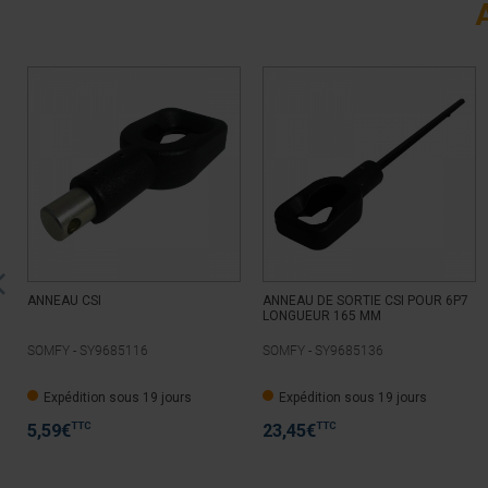
ANNEAU CSI
ANNEAU DE SORTIE CSI POUR 6P7
LONGUEUR 165 MM
SOMFY -
SY9685116
SOMFY -
SY9685136
Expédition sous 19 jours
Expédition sous 19 jours
TTC
TTC
5,59
€
23,45
€