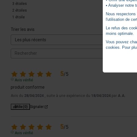
3
étoiles
• Analyser notre t
2
étoiles
Nous respectons vo
1
étoile
l'utilisation de c
Le refus des cook
Trier les avis
moins optimale.
Vous pouvez chang
cookies. Pour plu
5
/
5
Avis vérifié
produit conforme
Avis du
28/04/2024
, suite à une expérience du
18/04/2024
par
A.A.
Utile
(0)
Signaler
5
/
5
Avis vérifié