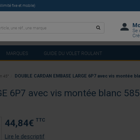
limité fixe et mobile)
Mo
Se 
Cré
MARQUES
GUIDE DU VOLET ROULANT
DOUBLE CARDAN EMBASE LARGE 6P7 avec vis montée bla
on 45°
6P7 avec vis montée blanc 585
TTC
44,84
€
Lire le descriptif