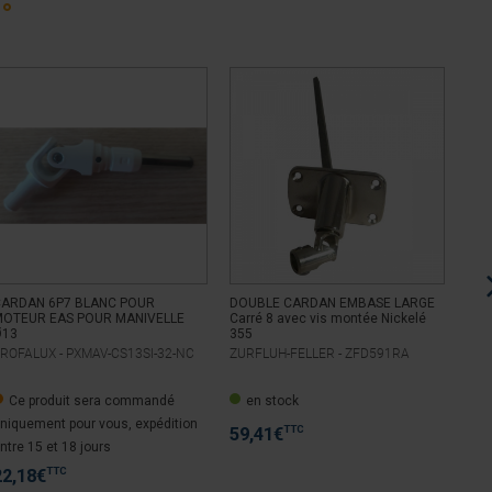
°
CARDAN 6P7 BLANC POUR
DOUBLE CARDAN EMBASE LARGE
DOU
OTEUR EAS POUR MANIVELLE
Carré 8 avec vis montée Nickelé
6P7
Ø13
355
ROFALUX -
PXMAV-CS13SI-32-NC
ZURFLUH-FELLER -
ZFD591RA
ZUR
Ce produit sera commandé
en stock
e
niquement pour vous, expédition
TTC
59,41
€
52
ntre 15 et 18 jours
TTC
22,18
€