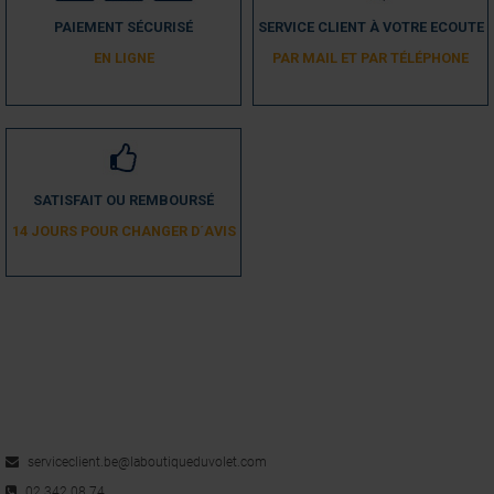
5
/
5
PAIEMENT SÉCURISÉ
SERVICE CLIENT À VOTRE ECOUTE
Avis vérifié
EN LIGNE
PAR MAIL ET PAR TÉLÉPHONE
correct
Avis du
27/08/2021
, suite à une expérience du
19/08/2021
par
A.A.
Utile
(0)
Signaler
SATISFAIT OU REMBOURSÉ
5
/
5
14 JOURS POUR CHANGER D´AVIS
Avis vérifié
très bon produit
Avis du
23/07/2019
, suite à une expérience du
15/07/2019
par
A.A.
Utile
(0)
Signaler
5
/
5
Avis vérifié
Conforme à notre demande , belle pièce
serviceclient.be@laboutiqueduvolet.com
Avis du
09/08/2018
, suite à une expérience du
26/07/2018
par
A.A.
02 342 08 74