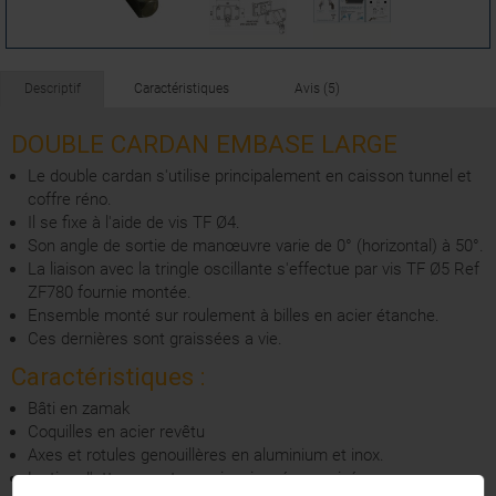
Descriptif
Caractéristiques
Avis (5)
DOUBLE CARDAN EMBASE LARGE
Le double cardan s'utilise principalement en caisson tunnel et
coffre réno.
Il se fixe à l'aide de vis TF Ø4.
Son angle de sortie de manœuvre varie de 0° (horizontal) à 50°.
La liaison avec la tringle oscillante s'effectue par vis TF Ø5 Ref
ZF780 fournie montée.
Ensemble monté sur roulement à billes en acier étanche.
Ces dernières sont graissées a vie.
Caractéristiques :
Bâti en zamak
Coquilles en acier revêtu
Axes et rotules genouillères en aluminium et inox.
La tige d'attaque est en acier zinguée passivé.