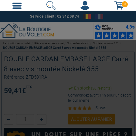
0
Service client : 02 342 08 74
La boutique du volet
Pièces détachées volet
Sortie de caisson
Sorties caisson 45°
DOUBLE CARDAN EMBASE LARGE Carré 8 avec vis montée Nickelé 355
DOUBLE CARDAN EMBASE LARGE Carré
8 avec vis montée Nickelé 355
Référence
ZFD591RA
TTC
En stock
(30 restants)
59,41
€
Commandez avant 14h pour un départ
le jour même
5 avis
AJOUTER AU PANIER