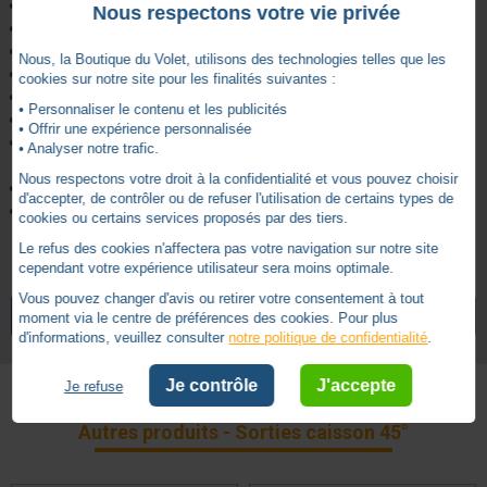
Le manchon d’étanchéité est en élastomère teinte naturel.
Nous respectons votre vie privée
Sortie caisson côté manivelle :
rond Ø12mm
Sortie caisson côté treuil :
Carré 8
Nous, la Boutique du Volet, utilisons des technologies telles que les
Couleur :
Nickelé
cookies sur notre site pour les finalités suivantes :
Longueur :
585mm
• Personnaliser le contenu et les publicités
Entraxe :
62mm
• Offrir une expérience personnalisée
Longueur tige :
355mm (la tige peut facilement être
• Analyser notre trafic.
recoupée)
Nous respectons votre droit à la confidentialité et vous pouvez choisir
Platine :
47,4*62mm
d'accepter, de contrôler ou de refuser l'utilisation de certains types de
Livraison en sachet individuel, manchon d'étanchéité et vis de
cookies ou certains services proposés par des tiers.
serrage genouillère M5 inclus.
Le refus des cookies n'affectera pas votre navigation sur notre site
cependant votre expérience utilisateur sera moins optimale.
5
Rond Ø 12
Sortie caisson côté manivelle
Vous pouvez changer d'avis ou retirer votre consentement à tout
/
5
VOIR TOUS LES ARTICLES
ZURFLUH-FELLER
moment via le centre de préférences des cookies. Pour plus
Carré 8
Sortie caisson côté treuil
d'informations, veuillez consulter
notre politique de confidentialité
.
Sortie 45°
Sortie caisson inclinaison
Je contrôle
J'accepte
Je refuse
En façade
Type de pose
Basé sur
5
avis soumis à un
Autres produits - Sorties caisson 45°
contrôle
Femelle
Type de sortie
Voir tous les avis sur ce site