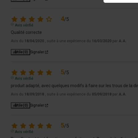
4
/
5
Avis vérifié
Qualité correcte
Avis du
18/04/2020
, suite à une expérience du
16/03/2020
par
A.A.
Utile
(0)
Signaler
5
/
5
Avis vérifié
produit adapté, avec quelques modifs à faire sur les trous de la di
Avis du
18/09/2018
, suite à une expérience du
05/09/2018
par
A.A.
Utile
(0)
Signaler
5
/
5
Avis vérifié