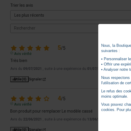
Trier les avis
Nous, la Boutique 
5
/
5
suivantes :
Avis vérifié
• Personnaliser le
Très bien
• Offrir une expé
Avis du
09/07/2021
, suite à une expérience du
01/07/2021
par
A.A.
• Analyser notre t
Nous respectons vo
Utile
(0)
Signaler
l'utilisation de c
Le refus des cook
moins optimale.
4
/
5
Vous pouvez chang
Avis vérifié
cookies. Pour plu
Bon produit pour remplacer Le modèle cassé
Avis du
22/06/2021
, suite à une expérience du
13/06/2021
par
A.A.
Utile
(0)
Signaler