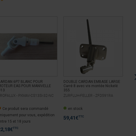
°
CARDAN 6P7 BLANC POUR
DOUBLE CARDAN EMBASE LARGE
DOU
OTEUR EAS POUR MANIVELLE
Carré 8 avec vis montée Nickelé
6P7
Ø13
355
ROFALUX -
PXMAV-CS13SI-32-NC
ZURFLUH-FELLER -
ZFD591RA
ZUR
Ce produit sera commandé
en stock
e
niquement pour vous, expédition
TTC
59,41
€
44
ntre 15 et 18 jours
TTC
22,18
€