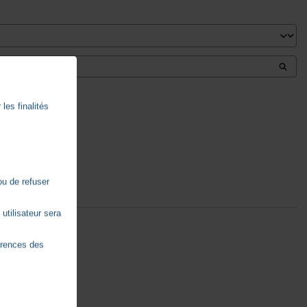
les finalités
ou de refuser
utilisateur sera
érences des