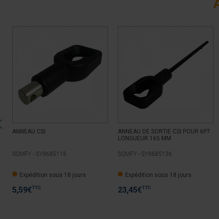
ANNEAU CSI
ANNEAU DE SORTIE CSI POUR 6P7
LONGUEUR 165 MM
SOMFY -
SY9685116
SOMFY -
SY9685136
Expédition sous 18 jours
Expédition sous 18 jours
TTC
TTC
5,59
€
23,45
€