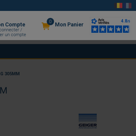
0
n Compte
Mon Panier
connecter /
er un compte
LG 305MM
MM