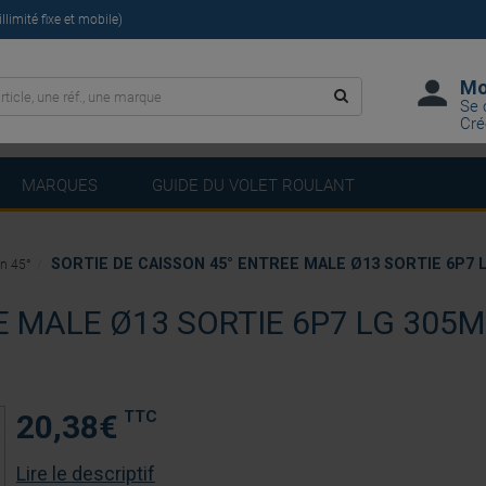
limité fixe et mobile)
Mo
Se 
Cré
MARQUES
GUIDE DU VOLET ROULANT
SORTIE DE CAISSON 45° ENTREE MALE Ø13 SORTIE 6P7 
on 45°
E MALE Ø13 SORTIE 6P7 LG 305
TTC
20,38
€
Lire le descriptif