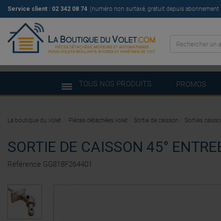
Service client : 02 342 08 74
(numéro non surtaxé, gratuit depuis abonnement il
TOUS NOS PRODUITS
PROMOS
La boutique du volet
Pièces détachées volet
Sortie de caisson
Sorties caiss
SORTIE DE CAISSON 45° ENTRE
Référence
GG818F264401