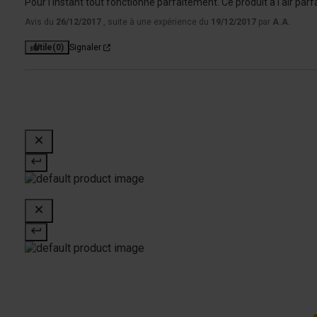
Pour l'instant tout fonctionne parfaitement. Ce produit a l'air par
Avis du
26/12/2017
, suite à une expérience du
19/12/2017
par
A.A.
Utile
(0)
Signaler