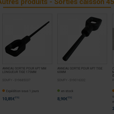
Autres produits - Sorties caisson 45
ANNEAU SORTIE POUR 6P7 MM
ANNEAU SORTIE POUR 6P7 TIGE
LONGUEUR TIGE 175MM
60MM
M
SOMFY -
SY9685037
SOMFY -
SY9016332
P
Expédition sous 1 jours
en stock
u
TTC
TTC
10,85
€
8,90
€
e